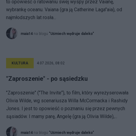
to opowieść o ratowaniu swej wyspy przez Vaianę,
wybrankę oceanu. Vaiana (gra ją Catherine Laga"aia), od
najmłodszych lat rosła...
maia14
na blogu
"Uśmiech wędruje daleko"
KULTURA
4.07.2026, 08:02
"Zaproszenie" - po sąsiedzku
"Zaproszenie" ("The Invite"), to film, który wyreżyserowała
Olivia Wilde, wg scenariusza Willa McCormacka i Rashidy
Jones. I jest to opowieść o poznaniu się przez pewnych
sąsiadów. I mamy parę, Angelę (gra ją Olivia Wilde),...
maia14
na blogu
"Uśmiech wędruje daleko"