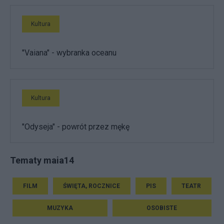
Kultura
"Vaiana" - wybranka oceanu
Kultura
"Odyseja" - powrót przez mękę
Tematy maia14
FILM
ŚWIĘTA, ROCZNICE
PIS
TEATR
MUZYKA
OSOBISTE