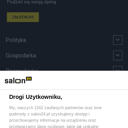
Podziel się swoją opinią
ZAŁÓŻ BLOG
Polityka
Gospodarka
Rozmaitości
Technologie
Drogi Użytkowniku,
Sport
My, naszych 1162 zaufanych partnerów oraz inne
podmioty z salon24.pl uzyskujemy dostęp i
Społeczeństwo
przechowujemy informacje na urządzeniu oraz
przetwarzamy dane osobowe, takie jak unikalne