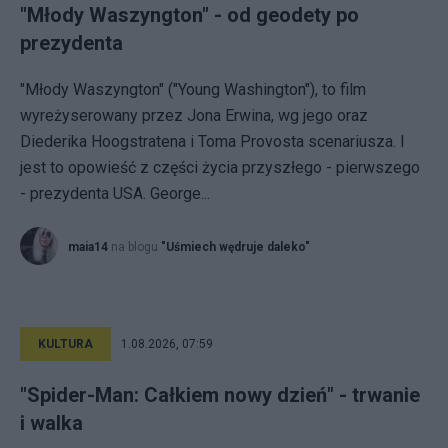
"Młody Waszyngton" - od geodety po
prezydenta
"Młody Waszyngton" ("Young Washington"), to film
wyreżyserowany przez Jona Erwina, wg jego oraz
Diederika Hoogstratena i Toma Provosta scenariusza. I
jest to opowieść z części życia przyszłego - pierwszego
- prezydenta USA. George...
maia14
na blogu
"Uśmiech wędruje daleko"
KULTURA
1.08.2026, 07:59
"Spider-Man: Całkiem nowy dzień" - trwanie
i walka