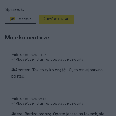
Sprawdź:
Redakcja
ŻEBYŚ WIEDZIAŁ
Moje komentarze
maia14
8.08.2026, 14:05
w
"Młody Waszyngton" - od geodety po prezydenta
@Amstern Tak, to tylko część... Oj, to mniej barwna
postać.
maia14
8.08.2026, 09:17
w
"Młody Waszyngton" - od geodety po prezydenta
@fere Bardzo proszę. Oparte jest to na faktach, ale