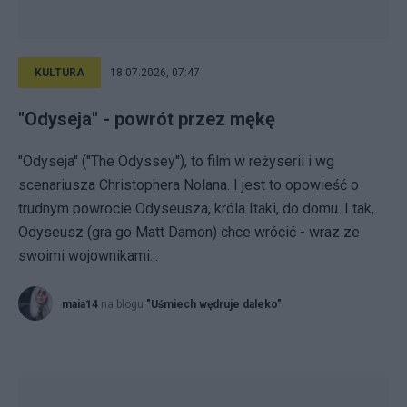
KULTURA
18.07.2026, 07:47
"Odyseja" - powrót przez mękę
"Odyseja" ("The Odyssey"), to film w reżyserii i wg
scenariusza Christophera Nolana. I jest to opowieść o
trudnym powrocie Odyseusza, króla Itaki, do domu. I tak,
Odyseusz (gra go Matt Damon) chce wrócić - wraz ze
swoimi wojownikami...
maia14
na blogu
"Uśmiech wędruje daleko"