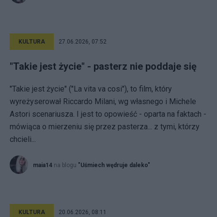
KULTURA
27.06.2026, 07:52
"Takie jest życie" - pasterz nie poddaje się
"Takie jest życie" ("La vita va cosi"), to film, który
wyreżyserował Riccardo Milani, wg własnego i Michele
Astori scenariusza. I jest to opowieść - oparta na faktach -
mówiąca o mierzeniu się przez pasterza... z tymi, którzy
chcieli...
maia14
na blogu
"Uśmiech wędruje daleko"
KULTURA
20.06.2026, 08:11