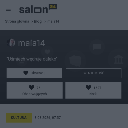
Strona główna
Blogi
maia14
maia14
"Uśmiech wędruje daleko"
Obserwuj
WIADOMOŚĆ
76
1627
Obserwujących
Notki
KULTURA
8.08.2026, 07:57