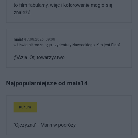
to film fabularny, więc i kolorowanie mogło się
znaleźć.
maia14
7.08.2026, 09:08
w
Uświetnił rocznicę prezydentury Nawrockiego. Kim jest Eldo?
@Azja Ot, towarzystwo...
Najpopularniejsze od maia14
Kultura
"Ojczyzna" - Mann w podróży