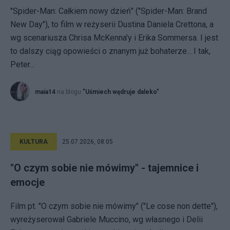
"Spider-Man: Całkiem nowy dzień" ("Spider-Man: Brand
New Day"), to film w reżyserii Dustina Daniela Crettona, a
wg scenariusza Chrisa McKenna'y i Erika Sommersa. I jest
to dalszy ciąg opowieści o znanym już bohaterze... I tak,
Peter...
maia14
na blogu
"Uśmiech wędruje daleko"
KULTURA
25.07.2026, 08:05
"O czym sobie nie mówimy" - tajemnice i
emocje
Film pt. "O czym sobie nie mówimy" ("Le cose non dette"),
wyreżyserował Gabriele Muccino, wg własnego i Delii