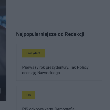
Najpopularniejsze od Redakcji
Prezydent
Pierwszy rok prezydentury. Tak Polacy
oceniają Nawrockiego
PiS
PiS odkrywa karty. Demografia,