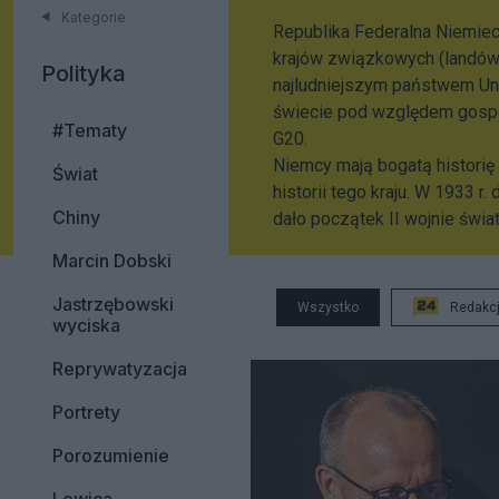
Kategorie
Republika Federalna Niemiec
krajów związkowych (landów).
Polityka
najludniejszym państwem Unii
świecie pod względem gospo
#Tematy
G20.
Niemcy mają bogatą historię 
Świat
historii tego kraju. W 1933 r
Chiny
dało początek II wojnie świat
Marcin Dobski
Jastrzębowski
Wszystko
Redakc
wyciska
Reprywatyzacja
Portrety
Porozumienie