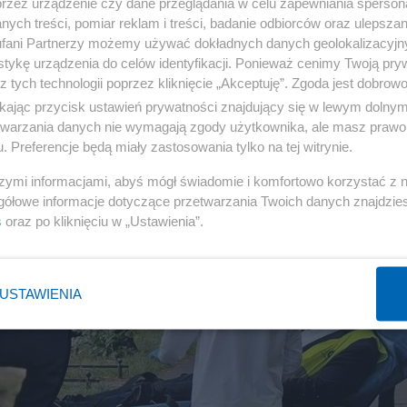
przez urządzenie czy dane przeglądania w celu zapewniania sperson
 Bąkiewicza i jego córkę. Reakcja
ych treści, pomiar reklam i treści, badanie odbiorców oraz ulepszan
ji niemieckiej policji
fani Partnerzy możemy używać dokładnych danych geolokalizacyjn
tykę urządzenia do celów identyfikacji. Ponieważ cenimy Twoją pry
z tych technologii poprzez kliknięcie „Akceptuję”. Zgoda jest dobro
NIEMCY
182
ikając przycisk ustawień prywatności znajdujący się w lewym dolny
etwarzania danych nie wymagają zgody użytkownika, ale masz prawo 
. Preferencje będą miały zastosowania tylko na tej witrynie.
szymi informacjami, abyś mógł świadomie i komfortowo korzystać z
gółowe informacje dotyczące przetwarzania Twoich danych znajdzi
s
oraz po kliknięciu w „Ustawienia”.
USTAWIENIA