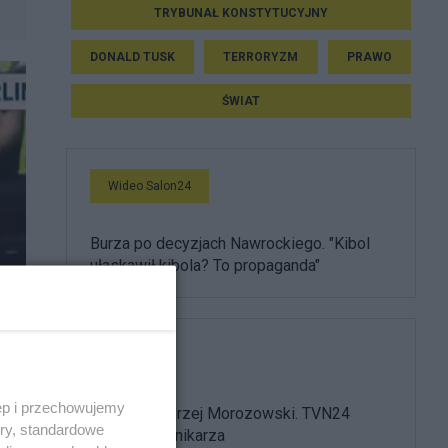
TRYBUNAŁ KONSTYTUCYJNY
DONALD TUSK
TERRORYZM
PRAWO
ŚWIAT
Wideo Salon24
Burza po decyzjach Nawrockiego. "Kibol
ułaskawił kibola? To propaganda"
Media
ęp i przechowujemy
Nie żyje Andrzej Morozowski. TVN24
ory, standardowe
żegna dziennikarza