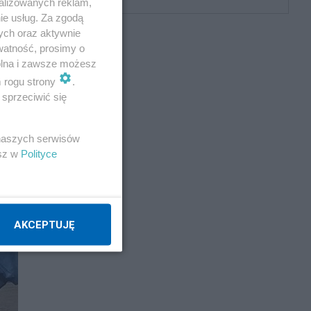
alizowanych reklam,
ie usług. Za zgodą
ych oraz aktywnie
watność, prosimy o
wolna i zawsze możesz
m rogu strony
.
sprzeciwić się
 naszych serwisów
esz w
Polityce
AKCEPTUJĘ