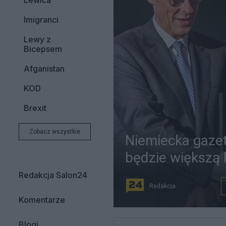
Lewica
Imigranci
Lewy z
Bicepsem
Afganistan
KOD
Brexit
Zobacz wszystkie
Niemiecka gaze
będzie większą
Redakcja Salon24
Redakcja
Komentarze
Blogi