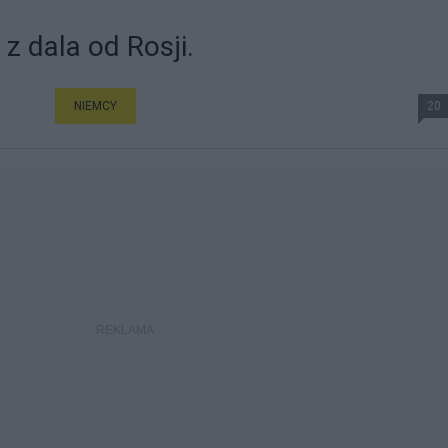
z dala od Rosji.
NIEMCY
20