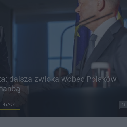
ta: dalsza zwłoka wobec Polaków
 hańbą
NIEMCY
42