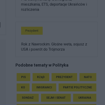
mieszkania, ETS, deportacje Ukraińców i
rozliczenia
Prezydent
Rok z Nawrockim. Głośne weta, sojusz z
USA i powrót do Trójmorza
Podobne tematy w Polityka
PIS
RZĄD
PREZYDENT
NATO
KO
IMIGRANCI
PARTIE POLITYCZNE
SONDAŻ
SEJM I SENAT
UKRAINA