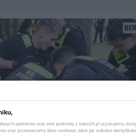
niku,
fanych partnerów oraz inne podmioty z salon24.pl uzyskujemy dost
niu oraz przetwarzamy dane osobowe, takie jak unikalne identyfikat