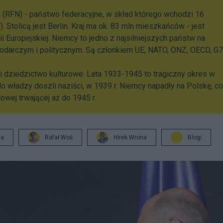
 (RFN) - państwo federacyjne, w skład którego wchodzi 16
 Stolicą jest Berlin. Kraj ma ok. 83 mln mieszkańców - jest
 Europejskiej. Niemcy to jedno z najsilniejszych państw na
darczym i politycznym. Są członkiem UE, NATO, ONZ, OECD, G7
i dziedzictwo kulturowe. Lata 1933-1945 to tragiczny okres w
. do władzy doszli naziści, w 1939 r. Niemcy napadły na Polskę, co
owej trwającej aż do 1945 r.
ja
Rafał Woś
Hirek Wrona
Blogi