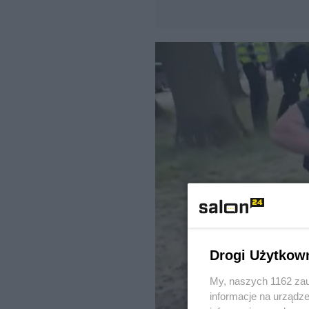
Drogi Użytkow
My, naszych 1162 zau
informacje na urządze