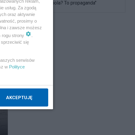
alizowanych reklam,
ułaskawił kibola? To propaganda"
ie usług. Za zgodą
ych oraz aktywnie
watność, prosimy o
wolna i zawsze możesz
m rogu strony
.
sprzeciwić się
 naszych serwisów
esz w
Polityce
AKCEPTUJĘ