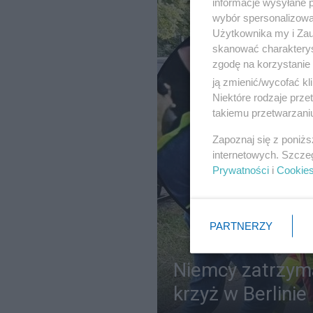
informacje wysyłane 
wybór spersonalizowan
Użytkownika my i Zau
skanować charakterys
zgodę na korzystanie 
ją zmienić/wycofać kl
Niektóre rodzaje prz
takiemu przetwarzaniu
Zapoznaj się z poniż
internetowych. Szcze
Prywatności
i
Cookie
PARTNERZY
Niemcy zatrzyma
krzyż w Berlinie