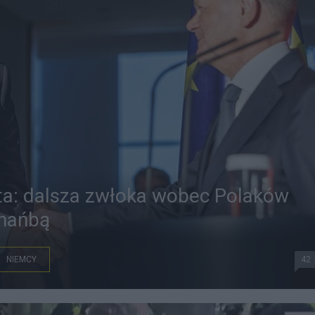
ta: dalsza zwłoka wobec Polaków
 hańbą
NIEMCY
42