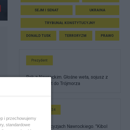
SEJM I SENAT
UKRAINA
TRYBUNAŁ KONSTYTUCYJNY
DONALD TUSK
TERRORYZM
PRAWO
Prezydent
Rok z Nawrockim. Głośne weta, sojusz z
USA i powrót do Trójmorza
Wideo Salon24
ęp i przechowujemy
ory, standardowe
Burza po decyzjach Nawrockiego. "Kibol