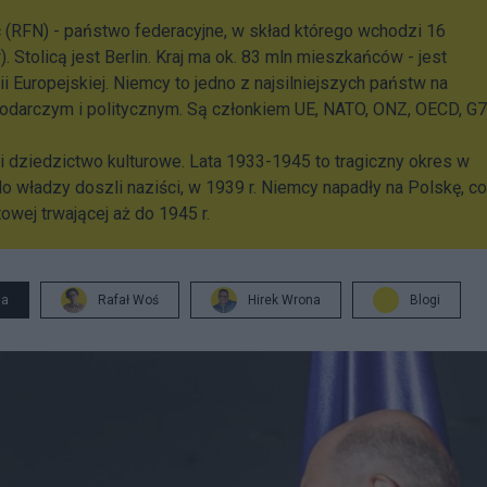
 (RFN) - państwo federacyjne, w skład którego wchodzi 16
 Stolicą jest Berlin. Kraj ma ok. 83 mln mieszkańców - jest
 Europejskiej. Niemcy to jedno z najsilniejszych państw na
darczym i politycznym. Są członkiem UE, NATO, ONZ, OECD, G7
i dziedzictwo kulturowe. Lata 1933-1945 to tragiczny okres w
. do władzy doszli naziści, w 1939 r. Niemcy napadły na Polskę, co
owej trwającej aż do 1945 r.
ja
Rafał Woś
Hirek Wrona
Blogi