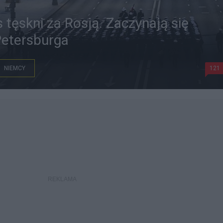
 tęskni za Rosją. Zaczynają się
Petersburga
NIEMCY
121