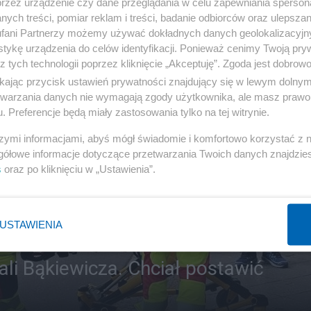
przez urządzenie czy dane przeglądania w celu zapewniania sperson
ych treści, pomiar reklam i treści, badanie odbiorców oraz ulepszan
fani Partnerzy możemy używać dokładnych danych geolokalizacyjn
tykę urządzenia do celów identyfikacji. Ponieważ cenimy Twoją pry
z tych technologii poprzez kliknięcie „Akceptuję”. Zgoda jest dobro
ikając przycisk ustawień prywatności znajdujący się w lewym dolny
etwarzania danych nie wymagają zgody użytkownika, ale masz prawo 
. Preferencje będą miały zastosowania tylko na tej witrynie.
szymi informacjami, abyś mógł świadomie i komfortowo korzystać z
gółowe informacje dotyczące przetwarzania Twoich danych znajdzi
s
oraz po kliknięciu w „Ustawienia”.
USTAWIENIA
li Bąkiewicza. Chciał postawić