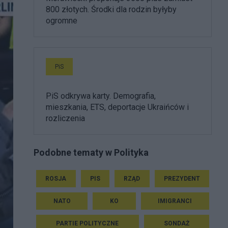
800 złotych. Środki dla rodzin byłyby
ogromne
PiS
PiS odkrywa karty. Demografia,
mieszkania, ETS, deportacje Ukraińców i
rozliczenia
Podobne tematy w Polityka
ROSJA
PIS
RZĄD
PREZYDENT
NATO
KO
IMIGRANCI
PARTIE POLITYCZNE
SONDAŻ