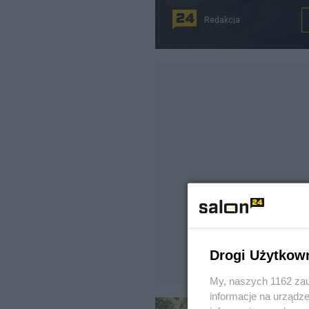
Redakcja
Drogi Użytkow
My, naszych 1162 zau
informacje na urządze