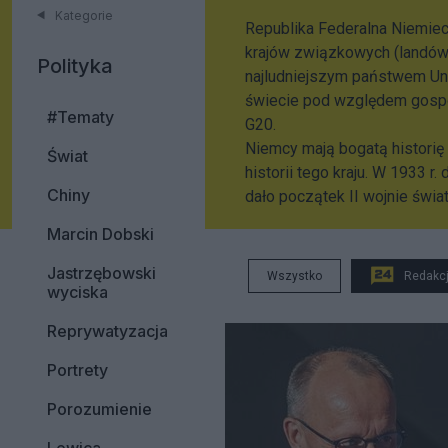
Kategorie
Republika Federalna Niemiec
krajów związkowych (landów).
Polityka
najludniejszym państwem Unii
świecie pod względem gospo
#Tematy
G20.
Niemcy mają bogatą historię 
Świat
historii tego kraju. W 1933 r
Chiny
dało początek II wojnie świat
Marcin Dobski
Jastrzębowski
Wszystko
Redakc
wyciska
Reprywatyzacja
Portrety
Porozumienie