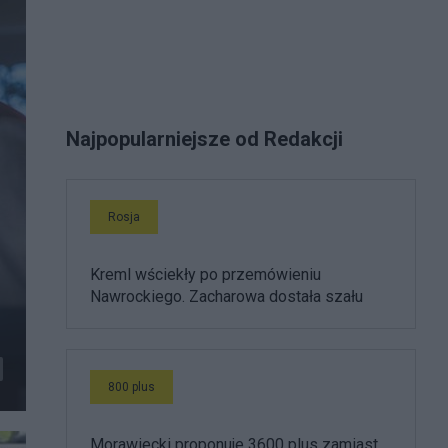
Najpopularniejsze od Redakcji
Rosja
Kreml wściekły po przemówieniu
Nawrockiego. Zacharowa dostała szału
800 plus
Morawiecki proponuje 3600 plus zamiast