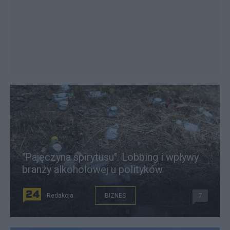
"Pajęczyna spirytusu". Lobbing i wpływy
branży alkoholowej u polityków
Redakcja
BIZNES
7