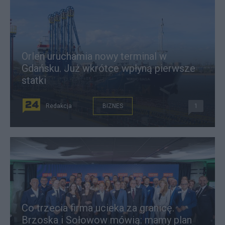
Orlen uruchamia nowy terminal w
Gdańsku. Już wkrótce wpłyną pierwsze
statki
Redakcja
BIZNES
1
Co trzecia firma ucieka za granicę.
Brzoska i Sołowow mówią: mamy plan