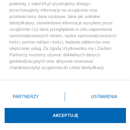
podmioty z salon24.pl uzyskujemy dostęp i
Społeczeństwo
przechowujemy informacje na urządzeniu oraz
przetwarzamy dane osobowe, takie jak unikalne
Kultura
identyfikatory, standardowe informacje wysyłane przez
urządzenie czy dane przeglądania w celu zapewniania
spersonalizowanych reklam, wybór spersonalizowanych
treści, pomiar reklam i treści, badanie odbiorców oraz
ulepszanie usług. Za zgodą Użytkownika my i Zaufani
X
Facebook
Instagram
Youtube
Partnerzy możemy używać dokładnych danych
geolokalizacyjnych oraz aktywnie skanować
charakterystykę urządzenia do celów identyfikacji.
Web Content Media sp. z o. o. © 2022
Ponieważ cenimy Twoją prywatność, prosimy o zgodę na
korzystanie z tych technologii poprzez kliknięcie
„Akceptuję”. Zgoda jest dobrowolna i zawsze możesz ją
Pomoc
O nas
Praca
Reklama
Kontakt
zmienić/wycofać klikając przycisk ustawień prywatności
PARTNERZY
USTAWIENIA
znajdujący się w lewym dolnym rogu strony
. Niektóre
rodzaje przetwarzania danych nie wymagają zgody
użytkownika, ale masz prawo sprzeciwić się takiemu
AKCEPTUJĘ
przetwarzaniu. Preferencje będą miały zastosowania tylko
Technologię dostarcza:
W3media.pl
na tej witrynie.