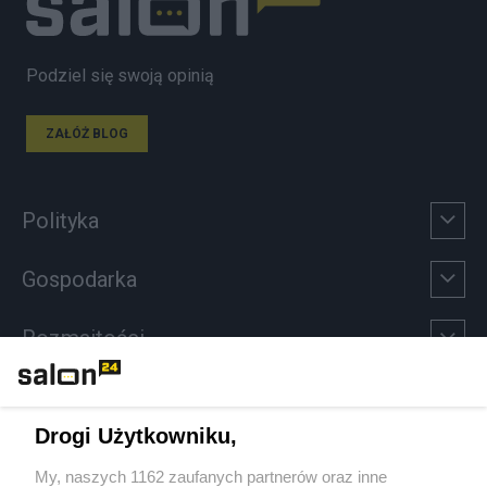
Podziel się swoją opinią
ZAŁÓŻ BLOG
Polityka
Gospodarka
Rozmaitości
Technologie
Drogi Użytkowniku,
Sport
My, naszych 1162 zaufanych partnerów oraz inne