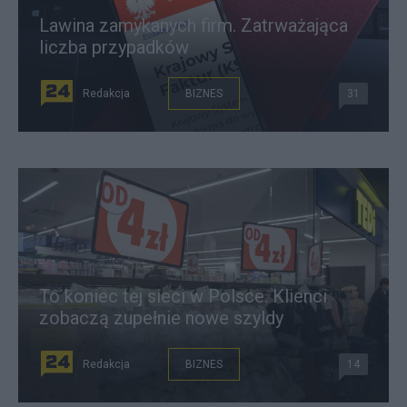
Lawina zamykanych firm. Zatrważająca
liczba przypadków
Redakcja
BIZNES
31
To koniec tej sieci w Polsce. Klienci
zobaczą zupełnie nowe szyldy
Redakcja
BIZNES
14