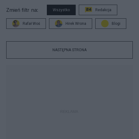
Zmień filtr na:
Wszystko
Redakcja
Rafał Woś
Hirek Wrona
Blogi
NASTĘPNA STRONA