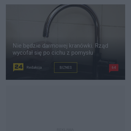
Nie będzie darmowej kranówki. Rząd
wycofał się po cichu z pomysłu
Redakcja
BIZNES
64