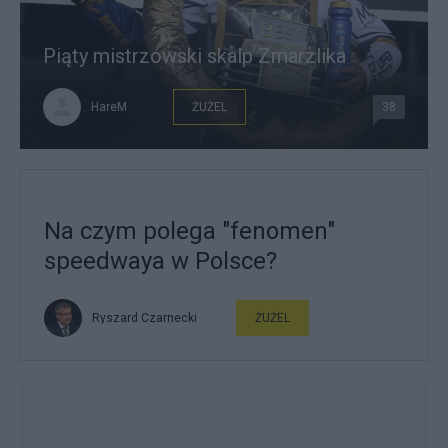
Piąty mistrzowski skalp Zmarzlika
HareM
ŻUŻEL
38
Na czym polega "fenomen"
speedwaya w Polsce?
Ryszard Czarnecki
ŻUŻEL