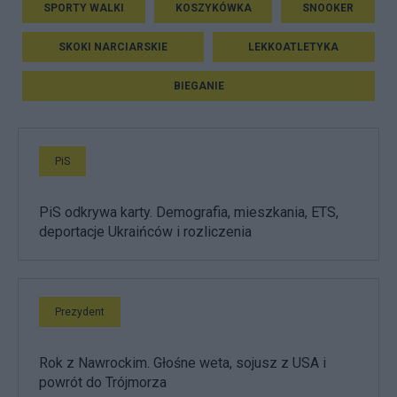
SPORTY WALKI
KOSZYKÓWKA
SNOOKER
SKOKI NARCIARSKIE
LEKKOATLETYKA
BIEGANIE
PiS
PiS odkrywa karty. Demografia, mieszkania, ETS,
deportacje Ukraińców i rozliczenia
Prezydent
Rok z Nawrockim. Głośne weta, sojusz z USA i
powrót do Trójmorza