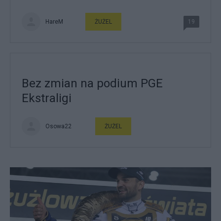
HareM
ŻUŻEL
19
Bez zmian na podium PGE
Ekstraligi
Osowa22
ŻUŻEL