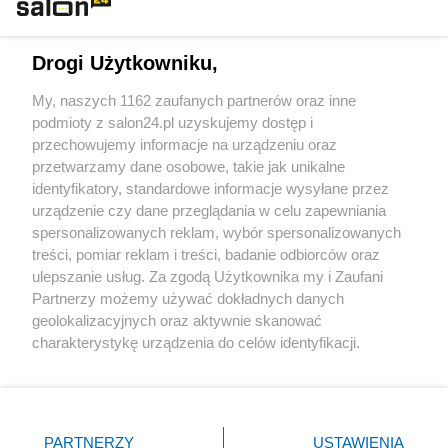
Technologie
Drogi Użytkowniku,
Sport
My, naszych 1162 zaufanych partnerów oraz inne
podmioty z salon24.pl uzyskujemy dostęp i
Społeczeństwo
przechowujemy informacje na urządzeniu oraz
przetwarzamy dane osobowe, takie jak unikalne
Kultura
identyfikatory, standardowe informacje wysyłane przez
urządzenie czy dane przeglądania w celu zapewniania
spersonalizowanych reklam, wybór spersonalizowanych
treści, pomiar reklam i treści, badanie odbiorców oraz
ulepszanie usług. Za zgodą Użytkownika my i Zaufani
X
Facebook
Instagram
Youtube
Partnerzy możemy używać dokładnych danych
geolokalizacyjnych oraz aktywnie skanować
charakterystykę urządzenia do celów identyfikacji.
Web Content Media sp. z o. o. © 2022
Ponieważ cenimy Twoją prywatność, prosimy o zgodę na
korzystanie z tych technologii poprzez kliknięcie
„Akceptuję”. Zgoda jest dobrowolna i zawsze możesz ją
Pomoc
O nas
Praca
Reklama
Kontakt
zmienić/wycofać klikając przycisk ustawień prywatności
PARTNERZY
USTAWIENIA