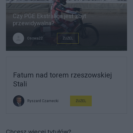
Czy PGE Ekstraliga jest zbyt
przewidywalna?
Osowa22
ŻUŻEL
Fatum nad torem rzeszowskiej
Stali
Ryszard Czarnecki
ŻUŻEL
Chcesz więcej tytułów?