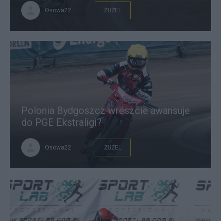
Osowa22
ŻUŻEL
Polonia Bydgoszcz wreszcie awansuje
do PGE Ekstraligi?
Osowa22
ŻUŻEL