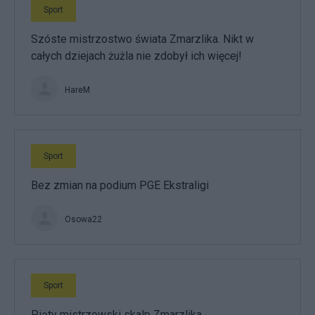
Sport
Szóste mistrzostwo świata Zmarzlika. Nikt w
całych dziejach żużla nie zdobył ich więcej!
HareM
Sport
Bez zmian na podium PGE Ekstraligi
Osowa22
Sport
Piąty mistrzowski skalp Zmarzlika