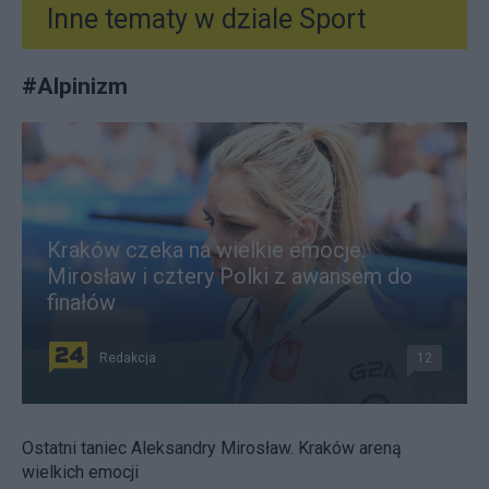
Inne tematy w dziale
Sport
#
Alpinizm
Kraków czeka na wielkie emocje.
Mirosław i cztery Polki z awansem do
finałów
Redakcja
12
Ostatni taniec Aleksandry Mirosław. Kraków areną
wielkich emocji