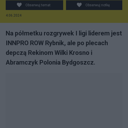
Obserwuj temat
Obserwuj notkę
4.06.2024
Na półmetku rozgrywek I ligi liderem jest
INNPRO ROW Rybnik, ale po plecach
depczą Rekinom Wilki Krosno i
Abramczyk Polonia Bydgoszcz.