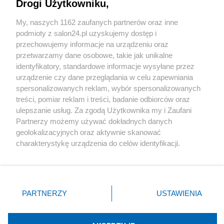
Drogi Użytkowniku,
Sport
My, naszych 1162 zaufanych partnerów oraz inne
podmioty z salon24.pl uzyskujemy dostęp i
Społeczeństwo
przechowujemy informacje na urządzeniu oraz
przetwarzamy dane osobowe, takie jak unikalne
Kultura
identyfikatory, standardowe informacje wysyłane przez
urządzenie czy dane przeglądania w celu zapewniania
spersonalizowanych reklam, wybór spersonalizowanych
treści, pomiar reklam i treści, badanie odbiorców oraz
ulepszanie usług. Za zgodą Użytkownika my i Zaufani
X
Facebook
Instagram
Youtube
Partnerzy możemy używać dokładnych danych
geolokalizacyjnych oraz aktywnie skanować
charakterystykę urządzenia do celów identyfikacji.
Web Content Media sp. z o. o. © 2022
Ponieważ cenimy Twoją prywatność, prosimy o zgodę na
korzystanie z tych technologii poprzez kliknięcie
„Akceptuję”. Zgoda jest dobrowolna i zawsze możesz ją
Pomoc
O nas
Praca
Reklama
Kontakt
zmienić/wycofać klikając przycisk ustawień prywatności
PARTNERZY
USTAWIENIA
znajdujący się w lewym dolnym rogu strony
. Niektóre
rodzaje przetwarzania danych nie wymagają zgody
użytkownika, ale masz prawo sprzeciwić się takiemu