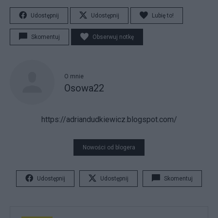
Udostępnij
Udostępnij
Lubię to!
Skomentuj
Obserwuj notkę
O mnie
Osowa22
https://adriandudkiewicz.blogspot.com/
Nowości od blogera
Udostępnij
Udostępnij
Skomentuj