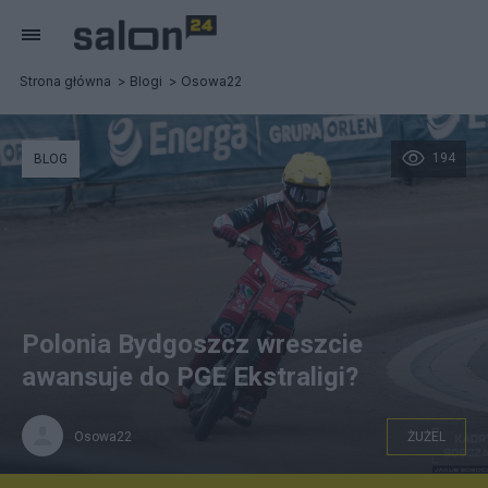
Strona główna
Blogi
Osowa22
194
BLOG
Polonia Bydgoszcz wreszcie
awansuje do PGE Ekstraligi?
Osowa22
ŻUŻEL
Jakub Soboczyński