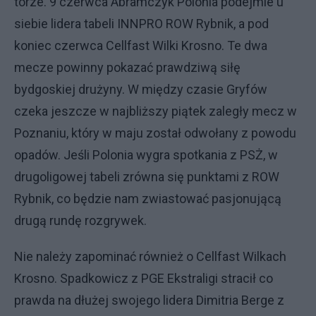
torze. 9 czerwca Abramczyk Polonia podejmie u
siebie lidera tabeli INNPRO ROW Rybnik, a pod
koniec czerwca Cellfast Wilki Krosno. Te dwa
mecze powinny pokazać prawdziwą siłę
bydgoskiej drużyny. W między czasie Gryfów
czeka jeszcze w najbliższy piątek zaległy mecz w
Poznaniu, który w maju został odwołany z powodu
opadów. Jeśli Polonia wygra spotkania z PSŻ, w
drugoligowej tabeli zrówna się punktami z ROW
Rybnik, co będzie nam zwiastować pasjonującą
drugą rundę rozgrywek.
Nie należy zapominać również o Cellfast Wilkach
Krosno. Spadkowicz z PGE Ekstraligi stracił co
prawda na dłużej swojego lidera Dimitria Berge z