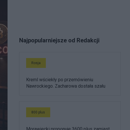
Najpopularniejsze od Redakcji
Rosja
Kreml wściekły po przemówieniu
Nawrockiego. Zacharowa dostała szału
800 plus
Morawiecki proponuje 3600 plus zamiast