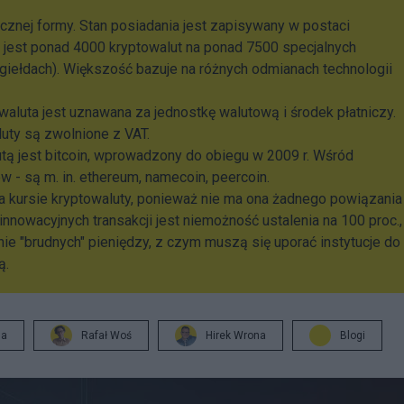
ycznej formy. Stan posiadania jest zapisywany w postaci
e jest ponad 4000 kryptowalut na ponad 7500 specjalnych
giełdach). Większość bazuje na różnych odmianach technologii
aluta jest uznawana za jednostkę walutową i środek płatniczy.
luty są zwolnione z VAT.
utą jest bitcoin, wprowadzony do obiegu w 2009 r. Wśród
ów - są m. in. ethereum, namecoin, peercoin.
a kursie kryptowaluty, ponieważ nie ma ona żadnego powiązania
nnowacyjnych transakcji jest niemożność ustalenia na 100 proc.,
anie "brudnych" pieniędzy, z czym muszą się uporać instytucje do
ą.
ja
Rafał Woś
Hirek Wrona
Blogi