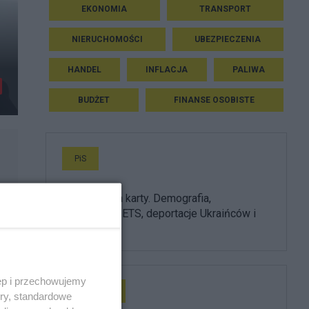
EKONOMIA
TRANSPORT
NIERUCHOMOŚCI
UBEZPIECZENIA
HANDEL
INFLACJA
PALIWA
BUDŻET
FINANSE OSOBISTE
PiS
PiS odkrywa karty. Demografia,
mieszkania, ETS, deportacje Ukraińców i
rozliczenia
ęp i przechowujemy
Prezydent
ory, standardowe