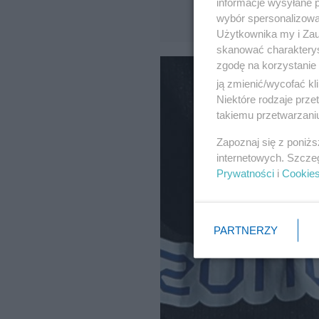
informacje wysyłane 
wybór spersonalizowan
Użytkownika my i Zau
skanować charakterys
zgodę na korzystanie 
ją zmienić/wycofać kl
Niektóre rodzaje prz
takiemu przetwarzaniu
Zapoznaj się z poniż
internetowych. Szcze
Prywatności
i
Cookie
PARTNERZY