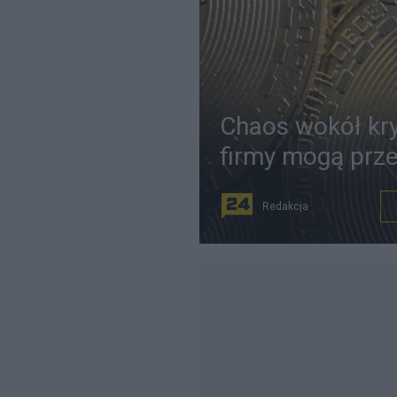
Chaos wokół kry
firmy mogą prze
Redakcja