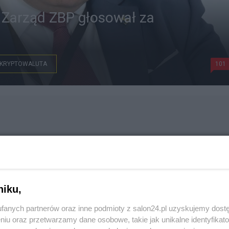
? Zarząd ZBP głosował za
KRYPTOWALUTA
101
niku,
fanych partnerów oraz inne podmioty z salon24.pl uzyskujemy dost
niu oraz przetwarzamy dane osobowe, takie jak unikalne identyfikat