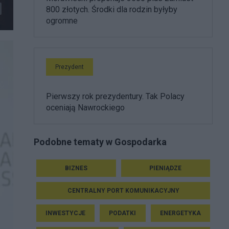
800 złotych. Środki dla rodzin byłyby
ogromne
Prezydent
Pierwszy rok prezydentury. Tak Polacy
oceniają Nawrockiego
Podobne tematy w Gospodarka
BIZNES
PIENIĄDZE
CENTRALNY PORT KOMUNIKACYJNY
INWESTYCJE
PODATKI
ENERGETYKA