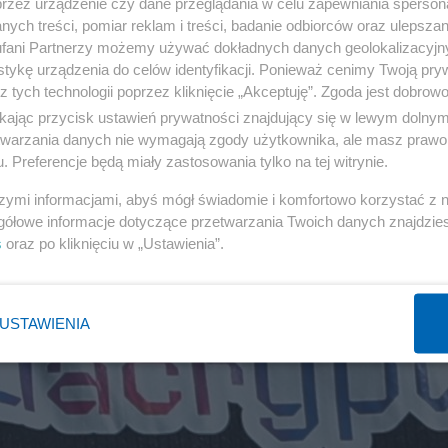
przez urządzenie czy dane przeglądania w celu zapewniania sperson
ych treści, pomiar reklam i treści, badanie odbiorców oraz ulepszan
fani Partnerzy możemy używać dokładnych danych geolokalizacyjn
tykę urządzenia do celów identyfikacji. Ponieważ cenimy Twoją pry
z tych technologii poprzez kliknięcie „Akceptuję”. Zgoda jest dobro
ikając przycisk ustawień prywatności znajdujący się w lewym dolny
etwarzania danych nie wymagają zgody użytkownika, ale masz prawo 
. Preferencje będą miały zastosowania tylko na tej witrynie.
szymi informacjami, abyś mógł świadomie i komfortowo korzystać z
gółowe informacje dotyczące przetwarzania Twoich danych znajdzi
s
oraz po kliknięciu w „Ustawienia”.
USTAWIENIA