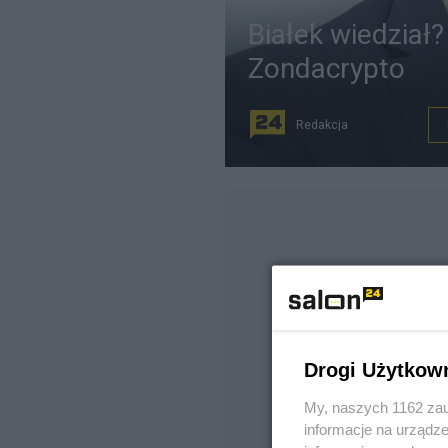
Białek wiedział
Zondacrypto
Redakcja
Drogi Użytkow
My, naszych 1162 zau
informacje na urządze