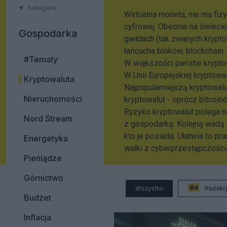
Kategorie
Wirtualna moneta, nie ma fiz
cyfrowej. Obecnie na świeci
Gospodarka
giełdach (tak zwanych krypto
łańcucha bloków, blockchain.
#Tematy
W większości państw kryptow
W Unii Europejskiej kryptowa
Kryptowaluta
Najpopularniejszą kryptowal
Nieruchomości
kryptowalut - oprócz bitcoin
Ryzyko kryptowalut polega n
Nord Stream
z gospodarką. Kolejną wadą i
kto je posiada. Ułatwia to pr
Energetyka
walki z cyberprzestępczości
Pieniądze
Górnictwo
Wszystko
Redakc
Budżet
Inflacja