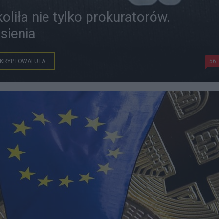
liła nie tylko prokuratorów.
sienia
KRYPTOWALUTA
56