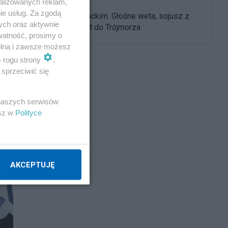
alizowanych reklam,
ie usług. Za zgodą
Rok z Nawrockim. Głośne weta, sojusz z
ych oraz aktywnie
USA i powrót do Trójmorza
watność, prosimy o
wolna i zawsze możesz
m rogu strony
.
sprzeciwić się
 naszych serwisów
esz w
Polityce
AKCEPTUJĘ