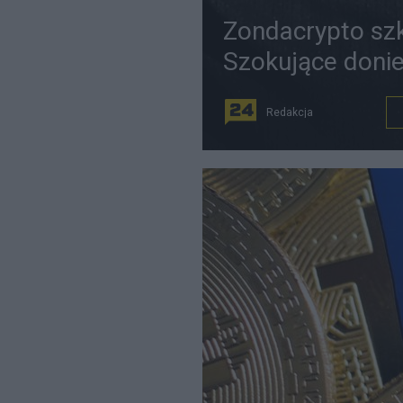
Zondacrypto szko
Szokujące donie
Redakcja