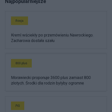
Najpopularniejsze
Rosja
Kreml wściekły po przemówieniu Nawrockiego.
Zacharowa dostała szału
800 plus
Morawiecki proponuje 3600 plus zamiast 800
złotych. Środki dla rodzin byłyby ogromne
PiS