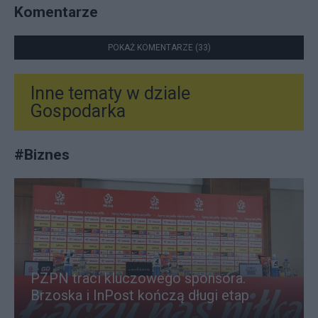
Komentarze
POKAŻ KOMENTARZE (33)
Inne tematy w dziale
Gospodarka
#
Biznes
PZPN traci kluczowego sponsora.
Brzoska i InPost kończą długi etap