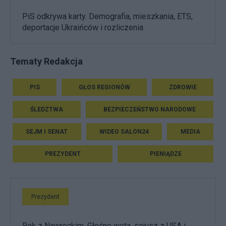
PiS odkrywa karty. Demografia, mieszkania, ETS,
deportacje Ukraińców i rozliczenia
Tematy Redakcja
PIS
GŁOS REGIONÓW
ZDROWIE
ŚLEDZTWA
BEZPIECZEŃSTWO NARODOWE
SEJM I SENAT
WIDEO SALON24
MEDIA
PREZYDENT
PIENIĄDZE
Prezydent
Rok z Nawrockim. Głośne weta, sojusz z USA i