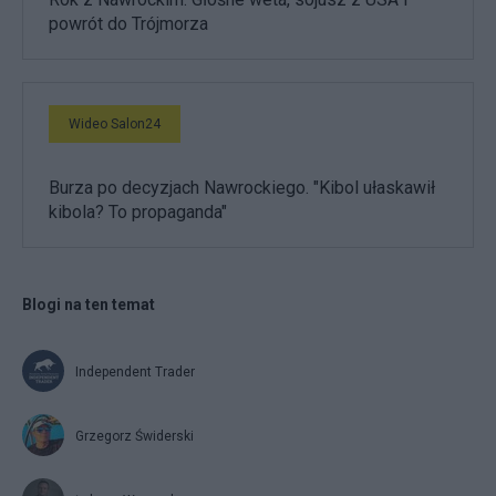
powrót do Trójmorza
Wideo Salon24
Burza po decyzjach Nawrockiego. "Kibol ułaskawił
kibola? To propaganda"
Blogi na ten temat
Independent Trader
Grzegorz Świderski