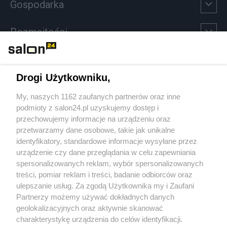
Gospodarka
Rozmaitości
Technologie
Drogi Użytkowniku,
Sport
My, naszych 1162 zaufanych partnerów oraz inne
podmioty z salon24.pl uzyskujemy dostęp i
Społeczeństwo
przechowujemy informacje na urządzeniu oraz
przetwarzamy dane osobowe, takie jak unikalne
Kultura
identyfikatory, standardowe informacje wysyłane przez
urządzenie czy dane przeglądania w celu zapewniania
spersonalizowanych reklam, wybór spersonalizowanych
treści, pomiar reklam i treści, badanie odbiorców oraz
ulepszanie usług. Za zgodą Użytkownika my i Zaufani
X
Facebook
Instagram
Youtube
Partnerzy możemy używać dokładnych danych
geolokalizacyjnych oraz aktywnie skanować
charakterystykę urządzenia do celów identyfikacji.