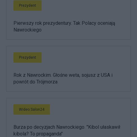
Prezydent
Pierwszy rok prezydentury. Tak Polacy oceniają
Nawrockiego
Prezydent
Rok z Nawrockim. Głośne weta, sojusz z USA i
powrót do Trójmorza
Wideo Salon24
Burza po decyzjach Nawrockiego. "Kibol ułaskawił
kibola? To propaganda"