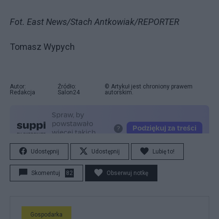
Fot. East News/Stach Antkowiak/REPORTER
Tomasz Wypych
Autor:
Źródło:
© Artykuł jest chroniony prawem
Redakcja
Salon24
autorskim.
Udostępnij
Udostępnij
Lubię to!
Skomentuj
82
Obserwuj notkę
Gospodarka