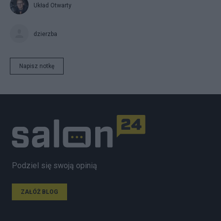
Układ Otwarty
dzierzba
Napisz notkę
Podziel się swoją opinią
ZAŁÓŻ BLOG