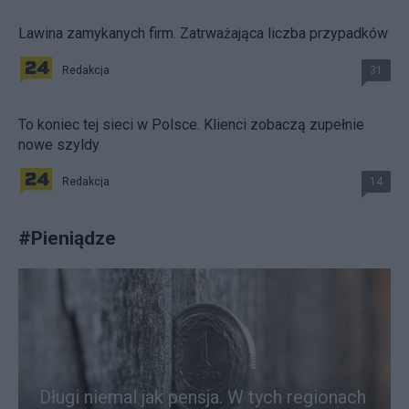
Lawina zamykanych firm. Zatrważająca liczba przypadków
Redakcja
31
To koniec tej sieci w Polsce. Klienci zobaczą zupełnie
nowe szyldy
Redakcja
14
#
Pieniądze
Długi niemal jak pensja. W tych regionach