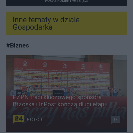
POKAŻ KOMENTARZE (82)
Inne tematy w dziale
Gospodarka
#
Biznes
PZPN traci kluczowego sponsora.
Brzoska i InPost kończą długi etap
Redakcja
17