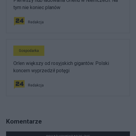
Pierwszy hub ładowania Orlenu w Niemczech. Na
tym nie koniec planów
Redakcja
Gospodarka
Orlen większy od rosyjskich gigantów. Polski
koncern wyprzedził potęgi
Redakcja
Komentarze