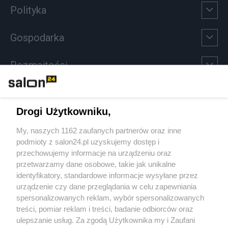
Polityka
Gospodarka
Rozmaitości
Technologie
Drogi Użytkowniku,
Sport
My, naszych 1162 zaufanych partnerów oraz inne
podmioty z salon24.pl uzyskujemy dostęp i
Społeczeństwo
przechowujemy informacje na urządzeniu oraz
przetwarzamy dane osobowe, takie jak unikalne
Kultura
identyfikatory, standardowe informacje wysyłane przez
urządzenie czy dane przeglądania w celu zapewniania
spersonalizowanych reklam, wybór spersonalizowanych
treści, pomiar reklam i treści, badanie odbiorców oraz
ulepszanie usług. Za zgodą Użytkownika my i Zaufani
X
Facebook
Instagram
Youtube