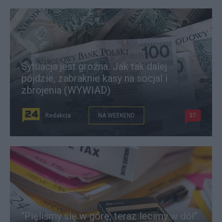
Sytuacja jest groźna. Jak tak dalej
pójdzie, zabraknie kasy na socjal i
zbrojenia (WYWIAD)
Redakcja
NA WEEKEND
37
"Pięliśmy się w górę, teraz lecimy w dół".