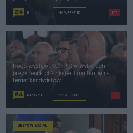
Redakcja
NA WEEKEND
120
Kogo wystawi KO i PiS w wyborach
prezydenckich? Ekspert ma teorię na
temat kandydatów
Redakcja
NA WEEKEND
58
ŻEBYŚ WIEDZIAŁ