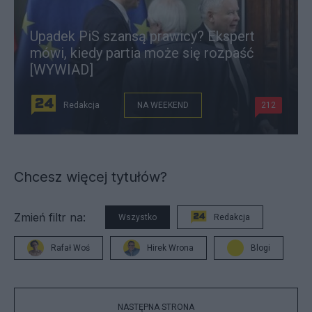
Upadek PiS szansą prawicy? Ekspert
mówi, kiedy partia może się rozpaść
[WYWIAD]
Redakcja
NA WEEKEND
212
Chcesz więcej tytułów?
Zmień filtr na:
Wszystko
Redakcja
Rafał Woś
Hirek Wrona
Blogi
NASTĘPNA STRONA