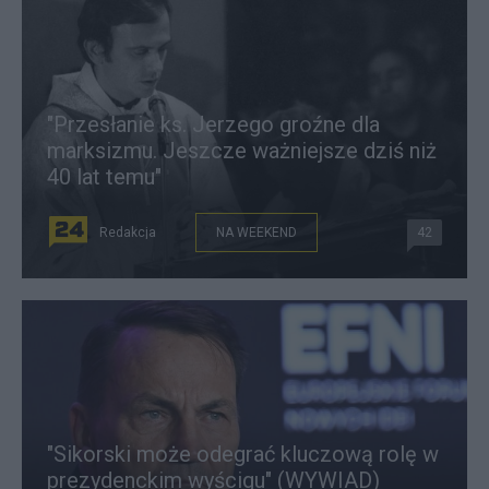
"Przesłanie ks. Jerzego groźne dla
marksizmu. Jeszcze ważniejsze dziś niż
40 lat temu"
Redakcja
NA WEEKEND
42
"Sikorski może odegrać kluczową rolę w
prezydenckim wyścigu" (WYWIAD)