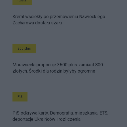
Rosja
Kreml wściekły po przemówieniu Nawrockiego.
Zacharowa dostała szału
800 plus
Morawiecki proponuje 3600 plus zamiast 800
złotych. Środki dla rodzin byłyby ogromne
PiS
PiS odkrywa karty. Demografia, mieszkania, ETS,
deportacje Ukraińców i rozliczenia