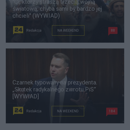
"Ci, którzy straszą trzecią wojną
światową, chyba sami by bardzo jej
chcieli" (WYWIAD)
Redakcja
NA WEEKEND
88
Czarnek typowany na prezydenta.
„Skutek radykalnego zwrotu PiS”
[WYWIAD]
Redakcja
NA WEEKEND
184