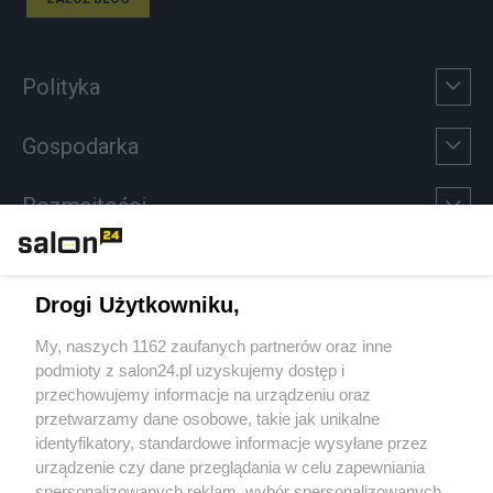
Polityka
Gospodarka
Rozmaitości
Technologie
Drogi Użytkowniku,
Sport
My, naszych 1162 zaufanych partnerów oraz inne
podmioty z salon24.pl uzyskujemy dostęp i
Społeczeństwo
przechowujemy informacje na urządzeniu oraz
przetwarzamy dane osobowe, takie jak unikalne
Kultura
identyfikatory, standardowe informacje wysyłane przez
urządzenie czy dane przeglądania w celu zapewniania
spersonalizowanych reklam, wybór spersonalizowanych