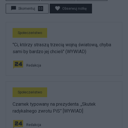
Skomentuj
53
Obserwuj notkę
Społeczeństwo
"Ci, którzy straszą trzecią wojną światową, chyba
sami by bardzo jej chcieli" (WYWIAD)
Redakcja
Społeczeństwo
Czarnek typowany na prezydenta. „Skutek
radykalnego zwrotu PiS” [WYWIAD]
Redakcja