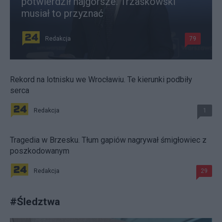
potwierdził najgorsze. Trzaskowski
musiał to przyznać
Redakcja
79
Rekord na lotnisku we Wrocławiu. Te kierunki podbiły
serca
Redakcja
1
Tragedia w Brzesku. Tłum gapiów nagrywał śmigłowiec z
poszkodowanym
Redakcja
29
#
Śledztwa