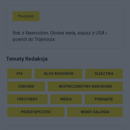
Prezydent
Rok z Nawrockim. Głośne weta, sojusz z USA i
powrót do Trójmorza
Tematy Redakcja
PIS
GŁOS REGIONÓW
ŚLEDZTWA
ZDROWIE
BEZPIECZEŃSTWO NARODOWE
PREZYDENT
MEDIA
PIENIĄDZE
PRZESTĘPCZOŚĆ
WIDEO SALON24