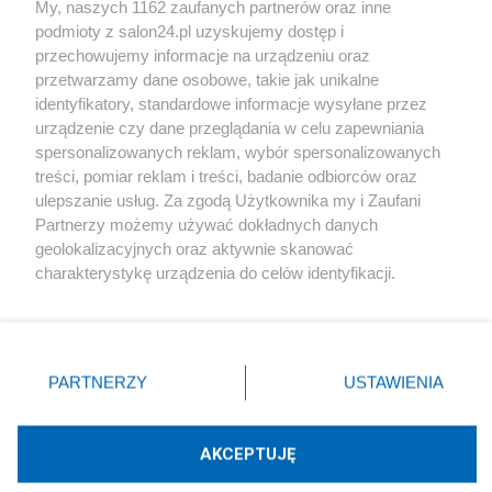
My, naszych 1162 zaufanych partnerów oraz inne
podmioty z salon24.pl uzyskujemy dostęp i
Społeczeństwo
przechowujemy informacje na urządzeniu oraz
przetwarzamy dane osobowe, takie jak unikalne
Kultura
identyfikatory, standardowe informacje wysyłane przez
urządzenie czy dane przeglądania w celu zapewniania
spersonalizowanych reklam, wybór spersonalizowanych
treści, pomiar reklam i treści, badanie odbiorców oraz
ulepszanie usług. Za zgodą Użytkownika my i Zaufani
X
Facebook
Instagram
Youtube
Partnerzy możemy używać dokładnych danych
geolokalizacyjnych oraz aktywnie skanować
charakterystykę urządzenia do celów identyfikacji.
Web Content Media sp. z o. o. © 2022
Ponieważ cenimy Twoją prywatność, prosimy o zgodę na
korzystanie z tych technologii poprzez kliknięcie
„Akceptuję”. Zgoda jest dobrowolna i zawsze możesz ją
Pomoc
O nas
Praca
Reklama
Kontakt
zmienić/wycofać klikając przycisk ustawień prywatności
PARTNERZY
USTAWIENIA
znajdujący się w lewym dolnym rogu strony
. Niektóre
rodzaje przetwarzania danych nie wymagają zgody
użytkownika, ale masz prawo sprzeciwić się takiemu
AKCEPTUJĘ
przetwarzaniu. Preferencje będą miały zastosowania tylko
Technologię dostarcza:
W3media.pl