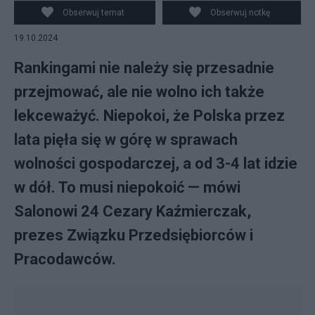
w Polsce Fot. Pixabay
Obserwuj temat
Obserwuj notkę
19.10.2024
Rankingami nie należy się przesadnie
przejmować, ale nie wolno ich także
lekceważyć. Niepokoi, że Polska przez
lata pięła się w górę w sprawach
wolności gospodarczej, a od 3-4 lat idzie
w dół. To musi niepokoić — mówi
Salonowi 24 Cezary Kaźmierczak,
prezes Związku Przedsiębiorców i
Pracodawców.