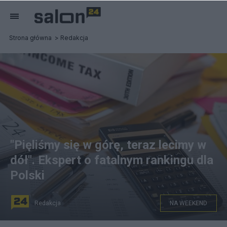
Strona główna
Redakcja
"Pięliśmy się w górę, teraz lecimy w
dół". Ekspert o fatalnym rankingu dla
Polski
Redakcja
NA WEEKEND
Skomplikowanie przepisow jest kluczowy probllemem