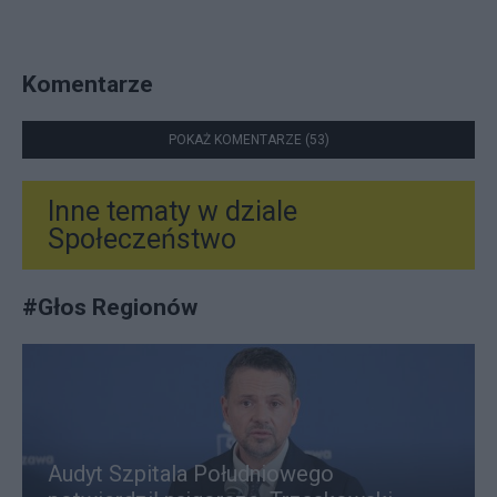
Komentarze
POKAŻ KOMENTARZE (53)
Inne tematy w dziale
Społeczeństwo
#
Głos Regionów
Audyt Szpitala Południowego