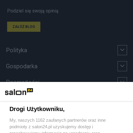
Podziel się swoją opinią
ZAŁÓŻ BLOG
Polityka
Gospodarka
Rozmaitości
Technologie
Drogi Użytkowniku,
Sport
My, naszych 1162 zaufanych partnerów oraz inne
podmioty z salon24.pl uzyskujemy dostęp i
Społeczeństwo