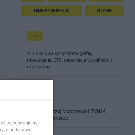
TELEKOMUNIKACJA
BITCOIN
PiS
PiS odkrywa karty. Demografia,
mieszkania, ETS, deportacje Ukraińców i
rozliczenia
Media
Nie żyje Andrzej Morozowski. TVN24
żegna dziennikarza
ęp i przechowujemy
ory, standardowe