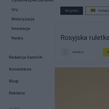
Cyberbezpieczeństwo
Gry
Wszystko
Redakc
Motoryzacja
Innowacje
Rosyjska ruletk
Nauka
marek.w
Redakcja Salon24
Komentarze
Blogi
Reklama
Szukaj: