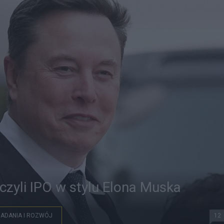
czyli IPO w stylu Elona Muska
ADANIA I ROZWÓJ
12