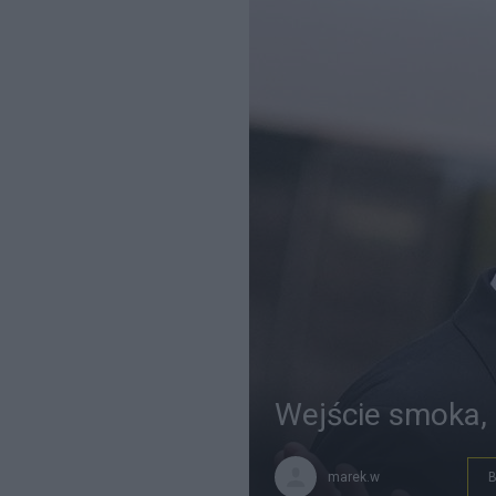
Wejście smoka, 
marek.w
B