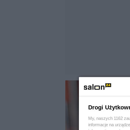
Drogi Użytkow
My, naszych 1162 zau
informacje na urządze