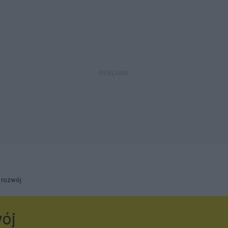
 rozwój
wój