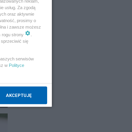
alizowanych reklam,
ie usług. Za zgodą
ych oraz aktywnie
watność, prosimy o
wolna i zawsze możesz
m rogu strony
.
sprzeciwić się
 naszych serwisów
esz w
Polityce
AKCEPTUJĘ