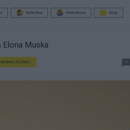
ja
Rafał Woś
Hirek Wrona
Blogi
a Elona Muska
BADANIA I ROZWÓJ
5