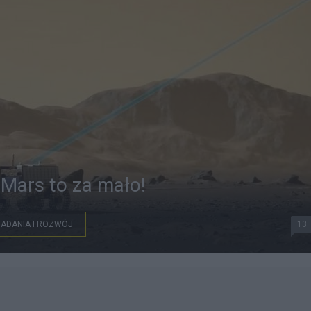
 Mars to za mało!
ADANIA I ROZWÓJ
13