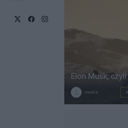
Elon Musk, czyli
marek.w
B