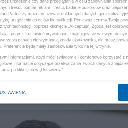
przez urządzenie czy dane przeglądania w celu zapewniania sperson
ych treści, pomiar reklam i treści, badanie odbiorców oraz ulepszan
fani Partnerzy możemy używać dokładnych danych geolokalizacyjn
tykę urządzenia do celów identyfikacji. Ponieważ cenimy Twoją pry
z tych technologii poprzez kliknięcie „Akceptuję”. Zgoda jest dobro
ikając przycisk ustawień prywatności znajdujący się w lewym dolny
etwarzania danych nie wymagają zgody użytkownika, ale masz prawo 
. Preferencje będą miały zastosowania tylko na tej witrynie.
szymi informacjami, abyś mógł świadomie i komfortowo korzystać z
gółowe informacje dotyczące przetwarzania Twoich danych znajdzi
ratorium. Wydrukowali fragment
s
oraz po kliknięciu w „Ustawienia”.
USTAWIENIA
BADANIA I ROZWÓJ
8