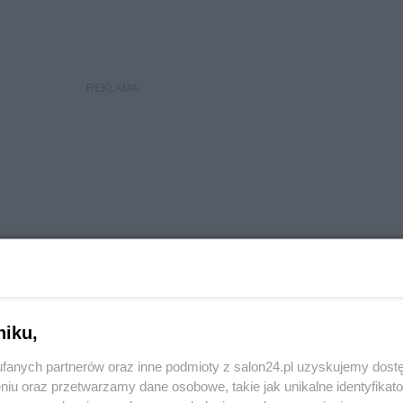
niku,
fanych partnerów oraz inne podmioty z salon24.pl uzyskujemy dost
niu oraz przetwarzamy dane osobowe, takie jak unikalne identyfikat