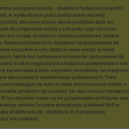
jemnie powiązane procesy - działalność badawcza (research) i
t), w wyniku których przez zastosowanie innowacji
produkty albo nowe postaci danych produktów, bądź też
zań dla zwiększenia wiedzy o człowieku i jego otoczeniu
ym trzy rodzaje działalności: badania podstawowe, badania
e. Badania podstawowe to działalność eksperymentalna lub
zede wszystkim w celu zdobycia nowej wiedzy na temat
lnych faktów bez nastawienia na konkretne zastosowanie lub
sowane to także oryginalna praca badawcza podejmowana w celu
jest zorientowana przede wszystkim na konkretny cel praktyczny
nie dla uzyskanych wyników badań podstawowych. Prace
 praca opierająca się wykorzystaniu dotychczasowej wiedzy w
riałów, produktów lub urządzeń, lub ulepszenia już istniejącyc
 W tym obszarze mieści się też przygotowanie prototypów oraz
R obejmuje zarówno formalnie prowadzoną działalność B+R w
taką działalnością, jak i działalność B+R prowadzoną
rzez inne podmioty.