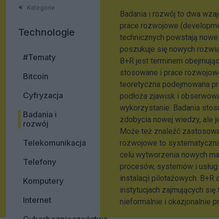
Kategorie
Badania i rozwój to dwa wza
prace rozwojowe (developmen
Technologie
technicznych powstają nowe 
poszukuje się nowych rozwią
#Tematy
B+R jest terminem obejmując
stosowane i prace rozwojow
Bitcoin
teoretyczna podejmowana pr
Cyfryzacja
podłoża zjawisk i obserwowa
wykorzystanie. Badania sto
Badania i
zdobycia nowej wiedzy, ale 
rozwój
Może też znaleźć zastosowa
Telekomunikacja
rozwojowe to systematyczna
celu wytworzenia nowych mate
Telefony
procesów, systemów i usług.
instalacji pilotażowych. B+
Komputery
instytucjach zajmujących się 
Internet
nieformalnie i okazjonalnie p