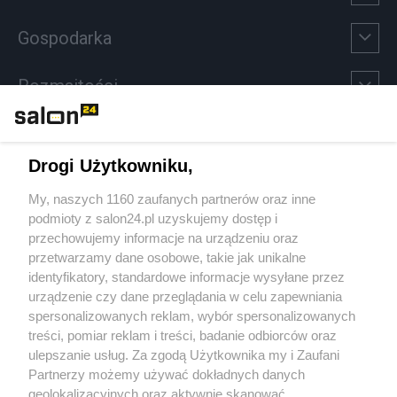
Gospodarka
Rozmaitości
Technologie
Drogi Użytkowniku,
Sport
My, naszych 1160 zaufanych partnerów oraz inne
podmioty z salon24.pl uzyskujemy dostęp i
Społeczeństwo
przechowujemy informacje na urządzeniu oraz
przetwarzamy dane osobowe, takie jak unikalne
Kultura
identyfikatory, standardowe informacje wysyłane przez
urządzenie czy dane przeglądania w celu zapewniania
spersonalizowanych reklam, wybór spersonalizowanych
treści, pomiar reklam i treści, badanie odbiorców oraz
ulepszanie usług. Za zgodą Użytkownika my i Zaufani
X
Facebook
Instagram
Youtube
Partnerzy możemy używać dokładnych danych
geolokalizacyjnych oraz aktywnie skanować