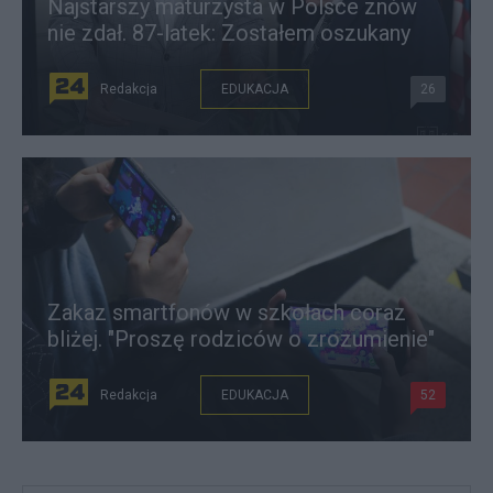
Najstarszy maturzysta w Polsce znów
nie zdał. 87-latek: Zostałem oszukany
Redakcja
EDUKACJA
26
Zakaz smartfonów w szkołach coraz
bliżej. "Proszę rodziców o zrozumienie"
Redakcja
EDUKACJA
52