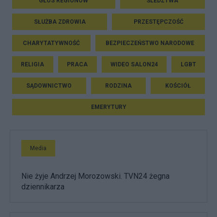
GŁOS REGIONÓW
ŚLEDZTWA
SŁUŻBA ZDROWIA
PRZESTĘPCZOŚĆ
CHARYTATYWNOŚĆ
BEZPIECZEŃSTWO NARODOWE
RELIGIA
PRACA
WIDEO SALON24
LGBT
SĄDOWNICTWO
RODZINA
KOŚCIÓŁ
EMERYTURY
Media
Nie żyje Andrzej Morozowski. TVN24 żegna
dziennikarza