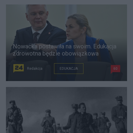
Nowacka postawiła na swoim. Edukacja
zdrowotna będzie obowiązkowa
Redakcja
EDUKACJA
60