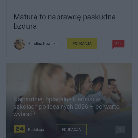
Matura to naprawdę paskudna
bzdura
Karolina Nowicka
EDUKACJA
204
Najbardziej opłacalne kierunki w
szkołach policealnych 2026 – co warto
wybrać?
Redakcja
EDUKACJA
1