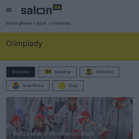
Strona główna
Sport
Olimpiady
Olimpiady
Wszystko
Redakcja
Rafał Woś
Hirek Wrona
Blogi
Burza wokół strojów polskich