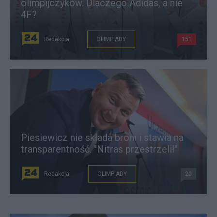
olimpijczyków. Dlaczego Adidas, a nie
4F?
Redakcja
OLIMPIADY
151
Piesiewicz nie składa broni i stawia na
transparentność. "Nitras przestrzelił"
Redakcja
OLIMPIADY
20