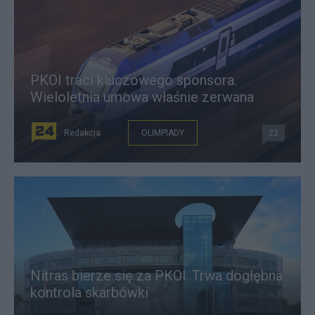
PKOI traci kluczowego sponsora.
Wieloletnia umowa właśnie zerwana
Redakcja
OLIMPIADY
22
Nitras bierze się za PKOl. Trwa dogłębna
kontrola skarbówki