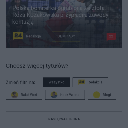
Polska bohaterka ograbiona ze złota.
Róża Kozakowska przypłaciła zawody
kontuzją
Redakcja
OLIMPIADY
22
Chcesz więcej tytułów?
Zmień filtr na:
Wszystko
Redakcja
Rafał Woś
Hirek Wrona
Blogi
NASTĘPNA STRONA