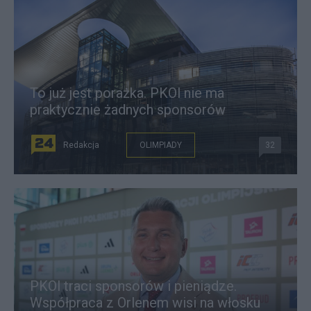
To już jest porażka. PKOl nie ma
praktycznie żadnych sponsorów
Redakcja
OLIMPIADY
32
PKOl traci sponsorów i pieniądze.
Współpraca z Orlenem wisi na włosku