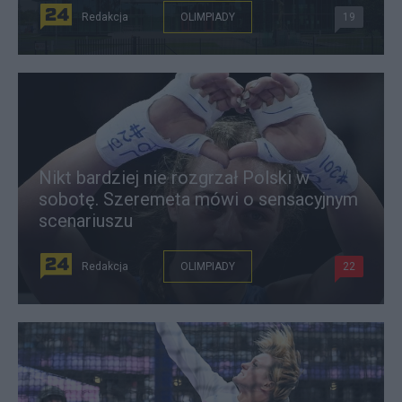
Redakcja
OLIMPIADY
19
Nikt bardziej nie rozgrzał Polski w
sobotę. Szeremeta mówi o sensacyjnym
scenariuszu
Redakcja
OLIMPIADY
22