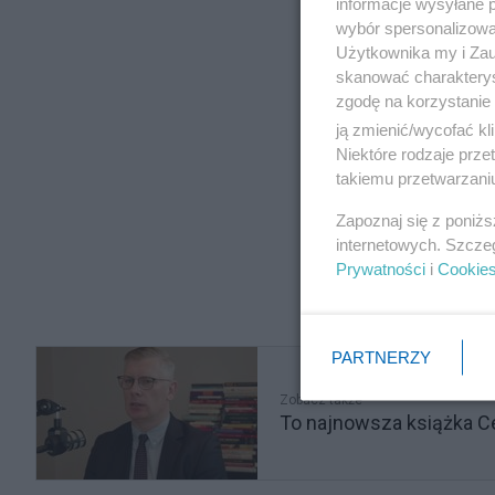
informacje wysyłane 
wybór spersonalizowan
Użytkownika my i Zau
skanować charakterys
zgodę na korzystanie 
ją zmienić/wycofać kl
Niektóre rodzaje prz
takiemu przetwarzaniu
Zapoznaj się z poniż
internetowych. Szcze
Prywatności
i
Cookie
PARTNERZY
Zobacz także
To najnowsza książka Ce