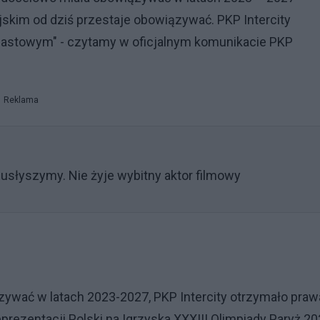
skim od dziś przestaje obowiązywać. PKP Intercity
iastowym" - czytamy w oficjalnym komunikacie PKP
Reklama
 usłyszymy. Nie żyje wybitny aktor filmowy
ywać w latach 2023-2027, PKP Intercity otrzymało praw
eprezentacji Polski na Igrzyska XXXIII Olimpiady Paryż 20