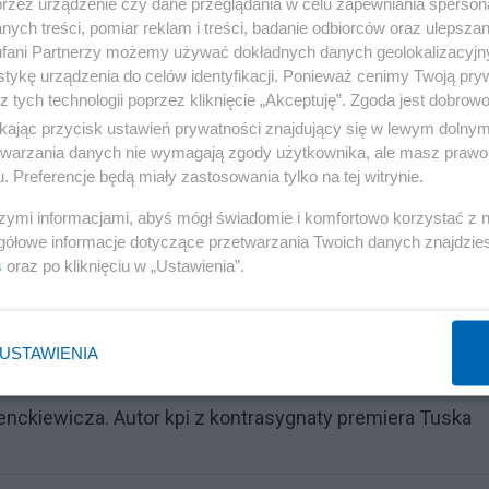
przez urządzenie czy dane przeglądania w celu zapewniania sperson
ych treści, pomiar reklam i treści, badanie odbiorców oraz ulepszan
fani Partnerzy możemy używać dokładnych danych geolokalizacyjn
tykę urządzenia do celów identyfikacji. Ponieważ cenimy Twoją pry
z tych technologii poprzez kliknięcie „Akceptuję”. Zgoda jest dobro
ikając przycisk ustawień prywatności znajdujący się w lewym dolny
etwarzania danych nie wymagają zgody użytkownika, ale masz prawo 
. Preferencje będą miały zastosowania tylko na tej witrynie.
szymi informacjami, abyś mógł świadomie i komfortowo korzystać z
gółowe informacje dotyczące przetwarzania Twoich danych znajdzi
s
oraz po kliknięciu w „Ustawienia”.
Reklama
USTAWIENIA
nckiewicza. Autor kpi z kontrasygnaty premiera Tuska