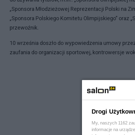
„Sponsora Młodzieżowej Reprezentacji Polski na Z
„Sponsora Polskiego Komitetu Olimpijskiego” oraz „
przewoźnik.
10 września doszło do wypowiedzenia umowy przez P
zaufania do organizacji sportowej, kontrowersje wo
Drogi Użytkow
My, naszych 1162 zau
informacje na urządze