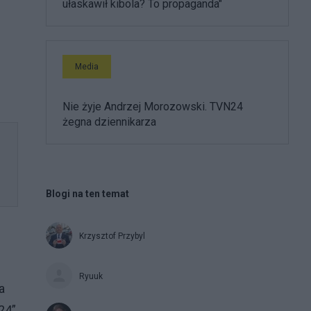
ułaskawił kibola? To propaganda"
Media
Nie żyje Andrzej Morozowski. TVN24
żegna dziennikarza
Blogi na ten temat
Krzysztof Przybyl
Ryuuk
a
24”,