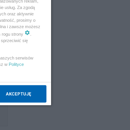
alizowanych reklam,
ie usług. Za zgodą
ych oraz aktywnie
watność, prosimy o
wolna i zawsze możesz
m rogu strony
.
sprzeciwić się
 naszych serwisów
esz w
Polityce
AKCEPTUJĘ