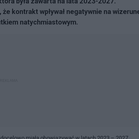
która była zawarta na lata 2023-2027.
, że kontrakt wpływał negatywnie na wizerun
kutkiem natychmiastowym.
a docelowo miała obowiązywać w latach 2023 – 2027