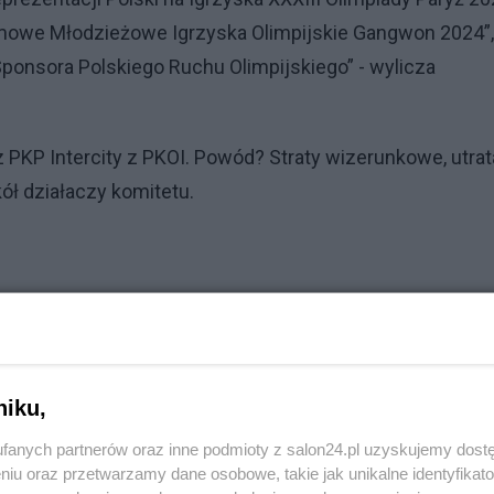
imowe Młodzieżowe Igrzyska Olimpijskie Gangwon 2024”,
Sponsora Polskiego Ruchu Olimpijskiego” - wylicza
KP Intercity z PKOI. Powód? Straty wizerunkowe, utrat
kół działaczy komitetu.
niku,
fanych partnerów oraz inne podmioty z salon24.pl uzyskujemy dost
niu oraz przetwarzamy dane osobowe, takie jak unikalne identyfikat