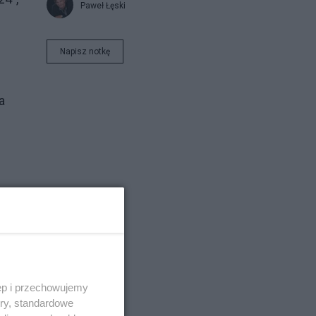
Paweł Łęski
Napisz notkę
a
ęp i przechowujemy
ory, standardowe