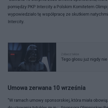
pomiędzy PKP Intercity a Polskim Komitetem Olimpij
wypowiedziało tę współpracę ze skutkiem natychm
Intercity.
Zobacz także
Tego głosu już nigdy nie
Umowa zerwana 10 września
"W ramach umowy sponsorskiej, która miała obowiąz
do używania tytułów, m.in.: „Sponsora Olimpijskiej R