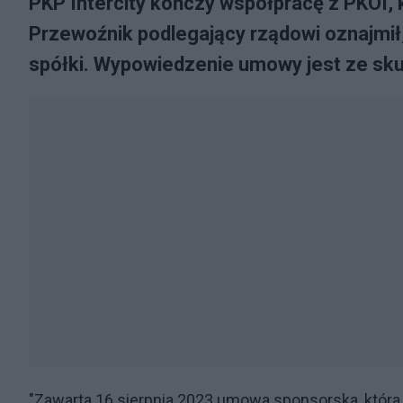
PKP Intercity kończy współpracę z PKOI, 
Przewoźnik podlegający rządowi oznajmił
spółki. Wypowiedzenie umowy jest ze s
"Zawarta 16 sierpnia 2023 umowa sponsorska, któr