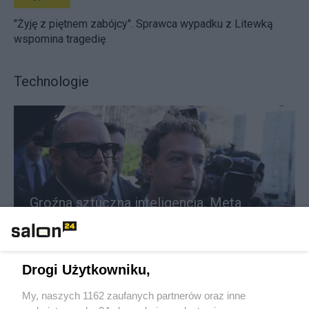
"Żyję z piętnem zabójcy". Sprawca wypadku z Litewką
wspomina tragedię
Technologie
Groźna sztuczna inteligencja. Meta
alarmuje o włamaniu do systemu
Redakcja
15
Drogi Użytkowniku,
My, naszych 1162 zaufanych partnerów oraz inne