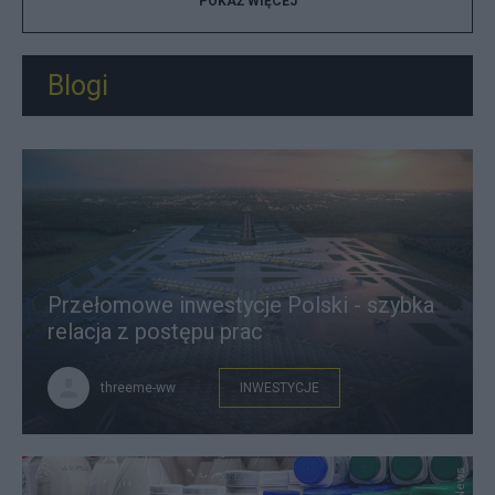
POKAŻ WIĘCEJ
Blogi
Przełomowe inwestycje Polski - szybka
relacja z postępu prac
threeme-ww
INWESTYCJE