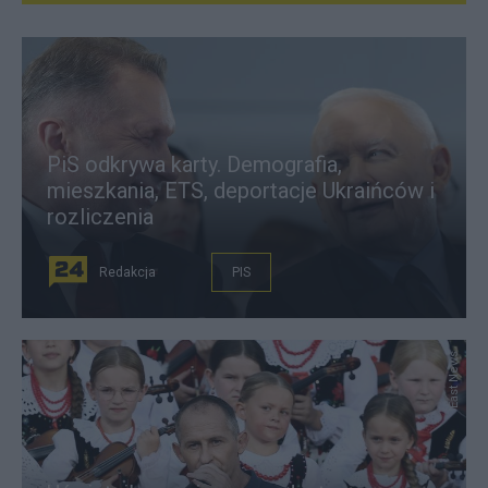
PiS odkrywa karty. Demografia,
mieszkania, ETS, deportacje Ukraińców i
rozliczenia
Redakcja
PIS
East News