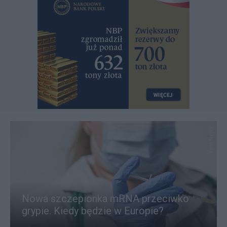
East News
Nowa szczepionka mRNA przeciwko
grypie. Kiedy będzie w Europie?