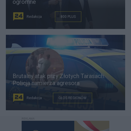
ogromne
Redakcja
800 PLUS
Brutalny atak przy Złotych Tarasach.
Policja namierza agresora
Redakcja
GŁOS REGIONÓW