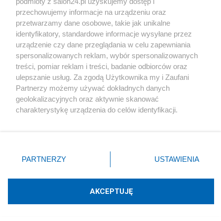
podmioty z salon24.pl uzyskujemy dostęp i
Cyfryzacja
przechowujemy informacje na urządzeniu oraz
przetwarzamy dane osobowe, takie jak unikalne
Pilny apel do użytkowników mObywatela. Zostały ostatnie
identyfikatory, standardowe informacje wysyłane przez
godziny
urządzenie czy dane przeglądania w celu zapewniania
spersonalizowanych reklam, wybór spersonalizowanych
Cyberbezpieczeństwo
treści, pomiar reklam i treści, badanie odbiorców oraz
ulepszanie usług. Za zgodą Użytkownika my i Zaufani
Najpierw Whatsapp Myrchy, teraz zhakowana Żabka.
Partnerzy możemy używać dokładnych danych
Potężne cyberataki
geolokalizacyjnych oraz aktywnie skanować
charakterystykę urządzenia do celów identyfikacji.
Sport
Ponieważ cenimy Twoją prywatność, prosimy o zgodę na
korzystanie z tych technologii poprzez kliknięcie
„Akceptuję”. Zgoda jest dobrowolna i zawsze możesz ją
zmienić/wycofać klikając przycisk ustawień prywatności
PARTNERZY
USTAWIENIA
znajdujący się w lewym dolnym rogu strony
. Niektóre
rodzaje przetwarzania danych nie wymagają zgody
użytkownika, ale masz prawo sprzeciwić się takiemu
AKCEPTUJĘ
przetwarzaniu. Preferencje będą miały zastosowania tylko
Leo Messi w żałobie. Przedwcześnie
na tej witrynie.
odszedł jego ojciec