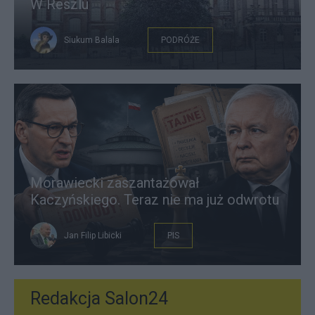
W Reszlu
Siukum Balala
PODRÓŻE
Morawiecki zaszantażował
Kaczyńskiego. Teraz nie ma już odwrotu
Jan Filip Libicki
PIS
Redakcja Salon24