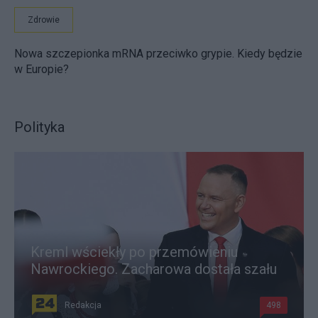
Zdrowie
Nowa szczepionka mRNA przeciwko grypie. Kiedy będzie
w Europie?
Polityka
Kreml wściekły po przemówieniu
Nawrockiego. Zacharowa dostała szału
Redakcja
498