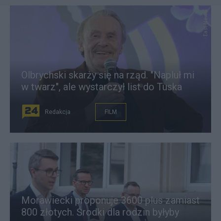
East News
Olbrychski skarży się na rząd. "Napluł mi
w twarz", ale wystarczył list do Tuska
Redakcja
FILM
Morawiecki proponuje 3600 plus zamiast
800 złotych. Środki dla rodzin byłyby