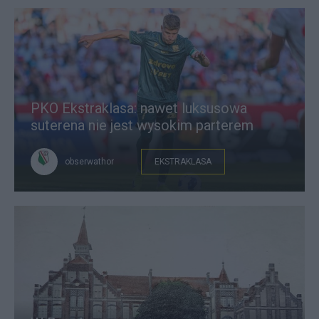
PKO Ekstraklasa: nawet luksusowa
suterena nie jest wysokim parterem
obserwathor
EKSTRAKLASA