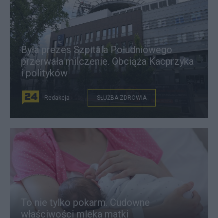
Była prezes Szpitala Południowego
przerwała milczenie. Obciąża Kacprzyka
i polityków
Redakcja
SŁUŻBA ZDROWIA
To nie tylko pokarm. Cudowne
właściwości mleka matki