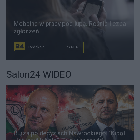
Mobbing w pracy pod lupą. Rośnie liczba
zgłoszeń
Redakcja
PRACA
Salon24 WIDEO
Burza po decyzjach Nawrockiego. "Kibol