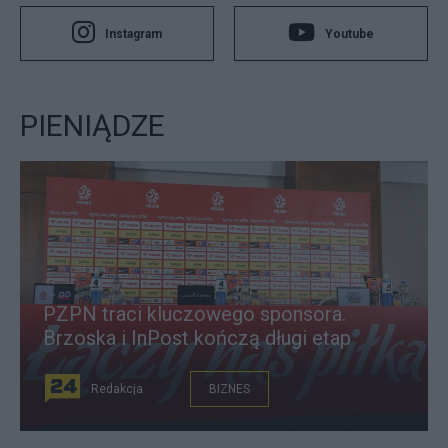
Instagram
Youtube
PIENIĄDZE
PZPN traci kluczowego sponsora.
Brzoska i InPost kończą długi etap
Redakcja
BIZNES