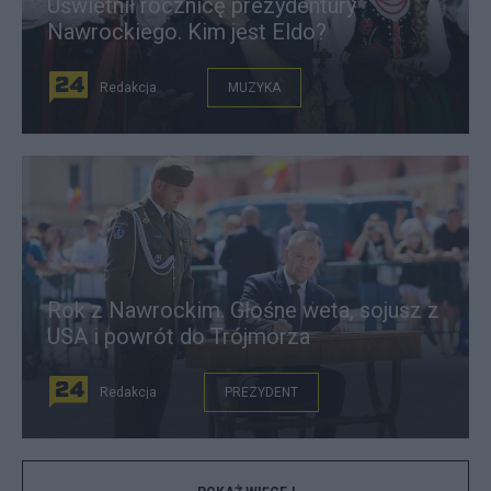
Uświetnił rocznicę prezydentury
Nawrockiego. Kim jest Eldo?
Redakcja
MUZYKA
Rok z Nawrockim. Głośne weta, sojusz z
USA i powrót do Trójmorza
Redakcja
PREZYDENT