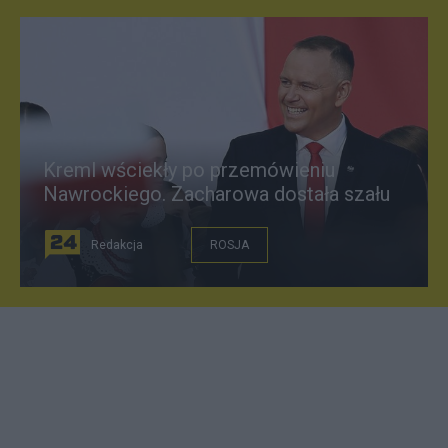
Kreml wściekły po przemówieniu
Nawrockiego. Zacharowa dostała szału
Redakcja
ROSJA