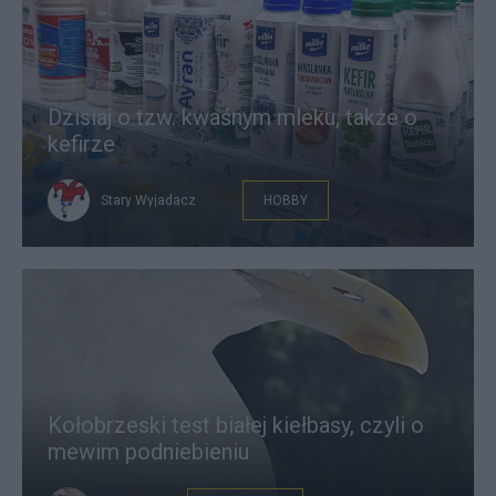
East News
Dzisiaj o tzw. kwaśnym mleku, także o
kefirze
Stary Wyjadacz
HOBBY
Kołobrzeski test białej kiełbasy, czyli o
mewim podniebieniu