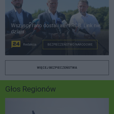
Wszyscy rano dostali alert RCB. Link nie
działa
Redakcja
BEZPIECZEŃSTWO NARODOWE
WIĘCEJ BEZPIECZEŃSTWA
Głos Regionów