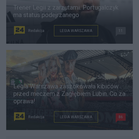
Trener Legii z zarzutami. Portugalczyk
ma status podejrzanego
Redakcja
LEGIA WARSZAWA
11
Legia Warszawa zaszokowała kibiców
przed meczem z Zagłębiem Lubin. Co za
oprawa!
Redakcja
LEGIA WARSZAWA
86