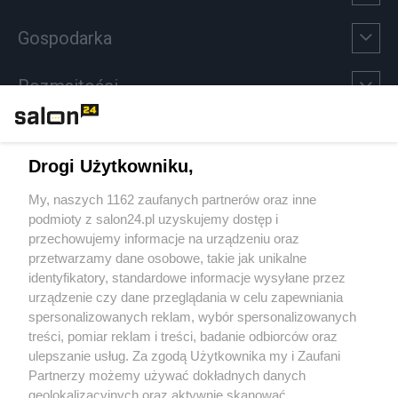
Gospodarka
Rozmaitości
Technologie
Drogi Użytkowniku,
Sport
My, naszych 1162 zaufanych partnerów oraz inne
podmioty z salon24.pl uzyskujemy dostęp i
Społeczeństwo
przechowujemy informacje na urządzeniu oraz
przetwarzamy dane osobowe, takie jak unikalne
Kultura
identyfikatory, standardowe informacje wysyłane przez
urządzenie czy dane przeglądania w celu zapewniania
spersonalizowanych reklam, wybór spersonalizowanych
treści, pomiar reklam i treści, badanie odbiorców oraz
ulepszanie usług. Za zgodą Użytkownika my i Zaufani
X
Facebook
Instagram
Youtube
Partnerzy możemy używać dokładnych danych
geolokalizacyjnych oraz aktywnie skanować