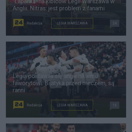
"Łapanka" na kibiców Legii Warszawa w
Anglii. Nitras: jest problem z fanami
Redakcja
LEGIA WARSZAWA
24
Legia postawiła się angielskiemu
faworytowi. Bijatyka przed meczem, są
ranni
Redakcja
LEGIA WARSZAWA
16