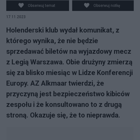
Vangelis Pavlidis (L) i Yukinari Sugawara (2L) oraz Josue
Obserwuj temat
Obserwuj notkę
(2P) z Legii Warszawa podczas meczu grupy E
17.11.2023
piłkarskiej Ligi Konferencji w Alkmaar. (mk) PAP/Piotr
Nowak
Holenderski klub wydał komunikat, z
którego wynika, że nie będzie
sprzedawać biletów na wyjazdowy mecz
z Legią Warszawa. Obie drużyny zmierzą
się za blisko miesiąc w Lidze Konferencji
Europy. AZ Alkmaar twierdzi, że
przyczyną jest bezpieczeństwo kibiców
zespołu i że konsultowano to z drugą
stroną. Okazuje się, że to nieprawda.