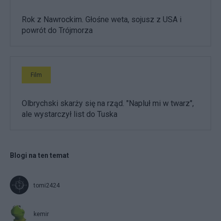
Rok z Nawrockim. Głośne weta, sojusz z USA i
powrót do Trójmorza
Film
Olbrychski skarży się na rząd. "Napluł mi w twarz",
ale wystarczył list do Tuska
Blogi na ten temat
tomi2424
kemir