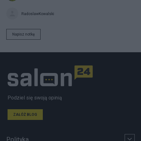
RadoslawKowalski
Napisz notkę
Podziel się swoją opinią
ZAŁÓŻ BLOG
Polityka