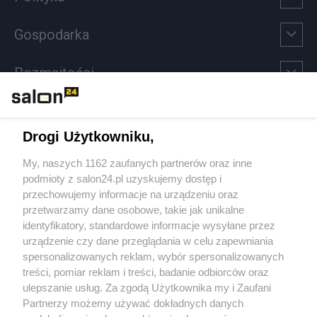
Gospodarka
Rozmaitości
Technologie
Drogi Użytkowniku,
Sport
My, naszych 1162 zaufanych partnerów oraz inne
podmioty z salon24.pl uzyskujemy dostęp i
Społeczeństwo
przechowujemy informacje na urządzeniu oraz
przetwarzamy dane osobowe, takie jak unikalne
Kultura
identyfikatory, standardowe informacje wysyłane przez
urządzenie czy dane przeglądania w celu zapewniania
spersonalizowanych reklam, wybór spersonalizowanych
treści, pomiar reklam i treści, badanie odbiorców oraz
ulepszanie usług. Za zgodą Użytkownika my i Zaufani
X
Facebook
Instagram
Youtube
Partnerzy możemy używać dokładnych danych