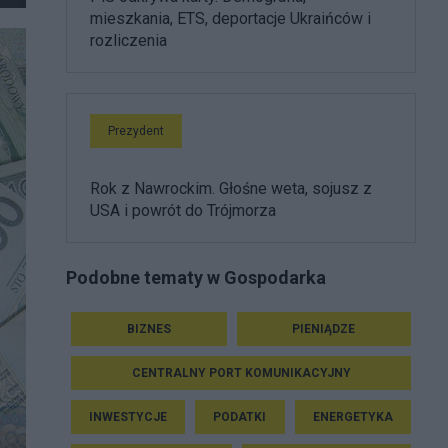
mieszkania, ETS, deportacje Ukraińców i
rozliczenia
Prezydent
Rok z Nawrockim. Głośne weta, sojusz z
USA i powrót do Trójmorza
Podobne tematy w Gospodarka
BIZNES
PIENIĄDZE
CENTRALNY PORT KOMUNIKACYJNY
INWESTYCJE
PODATKI
ENERGETYKA