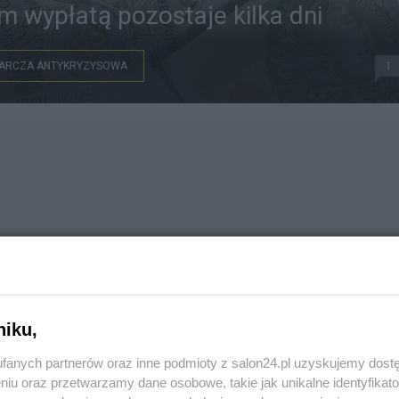
 wypłatą pozostaje kilka dni
ARCZA ANTYKRYZYSOWA
1
niku,
fanych partnerów oraz inne podmioty z salon24.pl uzyskujemy dost
niu oraz przetwarzamy dane osobowe, takie jak unikalne identyfikat