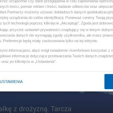
przez urządzenie czy dane przeglądania w celu zapewniania sperson
ych treści, pomiar reklam i treści, badanie odbiorców oraz ulepszan
fani Partnerzy możemy używać dokładnych danych geolokalizacyjn
tykę urządzenia do celów identyfikacji. Ponieważ cenimy Twoją pry
z tych technologii poprzez kliknięcie „Akceptuję”. Zgoda jest dobro
ikając przycisk ustawień prywatności znajdujący się w lewym dolny
etwarzania danych nie wymagają zgody użytkownika, ale masz prawo 
. Preferencje będą miały zastosowania tylko na tej witrynie.
szymi informacjami, abyś mógł świadomie i komfortowo korzystać z
gółowe informacje dotyczące przetwarzania Twoich danych znajdzi
s
oraz po kliknięciu w „Ustawienia”.
USTAWIENIA
alkę z drożyzną. Tarcza