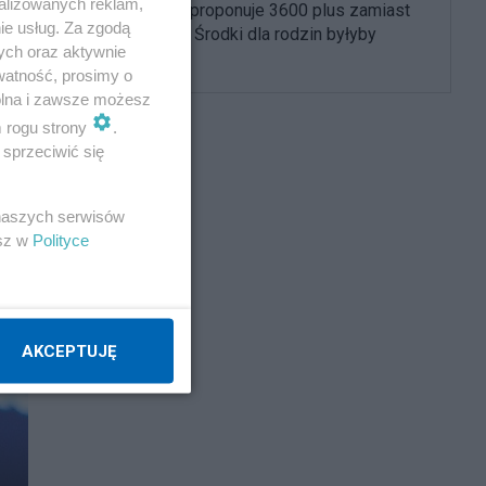
alizowanych reklam,
Morawiecki proponuje 3600 plus zamiast
ie usług. Za zgodą
800 złotych. Środki dla rodzin byłyby
ych oraz aktywnie
ogromne
watność, prosimy o
wolna i zawsze możesz
m rogu strony
.
sprzeciwić się
 naszych serwisów
esz w
Polityce
AKCEPTUJĘ