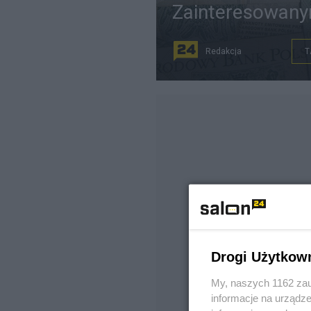
Zainteresowanym
Redakcja
T
Drogi Użytkow
My, naszych 1162 zau
informacje na urządze