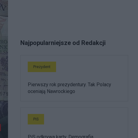
Najpopularniejsze od Redakcji
Prezydent
Pierwszy rok prezydentury. Tak Polacy
oceniają Nawrockiego
PiS
PiS odkrywa karty. Demografia,