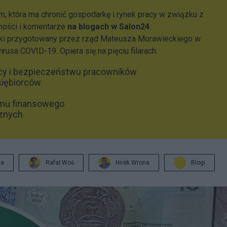
m, która ma chronić gospodarkę i rynek pracy w związku z
ości i komentarze
na blogach w Salon24
.
ki przygotowany przez rząd Mateusza Morawieckiego w
usa COVID-19. Opiera się na pięciu filarach:
acy i bezpieczeństwu pracowników
siębiorców
mu finansowego
cznych
ja
Rafał Woś
Hirek Wrona
Blogi