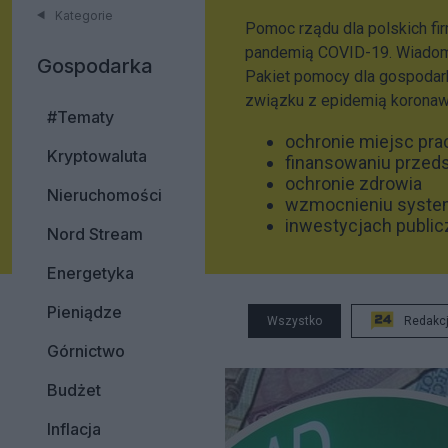
Kategorie
Pomoc rządu dla polskich fir
pandemią COVID-19. Wiadom
Gospodarka
Pakiet pomocy dla gospodar
związku z epidemią koronawir
#Tematy
ochronie miejsc pr
Kryptowaluta
finansowaniu przed
ochronie zdrowia
Nieruchomości
wzmocnieniu syste
inwestycjach publi
Nord Stream
Energetyka
Pieniądze
Wszystko
Redakc
Górnictwo
Budżet
Inflacja