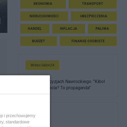
EKONOMIA
TRANSPORT
NIERUCHOMOŚCI
UBEZPIECZENIA
HANDEL
INFLACJA
PALIWA
BUDŻET
FINANSE OSOBISTE
Wideo Salon24
Burza po decyzjach Nawrockiego. "Kibol
ułaskawił kibola? To propaganda"
800 plus
ęp i przechowujemy
ory, standardowe