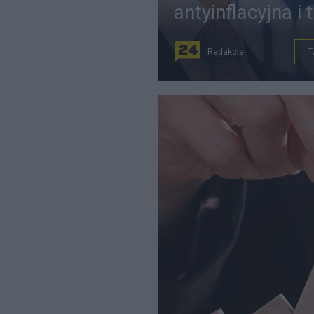
antyinflacyjna i
Redakcja
T