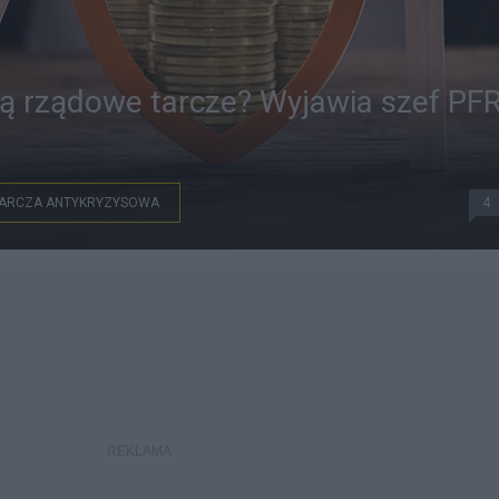
ą rządowe tarcze? Wyjawia szef PF
ARCZA ANTYKRYZYSOWA
4