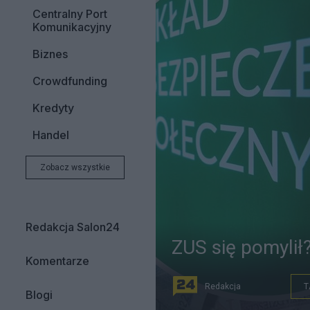
Centralny Port
Komunikacyjny
Biznes
Crowdfunding
Kredyty
Handel
Zobacz wszystkie
Redakcja Salon24
ZUS się pomylił
Komentarze
Redakcja
T
Blogi