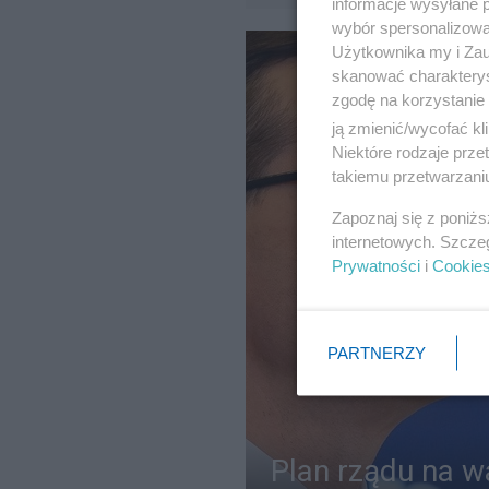
informacje wysyłane 
wybór spersonalizowan
Użytkownika my i Zau
skanować charakterys
zgodę na korzystanie 
ją zmienić/wycofać kl
Niektóre rodzaje prz
takiemu przetwarzaniu
Zapoznaj się z poniż
internetowych. Szcze
Prywatności
i
Cookie
PARTNERZY
Plan rządu na w