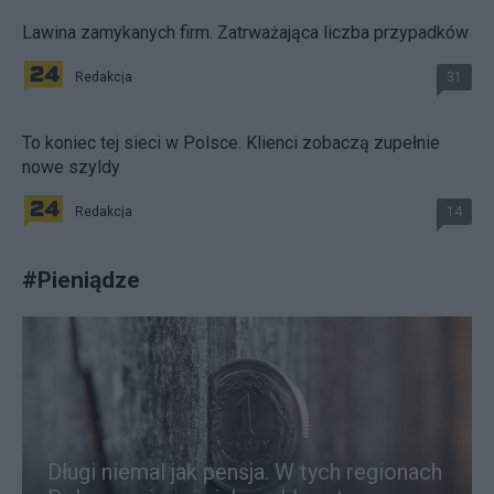
Lawina zamykanych firm. Zatrważająca liczba przypadków
Redakcja
31
To koniec tej sieci w Polsce. Klienci zobaczą zupełnie
nowe szyldy
Redakcja
14
#
Pieniądze
Długi niemal jak pensja. W tych regionach