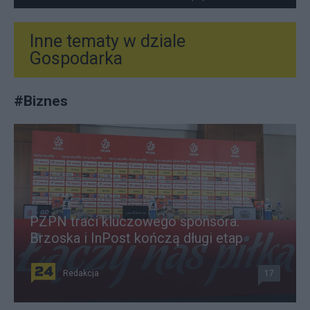
Inne tematy w dziale
Gospodarka
#
Biznes
PZPN traci kluczowego sponsora.
Brzoska i InPost kończą długi etap
Redakcja
17