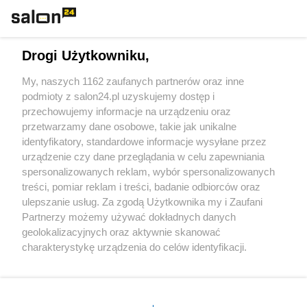
Technologie
Drogi Użytkowniku,
Sport
My, naszych 1162 zaufanych partnerów oraz inne
podmioty z salon24.pl uzyskujemy dostęp i
Społeczeństwo
przechowujemy informacje na urządzeniu oraz
przetwarzamy dane osobowe, takie jak unikalne
Kultura
identyfikatory, standardowe informacje wysyłane przez
urządzenie czy dane przeglądania w celu zapewniania
spersonalizowanych reklam, wybór spersonalizowanych
treści, pomiar reklam i treści, badanie odbiorców oraz
ulepszanie usług. Za zgodą Użytkownika my i Zaufani
X
Facebook
Instagram
Youtube
Partnerzy możemy używać dokładnych danych
geolokalizacyjnych oraz aktywnie skanować
charakterystykę urządzenia do celów identyfikacji.
Web Content Media sp. z o. o. © 2022
Ponieważ cenimy Twoją prywatność, prosimy o zgodę na
korzystanie z tych technologii poprzez kliknięcie
„Akceptuję”. Zgoda jest dobrowolna i zawsze możesz ją
Pomoc
O nas
Praca
Reklama
Kontakt