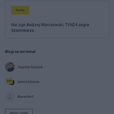
Media
Nie żyje Andrzej Morozowski. TVN24 żegna
dziennikarza
Blogi na ten temat
Zbigniew Kuźmiuk
Salon24 Biznes
AlexanderG
Napisz notkę