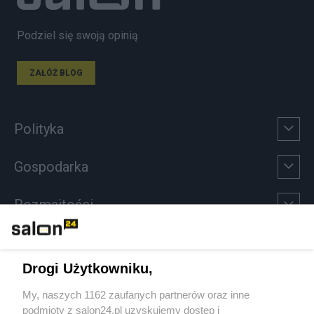
Podziel się swoją opinią
ZAŁÓŻ BLOG
Polityka
Gospodarka
Rozmaitości
Technologie
Drogi Użytkowniku,
Sport
My, naszych 1162 zaufanych partnerów oraz inne
podmioty z salon24.pl uzyskujemy dostęp i