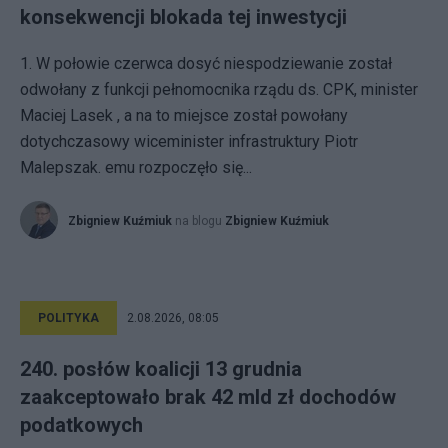
konsekwencji blokada tej inwestycji
1. W połowie czerwca dosyć niespodziewanie został
odwołany z funkcji pełnomocnika rządu ds. CPK, minister
Maciej Lasek , a na to miejsce został powołany
dotychczasowy wiceminister infrastruktury Piotr
Malepszak. emu rozpoczęło się...
Zbigniew Kuźmiuk
na blogu
Zbigniew Kuźmiuk
POLITYKA
2.08.2026, 08:05
240. posłów koalicji 13 grudnia
zaakceptowało brak 42 mld zł dochodów
podatkowych