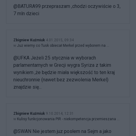
@BATURA99 przepraszam ,chodzi oczywiście o 3,
7 mln dzieci
Zbigniew Kuźmiuk
4.01.2015, 09:34
w
Już wiemy co Tusk obiecał Merkel przed wyborem na ...
@UFKA Jeżeli 25 stycznia w wyborach
parlamentarnych w Grecji wygra Syriza z takim
wynikiem ,że będzie miała większość to ten kraj
nieuchronnie (nawet bez zezwolenia Merkel)
znajdzie się...
Zbigniew Kuźmiuk
9.10.2014, 12:31
w
Kulisy funkcjonowania PIR - niekompetencja przemieszana ...
@SWAN Nie jestem juz posłem na Sejm a jako