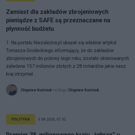
Zamiast dla zakładów zbrojeniowych
pieniądze z SAFE są przeznaczane na
płynność budżetu
1. Na portalu Niezależna.pl ukazał się właśnie artykuł
Tomasza Grodeckiego informujący, że do zakładów
zbrojeniowych do połowy tego roku, zostało skierowanych
zaledwie 157 milionów złotych z 28 miliardów jakie nasz
kraj otrzymał...
Zbigniew Kuźmiuk
na blogu
Zbigniew Kuźmiuk
POLITYKA
6.08.2026, 07:32
Premier 38. milionowego kraju „żebrze” u