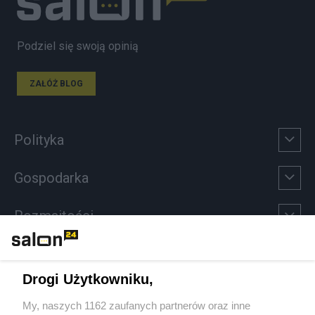
Podziel się swoją opinią
ZAŁÓŻ BLOG
Polityka
Gospodarka
Rozmaitości
Technologie
Drogi Użytkowniku,
Sport
My, naszych 1162 zaufanych partnerów oraz inne