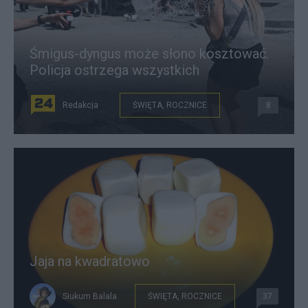
Śmigus-dyngus może słono kosztować.
Policja ostrzega wszystkich
Redakcja
ŚWIĘTA, ROCZNICE
8
Jaja na kwadratowo
Siukum Balala
ŚWIĘTA, ROCZNICE
37