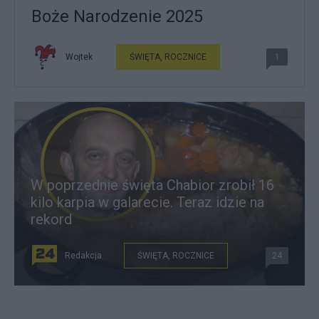
Boże Narodzenie 2025
Wojtek
ŚWIĘTA, ROCZNICE
1
W poprzednie święta Chabior zrobił 16
kilo karpia w galarecie. Teraz idzie na
rekord
Redakcja
ŚWIĘTA, ROCZNICE
24