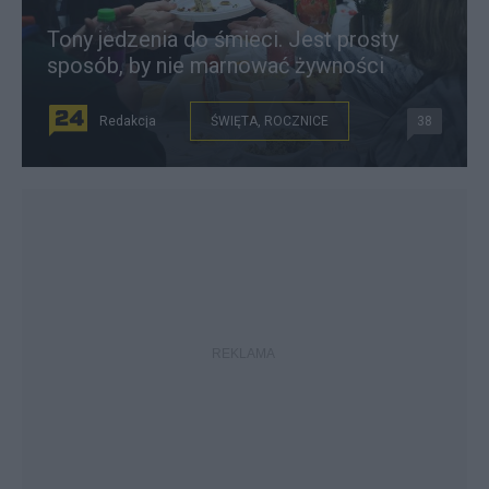
Tony jedzenia do śmieci. Jest prosty
sposób, by nie marnować żywności
Redakcja
ŚWIĘTA, ROCZNICE
38