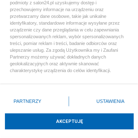
podmioty z salon24.pl uzyskujemy dostęp i
Społeczeństwo
przechowujemy informacje na urządzeniu oraz
przetwarzamy dane osobowe, takie jak unikalne
Kultura
identyfikatory, standardowe informacje wysyłane przez
urządzenie czy dane przeglądania w celu zapewniania
spersonalizowanych reklam, wybór spersonalizowanych
treści, pomiar reklam i treści, badanie odbiorców oraz
ulepszanie usług. Za zgodą Użytkownika my i Zaufani
X
Facebook
Instagram
Youtube
Partnerzy możemy używać dokładnych danych
geolokalizacyjnych oraz aktywnie skanować
charakterystykę urządzenia do celów identyfikacji.
Web Content Media sp. z o. o. © 2022
Ponieważ cenimy Twoją prywatność, prosimy o zgodę na
korzystanie z tych technologii poprzez kliknięcie
„Akceptuję”. Zgoda jest dobrowolna i zawsze możesz ją
Pomoc
O nas
Praca
Reklama
Kontakt
zmienić/wycofać klikając przycisk ustawień prywatności
PARTNERZY
USTAWIENIA
znajdujący się w lewym dolnym rogu strony
. Niektóre
rodzaje przetwarzania danych nie wymagają zgody
użytkownika, ale masz prawo sprzeciwić się takiemu
AKCEPTUJĘ
przetwarzaniu. Preferencje będą miały zastosowania tylko
Technologię dostarcza:
W3media.pl
na tej witrynie.