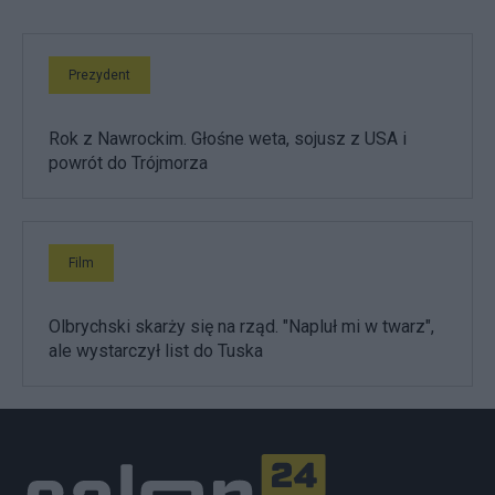
Prezydent
Rok z Nawrockim. Głośne weta, sojusz z USA i
powrót do Trójmorza
Film
Olbrychski skarży się na rząd. "Napluł mi w twarz",
ale wystarczył list do Tuska