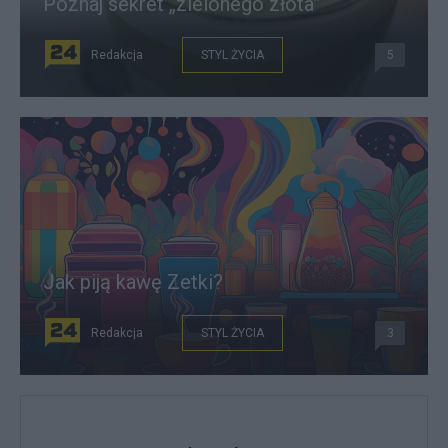
Poznaj sekret „zielonego złota”
Redakcja
STYL ŻYCIA
5
Jak piją kawę Zetki?
Redakcja
STYL ŻYCIA
3