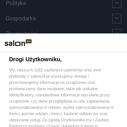
Polityka
Gospodarka
Rozmaitości
Technologie
Drogi Użytkowniku,
Sport
My, naszych 1162 zaufanych partnerów oraz inne
podmioty z salon24.pl uzyskujemy dostęp i
Społeczeństwo
przechowujemy informacje na urządzeniu oraz
przetwarzamy dane osobowe, takie jak unikalne
Kultura
identyfikatory, standardowe informacje wysyłane przez
urządzenie czy dane przeglądania w celu zapewniania
spersonalizowanych reklam, wybór spersonalizowanych
treści, pomiar reklam i treści, badanie odbiorców oraz
ulepszanie usług. Za zgodą Użytkownika my i Zaufani
X
Facebook
Instagram
Youtube
Partnerzy możemy używać dokładnych danych