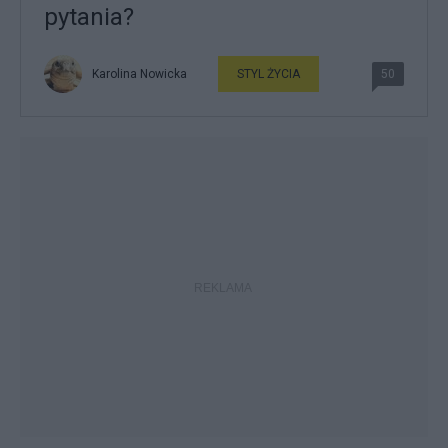
pytania?
Karolina Nowicka
STYL ŻYCIA
50