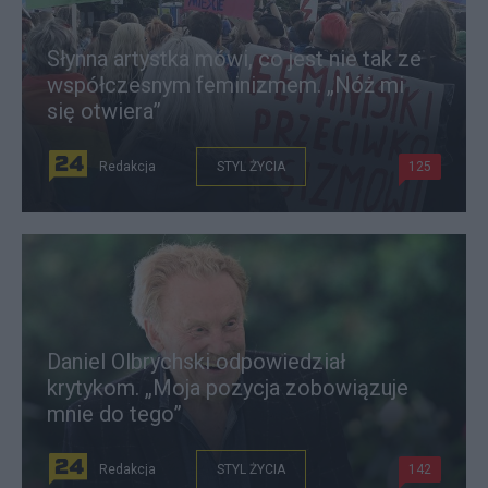
Słynna artystka mówi, co jest nie tak ze
współczesnym feminizmem. „Nóż mi
się otwiera”
Redakcja
STYL ŻYCIA
125
Daniel Olbrychski odpowiedział
krytykom. „Moja pozycja zobowiązuje
mnie do tego”
Redakcja
STYL ŻYCIA
142