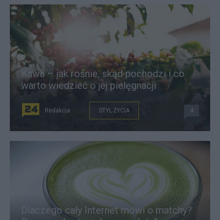
Kawa – jak rośnie, skąd pochodzi i co
warto wiedzieć o jej pielęgnacji
Redakcja
STYL ŻYCIA
4
Dlaczego cały Internet mówi o matchy?