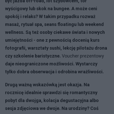
być jazda off-road, lot szybowcem, tor
wyścigowy lub skok na bungee. A może ceni
spokój i
relaks? W takim przypadku rozważ
masaż, rytuał spa, seans floatingu lub weekend
wellness. Są też osoby
ciekawe świata i nowych
umiejętności - one z pewnością docenią kurs
fotografii, warsztaty sushi, lekcję pilotażu
drona
czy szkolenie baristyczne.
Voucher prezentowy
daje nieograniczone możliwości. Wystarczy
tylko dobra
obserwacja i odrobina wrażliwości.
Drugą ważną wskazówką jest okazja. Na
rocznicę idealnie sprawdzi się romantyczny
pobyt dla dwojga, kolacja
degustacyjna albo
sesja zdjęciowa we dwoje. Na urodziny? Coś