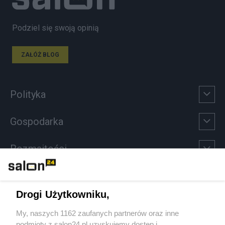
Podziel się swoją opinią
ZAŁÓŻ BLOG
Polityka
Gospodarka
Rozmaitości
Technologie
Drogi Użytkowniku,
Sport
My, naszych 1162 zaufanych partnerów oraz inne
podmioty z salon24.pl uzyskujemy dostęp i