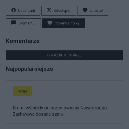
Udostępnij
Udostępnij
Lubię to!
Skomentuj
Obserwuj notkę
Komentarze
POKAŻ KOMENTARZE
Najpopularniejsze
Rosja
Kreml wściekły po przemówieniu Nawrockiego.
Zacharowa dostała szału