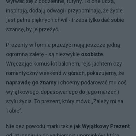
wyrwać się z codziennej rutyny. To one uczą,
inspirują, dodają odwagi i przypominają, że życie
jest pełne pięknych chwil - trzeba tylko dać sobie
szansę, by je przeżyć.
Prezenty w formie przeżyć mają jeszcze jedną
ogromną zaletę - są niezwykle
osobiste
.
Wręczając komuś lot balonem, rejs jachtem czy
romantyczny weekend w górach, pokazujemy, że
naprawdę go znamy
i chcemy podarować mu coś
wyjątkowego, dopasowanego do jego marzeń i
stylu życia. To prezent, który mówi: „Zależy mi na
Tobie”.
Nie bez powodu marki takie jak
Wyjątkowy Prezent
od lat inspirują do wybierania upominków, które