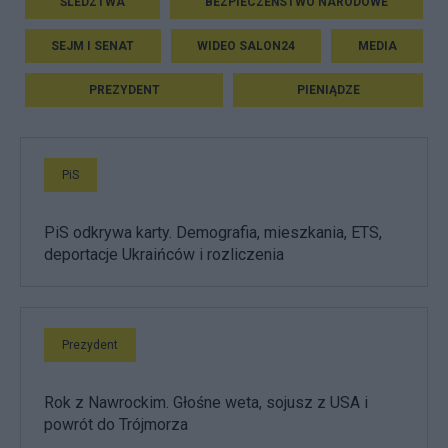
ŚLEDZTWA
BEZPIECZEŃSTWO NARODOWE
SEJM I SENAT
WIDEO SALON24
MEDIA
PREZYDENT
PIENIĄDZE
PiS
PiS odkrywa karty. Demografia, mieszkania, ETS,
deportacje Ukraińców i rozliczenia
Prezydent
Rok z Nawrockim. Głośne weta, sojusz z USA i
powrót do Trójmorza