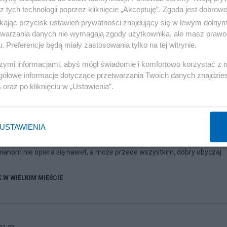
z tych technologii poprzez kliknięcie „Akceptuję”. Zgoda jest dobro
ikając przycisk ustawień prywatności znajdujący się w lewym dolny
etwarzania danych nie wymagają zgody użytkownika, ale masz prawo 
. Preferencje będą miały zastosowania tylko na tej witrynie.
szymi informacjami, abyś mógł świadomie i komfortowo korzystać z
gółowe informacje dotyczące przetwarzania Twoich danych znajdzi
s
oraz po kliknięciu w „Ustawienia”.
11:16
oir vivre czyli kapcie w opałach
USTAWIENIA
mianom nie opiera się nawet, a może przede wszystkim, dobry obyczaj.
K W WIELKIM MIEŚCIE