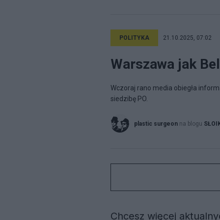
POLITYKA
21.10.2025, 07:02
Warszawa jak Bel
Wczoraj rano media obiegła informa
siedzibę PO.
plastic surgeon
na blogu
SŁOI
Chcesz więcej aktualnyc