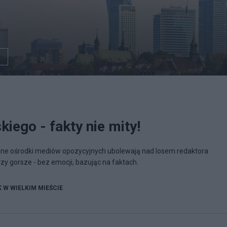
iego - fakty nie mity!
inne ośrodki mediów opozycyjnych ubolewają nad losem redaktora
zy gorsze - bez emocji, bazując na faktach.
K W WIELKIM MIEŚCIE