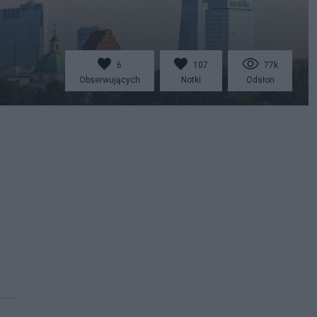
6
107
77k
Obserwujących
Notki
Odsłon