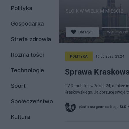
Polityka
SŁOIK W WIELKIM MIEŚCIE
Gospodarka
Obserwuj
WIADOMOŚĆ
Strefa zdrowia
Rozmaitości
POLITYKA
16.06.2026, 23:24
Technologie
Sprawa Kraskowsk
Sport
TV Republika, wPolsce24, a także 
Kraskowskiego. Ja dorzucę swoje tr
Społeczeństwo
plastic surgeon
na blogu
SŁOI
Kultura