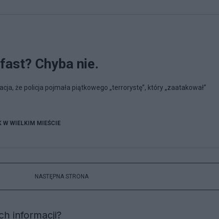
fast? Chyba nie.
cja, że policja pojmała piątkowego „terrorystę”, który „zaatakował”
K W WIELKIM MIEŚCIE
NASTĘPNA STRONA
h informacji?