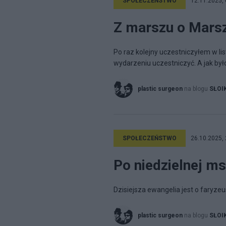
SPOŁECZEŃSTWO
12.11.2025, 
Z marszu o Mars
Po raz kolejny uczestniczyłem w l
wydarzeniu uczestniczyć. A jak był
plastic surgeon
na blogu
SŁOI
SPOŁECZEŃSTWO
26.10.2025, 
Po niedzielnej m
Dzisiejsza ewangelia jest o faryzeus
plastic surgeon
na blogu
SŁOI