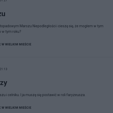
01:27
zu
istopadowym Marszu Niepodległości i cieszę się, że mogłem w tym
o w tym roku?
K W WIELKIM MIEŚCIE
21:13
szy
zu i celniku. I ja muszę się postawić w roli faryzeusza.
K W WIELKIM MIEŚCIE