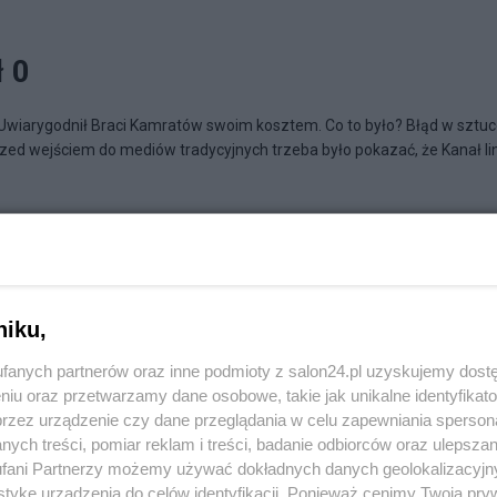
ł 0
Uwiarygodnił Braci Kamratów swoim kosztem. Co to było? Błąd w sztu
zed wejściem do mediów tradycyjnych trzeba było pokazać, że Kanał li
K W WIELKIM MIEŚCIE
niku,
fanych partnerów oraz inne podmioty z salon24.pl uzyskujemy dost
niu oraz przetwarzamy dane osobowe, takie jak unikalne identyfikat
przez urządzenie czy dane przeglądania w celu zapewniania sperson
ych treści, pomiar reklam i treści, badanie odbiorców oraz ulepszan
fani Partnerzy możemy używać dokładnych danych geolokalizacyjn
tykę urządzenia do celów identyfikacji. Ponieważ cenimy Twoją pry