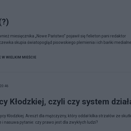
(?)
wnież miesięcznika „Nowe Państwo” pojawił się felieton pani redaktor
oczewka skupia światopogląd pisowskiego plemienia i ich bańki medialne
K W WIELKIM MIEŚCIE
20:46
cy Kłodzkiej, czyli czy system dział
cy Kłodzkiej. Areszt dla mężczyzny, który oddał kilka strzałów ze skut
i nasuwa pytanie: czy prawo jest dla zwykłych ludzi?