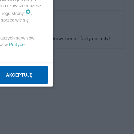
wolna i zawsze możesz
m rogu strony
.
sprzeciwić się
Polityka
 naszych serwisów
Sprawa Kraskowskiego - fakty nie mity!
esz w
Polityce
AKCEPTUJĘ