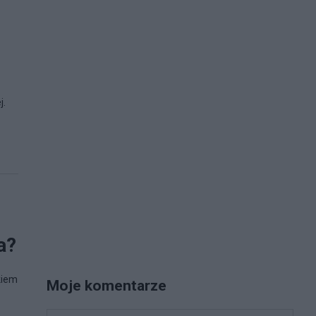
j.
a?
kiem
Moje komentarze