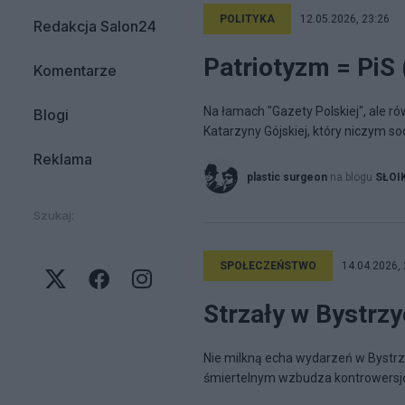
POLITYKA
12.05.2026, 23:26
Redakcja Salon24
Patriotyzm = PiS 
Komentarze
Na łamach "Gazety Polskiej", ale ró
Blogi
Katarzyny Gójskiej, który niczym s
Reklama
plastic surgeon
na blogu
SŁOI
Szukaj:
SPOŁECZEŃSTWO
14.04.2026, 
Strzały w Bystrzy
Nie milkną echa wydarzeń w Bystrzy
śmiertelnym wzbudza kontrowersje 