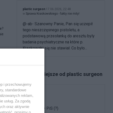
plastic surgeon
17.06.2026, 22:48
w
Sprawa Kraskowskiego - fakty nie mity!
@-ab- Szanowny Panie, Pan się uczepił
ce?
tego nieszczęsnego pistoletu, a
nie
podstawową przesłanką do aresztu byly
badania psychiatryczne na które p.
Kraskowski się nie stawiał. Co było...
Najpopularniejsze od plastic surgeon
ęp i przechowujemy
ory, standardowe
Polityka
alizowanych reklam,
ie usług. Za zgodą
ych oraz aktywnie
Patriotyzm = PiS (?)
watność, prosimy o