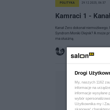
POLITYKA
29.12.2025, 06:37
Kamraci 1 - Kana
Kanał Zero dokonał niemożliwego. 
Syndrom Moniki Olejnik? A może pr
ma słuszną.
plastic surgeon
na blogu
SŁOI
Drogi Użytkow
My, naszych 1162 zau
informacje na urządze
informacje wysyłane 
wybór spersonalizowan
Użytkownika my i Zau
skanować charakterys