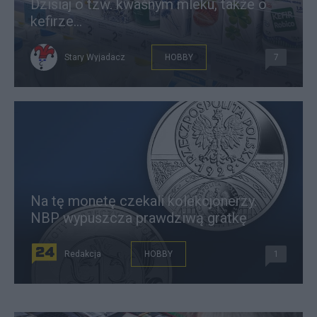
Dzisiaj o tzw. kwaśnym mleku, także o
kefirze...
Stary Wyjadacz
HOBBY
7
Na tę monetę czekali kolekcjonerzy.
NBP wypuszcza prawdziwą gratkę
Redakcja
HOBBY
1