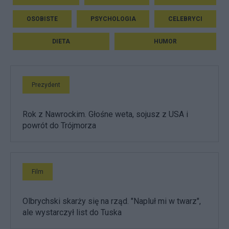
OSOBISTE
PSYCHOLOGIA
CELEBRYCI
DIETA
HUMOR
Prezydent
Rok z Nawrockim. Głośne weta, sojusz z USA i
powrót do Trójmorza
Film
Olbrychski skarży się na rząd. "Napluł mi w twarz",
ale wystarczył list do Tuska