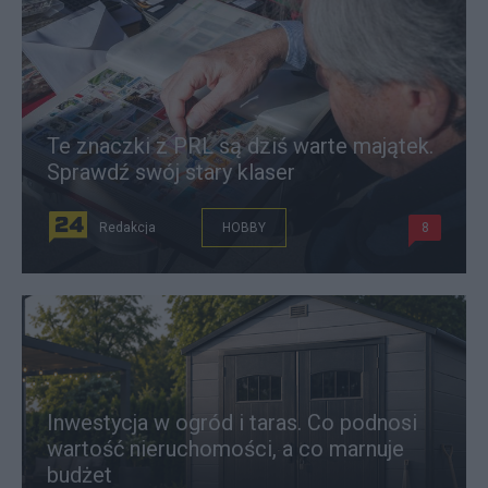
Te znaczki z PRL są dziś warte majątek.
Sprawdź swój stary klaser
Redakcja
HOBBY
8
Inwestycja w ogród i taras. Co podnosi
wartość nieruchomości, a co marnuje
budżet