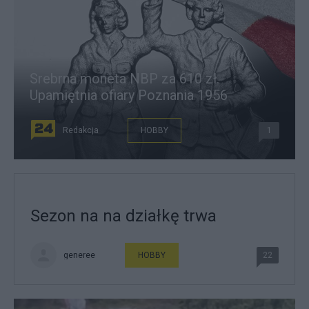
Srebrna moneta NBP za 610 zł.
Upamiętnia ofiary Poznania 1956
Redakcja
HOBBY
1
Sezon na na działkę trwa
generee
HOBBY
22