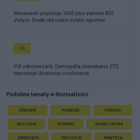
Morawiecki proponuje 3600 plus zamiast 800
złotych. Środki dla rodzin byłyby ogromne
PiS
PiS odkrywa karty. Demografia, mieszkania, ETS,
deportacje Ukraińców i rozliczenia
Podobne tematy w Rozmaitości
ZDROWIE
PODRÓŻE
POGODA
EKOLOGIA
WYPADKI
MODA I URODA
ZWIERZĘTA
OBYCZAJE
WNĘTRZA