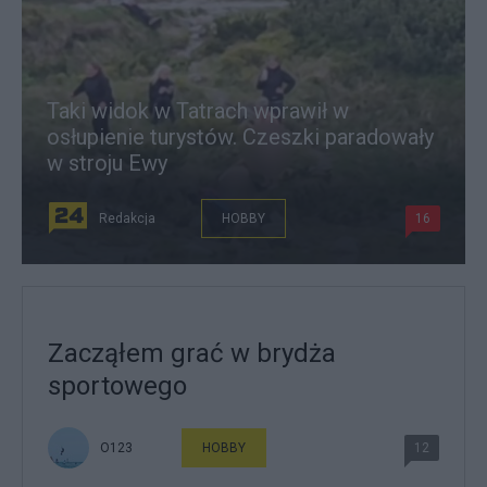
Taki widok w Tatrach wprawił w
osłupienie turystów. Czeszki paradowały
w stroju Ewy
Redakcja
HOBBY
16
Zacząłem grać w brydża
sportowego
O123
HOBBY
12