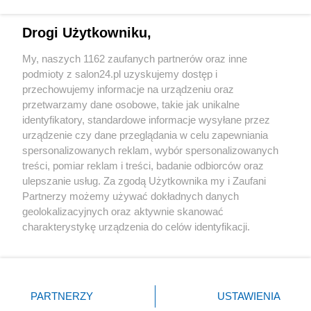
Technologie
Drogi Użytkowniku,
Sport
My, naszych 1162 zaufanych partnerów oraz inne
podmioty z salon24.pl uzyskujemy dostęp i
Społeczeństwo
przechowujemy informacje na urządzeniu oraz
przetwarzamy dane osobowe, takie jak unikalne
Kultura
identyfikatory, standardowe informacje wysyłane przez
urządzenie czy dane przeglądania w celu zapewniania
spersonalizowanych reklam, wybór spersonalizowanych
treści, pomiar reklam i treści, badanie odbiorców oraz
ulepszanie usług. Za zgodą Użytkownika my i Zaufani
X
Facebook
Instagram
Youtube
Partnerzy możemy używać dokładnych danych
geolokalizacyjnych oraz aktywnie skanować
charakterystykę urządzenia do celów identyfikacji.
Web Content Media sp. z o. o. © 2022
Ponieważ cenimy Twoją prywatność, prosimy o zgodę na
korzystanie z tych technologii poprzez kliknięcie
„Akceptuję”. Zgoda jest dobrowolna i zawsze możesz ją
Pomoc
O nas
Praca
Reklama
Kontakt
zmienić/wycofać klikając przycisk ustawień prywatności
PARTNERZY
USTAWIENIA
znajdujący się w lewym dolnym rogu strony
. Niektóre