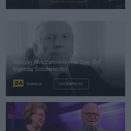
Andrzej Milczanowski nie żyje. Był
legendą Solidarności
Redakcja
SOLIDARNOŚĆ