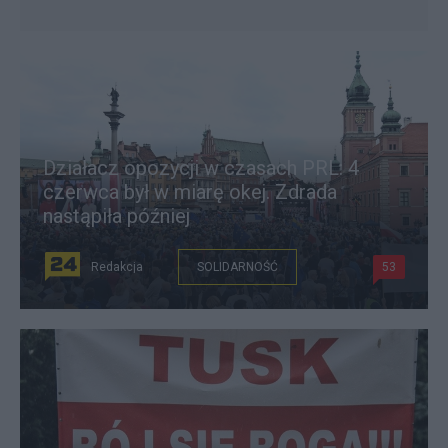
Działacz opozycji w czasach PRL: 4
czerwca był w miarę okej. Zdrada
nastąpiła później
Redakcja
SOLIDARNOŚĆ
53