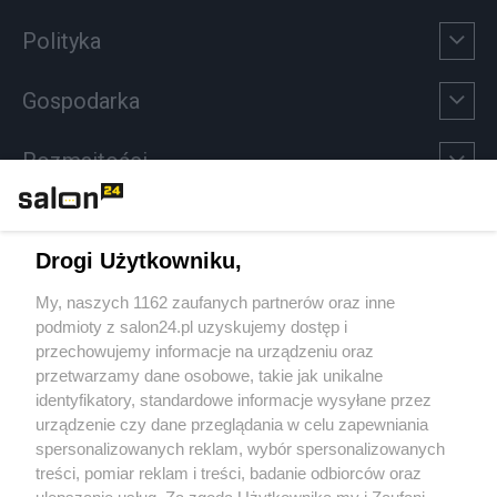
Polityka
Gospodarka
Rozmaitości
Technologie
Drogi Użytkowniku,
Sport
My, naszych 1162 zaufanych partnerów oraz inne
podmioty z salon24.pl uzyskujemy dostęp i
Społeczeństwo
przechowujemy informacje na urządzeniu oraz
przetwarzamy dane osobowe, takie jak unikalne
Kultura
identyfikatory, standardowe informacje wysyłane przez
urządzenie czy dane przeglądania w celu zapewniania
spersonalizowanych reklam, wybór spersonalizowanych
treści, pomiar reklam i treści, badanie odbiorców oraz