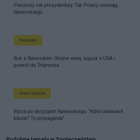
Pierwszy rok prezydentury. Tak Polacy oceniają
Nawrockiego
Prezydent
Rok z Nawrockim. Głośne weta, sojusz z USA i
powrót do Trójmorza
Wideo Salon24
Burza po decyzjach Nawrockiego. "Kibol ułaskawił
kibola? To propaganda"
Podobne tematy w Społeczeństwo