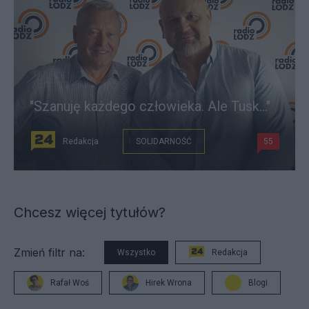
"Szanuję każdego człowieka. Ale Tusk..."
Redakcja
SOLIDARNOŚĆ
55
Chcesz więcej tytułów?
Zmień filtr na:
Wszystko
Redakcja
Rafał Woś
Hirek Wrona
Blogi