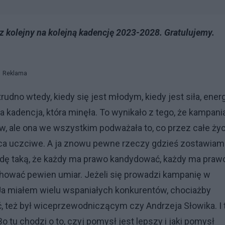
z kolejny na kolejną kadencję 2023-2028. Gratulujemy.
Reklama
trudno wtedy, kiedy się jest młodym, kiedy jest siła, ener
a kadencja, która minęła. To wynikało z tego, że kampani
, ale ona we wszystkim podważała to, co przez całe życ
 końca uczciwe. A ja znowu pewne rzeczy gdzieś zostawia
dę taką, że każdy ma prawo kandydować, każdy ma praw
hować pewien umiar. Jeżeli się prowadzi kampanię w
 Ja miałem wielu wspaniałych konkurentów, chociażby
ć, też był wiceprzewodniczącym czy Andrzeja Słowika. I 
 tu chodzi o to, czyj pomysł jest lepszy i jaki pomysł