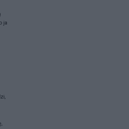
ą
o ja
zi,
,