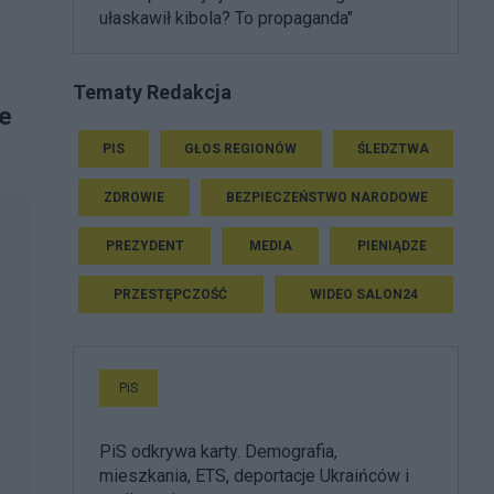
ułaskawił kibola? To propaganda"
Tematy Redakcja
ie
PIS
GŁOS REGIONÓW
ŚLEDZTWA
ZDROWIE
BEZPIECZEŃSTWO NARODOWE
PREZYDENT
MEDIA
PIENIĄDZE
PRZESTĘPCZOŚĆ
WIDEO SALON24
PiS
PiS odkrywa karty. Demografia,
mieszkania, ETS, deportacje Ukraińców i