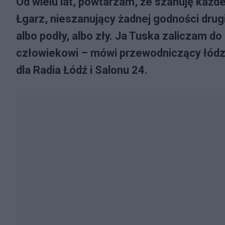
Od wielu lat, powtarzam, że szanuję każd
Łgarz, nieszanujący żadnej godności drugi
albo podły, albo zły. Ja Tuska zaliczam do
człowiekowi – mówi przewodniczący łódz
dla Radia Łódź i Salonu 24.