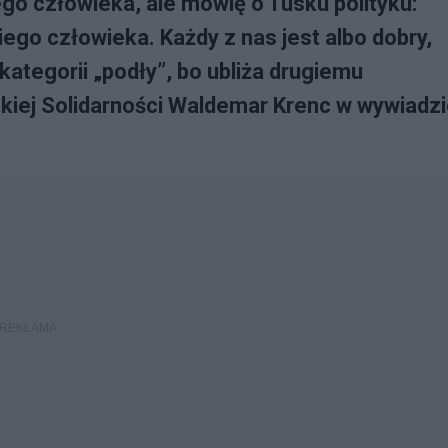
ego człowieka, ale mówię o Tusku polityku:
ego człowieka. Każdy z nas jest albo dobry,
 kategorii „podły”, bo ubliża drugiemu
kiej Solidarności Waldemar Krenc w wywiadz