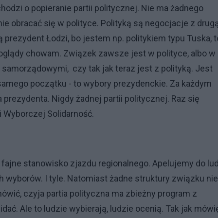
 chodzi o popieranie partii politycznej. Nie ma żadnego
nie obracać się w polityce. Polityką są negocjacje z drug
nią prezydent Łodzi, bo jestem np. politykiem typu Tuska, t
poglądy chowam. Związek zawsze jest w polityce, albo w
 samorządowymi, czy tak jak teraz jest z polityką. Jest
d samego początku - to wybory prezydenckie. Za każdym
prezydenta. Nigdy żadnej partii politycznej. Raz się
i Wyborczej Solidarność.
fajne stanowisko zjazdu regionalnego. Apelujemy do lud
wyborów. I tyle. Natomiast żadne struktury związku nie
mówić, czyja partia polityczna ma zbieżny program z
ć. Ale to ludzie wybierają, ludzie ocenią. Tak jak mówię