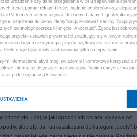
przez urządzenie czy dane przeglądania w celu zapewniania sperson
 dzisiaj to odwrócenie mamy. Ale jeżeli jest partner typu
ych treści, pomiar reklam i treści, badanie odbiorców oraz ulepszan
fani Partnerzy możemy używać dokładnych danych geolokalizacyjn
, to z takim człowiekiem walczymy na ulicy, bo to jest
tykę urządzenia do celów identyfikacji. Ponieważ cenimy Twoją pry
z tych technologii poprzez kliknięcie „Akceptuję”. Zgoda jest dobro
ikając przycisk ustawień prywatności znajdujący się w lewym dolny
zisiaj (piątek, 23 br. - red.) ma się dużo dziać w związku 
etwarzania danych nie wymagają zgody użytkownika, ale masz prawo 
 w mediach społecznościowych, że obawia się między
. Preferencje będą miały zastosowania tylko na tej witrynie.
i Kaczyńskiego i będą robili straszne burdy. Co pan w ogól
szymi informacjami, abyś mógł świadomie i komfortowo korzystać z
gółowe informacje dotyczące przetwarzania Twoich danych znajdzi
s
oraz po kliknięciu w „Ustawienia”.
Reklama
ek kompletnie niewiarygodny. Od wielu lat, powtarzam, ż
USTAWIENIA
yku. Łgarz, nieszanujący żadnej godności drugiego
ę odnosi do ludzi, w jaki sposób ich obraża, wyzywa od
 podły, albo zły. Ja Tuska zaliczam do kategorii „podły”, 
iżać, nawet jak wie, że na niego się nie głosuje. Powinie