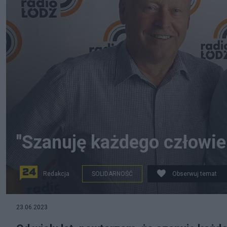
"Szanuję każdego człowiek
Redakcja
SOLIDARNOŚĆ
Obserwuj temat
fot. Salon24.pl ©
23.06.2023