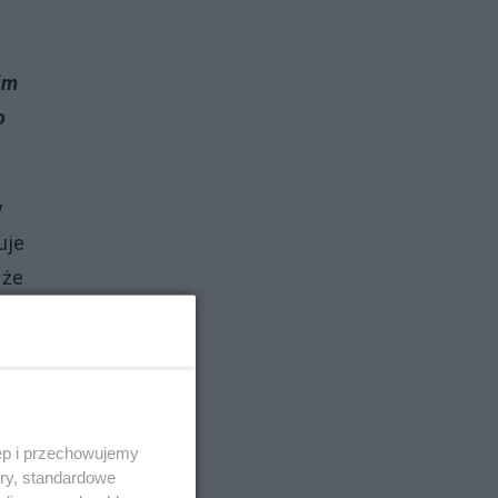
im
o
y
uje
 że
ęp i przechowujemy
ory, standardowe