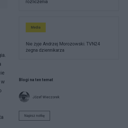
rozliczenia
Media
Nie żyje Andrzej Morozowski. TVN24
żegna dziennikarza
gia.
a
ie
Blogi na ten temat
m w
o
Józef Wieczorek
Napisz notkę
ta