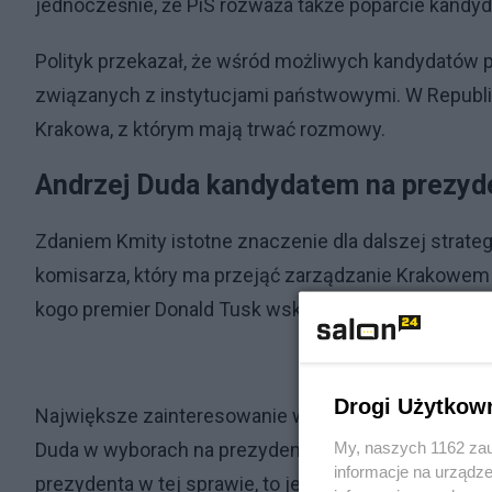
jednocześnie, że PiS rozważa także poparcie kandyd
Polityk przekazał, że wśród możliwych kandydatów 
związanych z instytucjami państwowymi. W Republi
Krakowa, z którym mają trwać rozmowy.
Andrzej Duda kandydatem na prezy
Zdaniem Kmity istotne znaczenie dla dalszej strate
komisarza, który ma przejąć zarządzanie Krakowem d
kogo premier Donald Tusk wskaże jako namiestnika 
Drogi Użytkow
Największe zainteresowanie wzbudzą jednak słowa 
My, naszych 1162 zau
Duda w wyborach na prezydenta Krakowa. Poseł PiS p
informacje na urządze
prezydenta w tej sprawie, to jego kandydatura byłaby