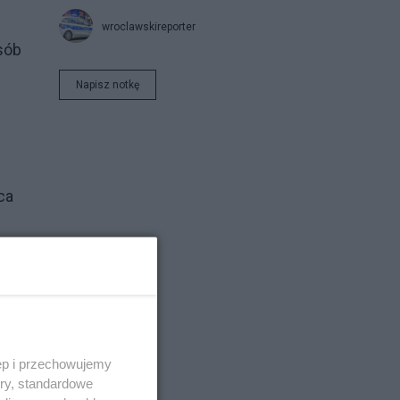
wroclawskireporter
sób
z
Napisz notkę
ca
ęp i przechowujemy
ory, standardowe
to