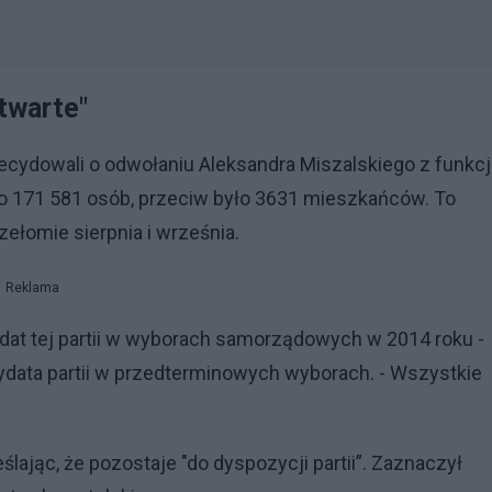
twarte"
ydowali o odwołaniu Aleksandra Miszalskiego z funkcj
o 171 581 osób, przeciw było 3631 mieszkańców. To
ełomie sierpnia i września.
Reklama
at tej partii w wyborach samorządowych w 2014 roku -
ydata partii w przedterminowych wyborach. - Wszystkie
lając, że pozostaje "do dyspozycji partii”. Zaznaczył