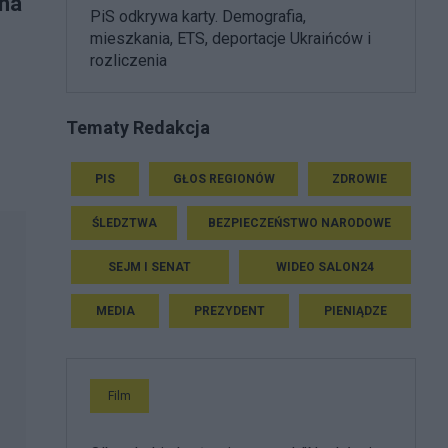
 na
PiS odkrywa karty. Demografia,
mieszkania, ETS, deportacje Ukraińców i
rozliczenia
Tematy Redakcja
PIS
GŁOS REGIONÓW
ZDROWIE
ŚLEDZTWA
BEZPIECZEŃSTWO NARODOWE
SEJM I SENAT
WIDEO SALON24
MEDIA
PREZYDENT
PIENIĄDZE
Film