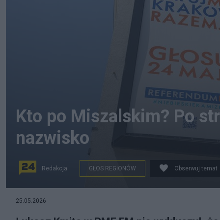
Kto po Miszalskim? Po st
nazwisko
Redakcja
GŁOS REGIONÓW
Obserwuj temat
25.05.2026