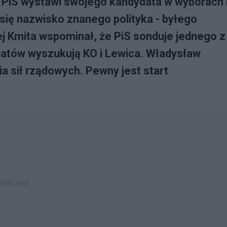
e PiS wystawi swojego kandydata w wyborach
się nazwisko znanego polityka - byłego
j Kmita wspominał, że PiS sonduje jednego z
datów wyszukują KO i Lewica. Władysław
 sił rządowych. Pewny jest start