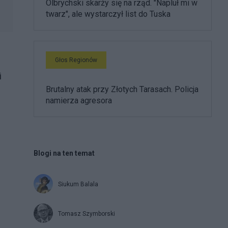
Olbrychski skarży się na rząd. "Napluł mi w
twarz", ale wystarczył list do Tuska
Głos Regionów
i
Brutalny atak przy Złotych Tarasach. Policja
namierza agresora
Blogi na ten temat
Siukum Balala
Tomasz Szymborski