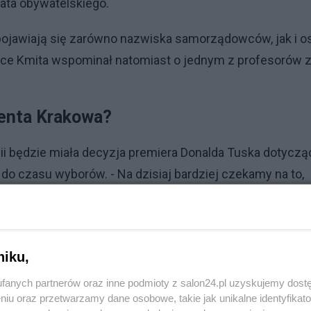
ata obywatelskiego.
pojawiają się zarówno nazwiska samorządowców, jak i o
ce Kmita wspominał natomiast o jednym z profesorów 
denta Krakowa?
gii będzie miała decyzja premiera Donalda Tuska dotyczą
o czasu wyborów. - Na dzisiaj bardziej czekamy na to,
w Krakowie - przyznał poseł PiS.
Reklama
niku,
Łukasza Kmity dotyczące potencjalnego startu Andrzej
fanych partnerów oraz inne podmioty z salon24.pl uzyskujemy dost
rzyznał, że choć nie zna publicznych deklaracji
niu oraz przetwarzamy dane osobowe, takie jak unikalne identyfikat
 "bardzo mocna”. - Gdyby taka kandydatura się pojawiła, 