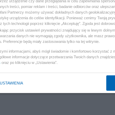
przez urządzenie czy dane przeglądania w celu zapewniania sperson
ał.
ych treści, pomiar reklam i treści, badanie odbiorców oraz ulepszan
fani Partnerzy możemy używać dokładnych danych geolokalizacyjn
tykę urządzenia do celów identyfikacji. Ponieważ cenimy Twoją pry
zej Duda zdecydował się wejść w lokalny spór polityczny
z tych technologii poprzez kliknięcie „Akceptuję”. Zgoda jest dobro
przeszłości ubiegał się już o urząd prezydenta Krakowa
ikając przycisk ustawień prywatności znajdujący się w lewym dolny
 Inni potencjalni kandydaci PiS to Małgorzata Wasserma
etwarzania danych nie wymagają zgody użytkownika, ale masz prawo 
. Preferencje będą miały zastosowania tylko na tej witrynie.
adny Michał Drewnicki.
szymi informacjami, abyś mógł świadomie i komfortowo korzystać z
gółowe informacje dotyczące przetwarzania Twoich danych znajdzi
s
oraz po kliknięciu w „Ustawienia”.
tek. Rusza referendalna lawina?
USTAWIENIA