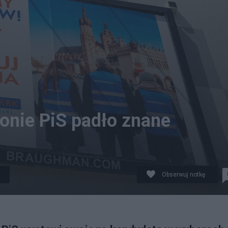
ronie PiS padło znane
Obserwuj notkę