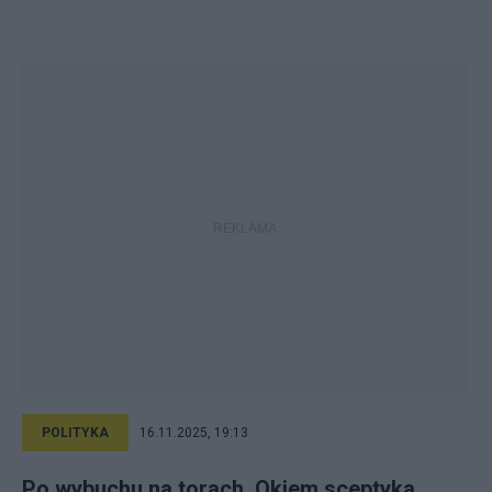
POLITYKA
16.11.2025, 19:13
Po wybuchu na torach. Okiem sceptyka.