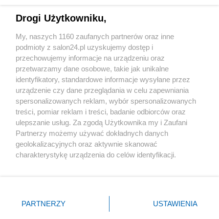
Technologie
Drogi Użytkowniku,
Sport
My, naszych 1160 zaufanych partnerów oraz inne
podmioty z salon24.pl uzyskujemy dostęp i
Społeczeństwo
przechowujemy informacje na urządzeniu oraz
przetwarzamy dane osobowe, takie jak unikalne
Kultura
identyfikatory, standardowe informacje wysyłane przez
urządzenie czy dane przeglądania w celu zapewniania
spersonalizowanych reklam, wybór spersonalizowanych
treści, pomiar reklam i treści, badanie odbiorców oraz
ulepszanie usług. Za zgodą Użytkownika my i Zaufani
X
Facebook
Instagram
Youtube
Partnerzy możemy używać dokładnych danych
geolokalizacyjnych oraz aktywnie skanować
charakterystykę urządzenia do celów identyfikacji.
Web Content Media sp. z o. o. © 2022
Ponieważ cenimy Twoją prywatność, prosimy o zgodę na
korzystanie z tych technologii poprzez kliknięcie
„Akceptuję”. Zgoda jest dobrowolna i zawsze możesz ją
Pomoc
O nas
Praca
Reklama
Kontakt
zmienić/wycofać klikając przycisk ustawień prywatności
PARTNERZY
USTAWIENIA
znajdujący się w lewym dolnym rogu strony
. Niektóre