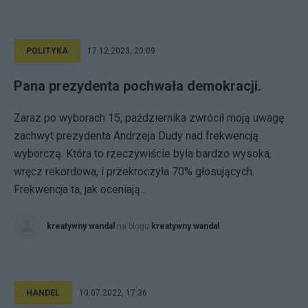
POLITYKA
17.12.2023, 20:09
Pana prezydenta pochwała demokracji.
Zaraz po wyborach 15, października zwrócił moją uwagę
zachwyt prezydenta Andrzeja Dudy nad frekwencją
wyborczą. Która to rzeczywiście była bardzo wysoka,
wręcz rekordowa, i przekroczyła 70% głosujących.
Frekwencja ta, jak oceniają...
kreatywny wandal
na blogu
kreatywny wandal
HANDEL
10.07.2022, 17:36