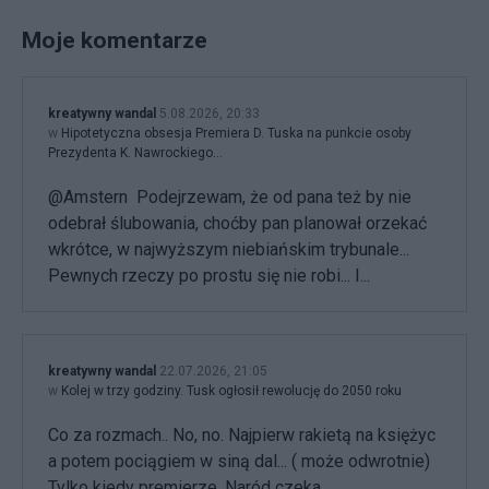
Moje komentarze
kreatywny wandal
5.08.2026, 20:33
w
Hipotetyczna obsesja Premiera D. Tuska na punkcie osoby
Prezydenta K. Nawrockiego...
@Amstern Podejrzewam, że od pana też by nie
odebrał ślubowania, choćby pan planował orzekać
wkrótce, w najwyższym niebiańskim trybunale...
Pewnych rzeczy po prostu się nie robi... I...
kreatywny wandal
22.07.2026, 21:05
w
Kolej w trzy godziny. Tusk ogłosił rewolucję do 2050 roku
Co za rozmach.. No, no. Najpierw rakietą na księżyc
a potem pociągiem w siną dal... ( może odwrotnie)
Tylko kiedy premierze. Naród czeka