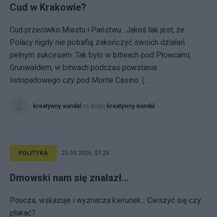
Cud w Krakowie?
Cud przeciwko Miastu i Państwu.. Jakoś tak jest, że
Polacy nigdy nie potrafią zakończyć swoich działań
pełnym sukcesem. Tak było w bitwach pod Płowcami,
Grunwaldem, w bitwach podczas powstania
listopadowego czy pod Monte Casino. (...
kreatywny wandal
na blogu
kreatywny wandal
POLITYKA
25.03.2026, 07:25
Dmowski nam się znalazł…
Poucza, wskazuje i wyznacza kierunek... Cieszyć się czy
płakać?