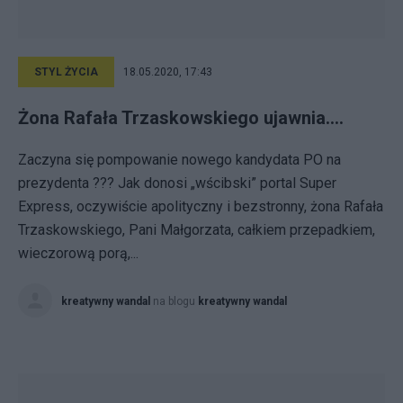
STYL ŻYCIA
18.05.2020, 17:43
Żona Rafała Trzaskowskiego ujawnia....
Zaczyna się pompowanie nowego kandydata PO na
prezydenta ??? Jak donosi „wścibski” portal Super
Express, oczywiście apolityczny i bezstronny, żona Rafała
Trzaskowskiego, Pani Małgorzata, całkiem przepadkiem,
wieczorową porą,...
kreatywny wandal
na blogu
kreatywny wandal