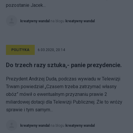
pozostanie Jacek...
kreatywny wandal
na blogu
kreatywny wandal
POLITYKA
6.03.2020, 20:14
Do trzech razy sztuka,- panie prezydencie.
Prezydent Andrzej Duda, podczas wywiadu w Telewizji
Trwam powiedział „Czasem trzeba zatrzymać własny
obóz” mówił o ewentualnym przyznaniu prawie 2
miliardowej dotacji dla Telewizji Publicznej. Źle to wróży
sprawie i tym samym...
kreatywny wandal
na blogu
kreatywny wandal