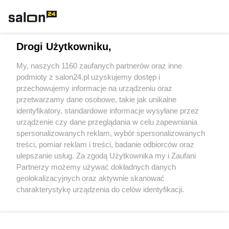
Rozmaitości
Technologie
Drogi Użytkowniku,
Sport
My, naszych 1160 zaufanych partnerów oraz inne
podmioty z salon24.pl uzyskujemy dostęp i
Społeczeństwo
przechowujemy informacje na urządzeniu oraz
przetwarzamy dane osobowe, takie jak unikalne
Kultura
identyfikatory, standardowe informacje wysyłane przez
urządzenie czy dane przeglądania w celu zapewniania
spersonalizowanych reklam, wybór spersonalizowanych
treści, pomiar reklam i treści, badanie odbiorców oraz
ulepszanie usług. Za zgodą Użytkownika my i Zaufani
X
Facebook
Instagram
Youtube
Partnerzy możemy używać dokładnych danych
geolokalizacyjnych oraz aktywnie skanować
charakterystykę urządzenia do celów identyfikacji.
Web Content Media sp. z o. o. © 2022
Ponieważ cenimy Twoją prywatność, prosimy o zgodę na
korzystanie z tych technologii poprzez kliknięcie
„Akceptuję”. Zgoda jest dobrowolna i zawsze możesz ją
Pomoc
O nas
Praca
Reklama
Kontakt