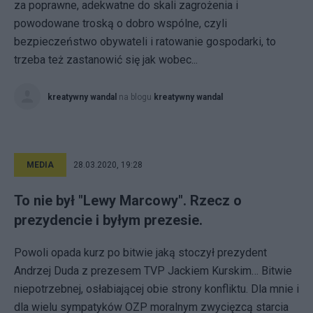
za poprawne, adekwatne do skali zagrożenia i
powodowane troską o dobro wspólne, czyli
bezpieczeństwo obywateli i ratowanie gospodarki, to
trzeba też zastanowić się jak wobec...
kreatywny wandal
na blogu
kreatywny wandal
MEDIA
28.03.2020, 19:28
To nie był "Lewy Marcowy". Rzecz o
prezydencie i byłym prezesie.
Powoli opada kurz po bitwie jaką stoczył prezydent
Andrzej Duda z prezesem TVP Jackiem Kurskim… Bitwie
niepotrzebnej, osłabiającej obie strony konfliktu. Dla mnie i
dla wielu sympatyków OZP moralnym zwycięzcą starcia