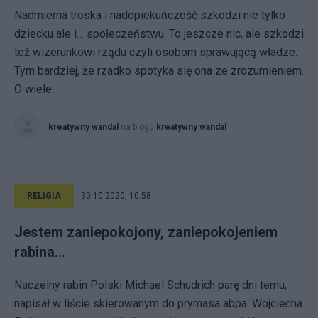
Nadmierna troska i nadopiekuńczość szkodzi nie tylko
dziecku ale i… społeczeństwu. To jeszcze nic, ale szkodzi
też wizerunkowi rządu czyli osobom sprawującą władze.
Tym bardziej, że rzadko spotyka się ona ze zrozumieniem.
O wiele...
kreatywny wandal
na blogu
kreatywny wandal
RELIGIA
30.10.2020, 10:58
Jestem zaniepokojony, zaniepokojeniem
rabina…
Naczelny rabin Polski Michael Schudrich parę dni temu,
napisał w liście skierowanym do prymasa abpa. Wojciecha