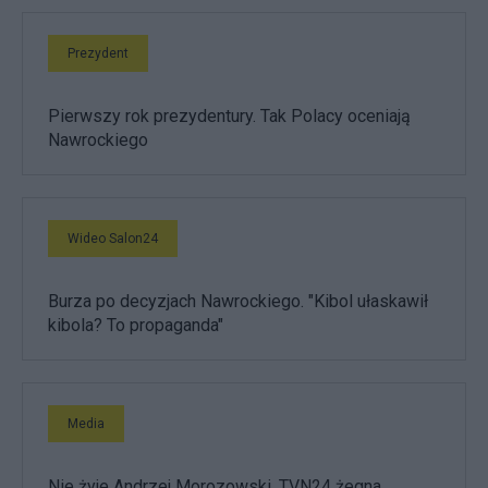
Prezydent
Pierwszy rok prezydentury. Tak Polacy oceniają
Nawrockiego
Wideo Salon24
Burza po decyzjach Nawrockiego. "Kibol ułaskawił
kibola? To propaganda"
Media
Nie żyje Andrzej Morozowski. TVN24 żegna