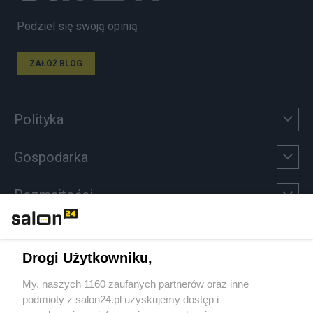
Podziel się swoją opinią
ZAŁÓŻ BLOG
Polityka
Gospodarka
Rozmaitości
Technologie
Drogi Użytkowniku,
Sport
My, naszych 1160 zaufanych partnerów oraz inne
podmioty z salon24.pl uzyskujemy dostęp i
Społeczeństwo