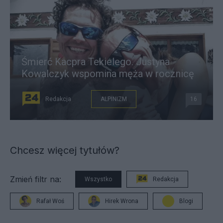
Śmierć Kacpra Tekielego. Justyna
Kowalczyk wspomina męża w rocznicę
Redakcja
ALPINIZM
16
Chcesz więcej tytułów?
Zmień filtr na:
Wszystko
Redakcja
Rafał Woś
Hirek Wrona
Blogi