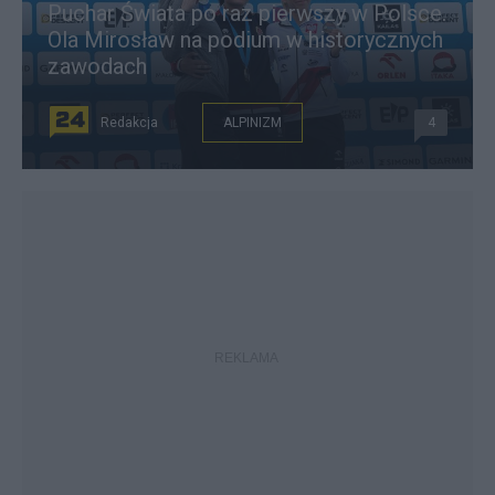
Puchar Świata po raz pierwszy w Polsce.
Ola Mirosław na podium w historycznych
zawodach
Redakcja
ALPINIZM
4