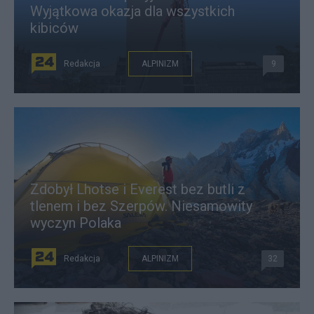
Wyjątkowa okazja dla wszystkich
kibiców
Redakcja
ALPINIZM
9
Zdobył Lhotse i Everest bez butli z
tlenem i bez Szerpów. Niesamowity
wyczyn Polaka
Redakcja
ALPINIZM
32