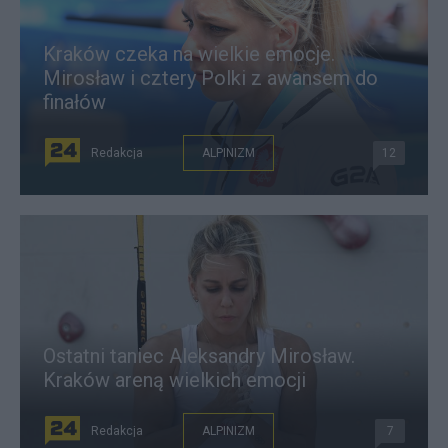
Kraków czeka na wielkie emocje.
Mirosław i cztery Polki z awansem do
finałów
Redakcja
ALPINIZM
12
Ostatni taniec Aleksandry Mirosław.
Kraków areną wielkich emocji
Redakcja
ALPINIZM
7