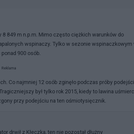
y 8 849 m n.p.m. Mimo często ciężkich warunków do
z zapalonych wspinaczy. Tylko w sezonie wspinaczkowym
ć ponad 900 osób.
Reklama
ych. Co najmniej 12 osób zginęło podczas próby podejści
agiczniejszy był tylko rok 2015, kiedy to lawina uśmierc
zgony przy podejściu na ten ośmiotysięcznik.
tor drwił z Kłeczka, ten nie pozostał dłużny