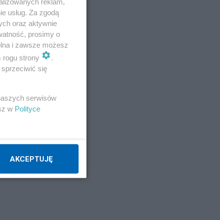
alizowanych reklam,
ie usług. Za zgodą
ych oraz aktywnie
watność, prosimy o
wolna i zawsze możesz
m rogu strony
.
sprzeciwić się
 naszych serwisów
esz w
Polityce
AKCEPTUJĘ