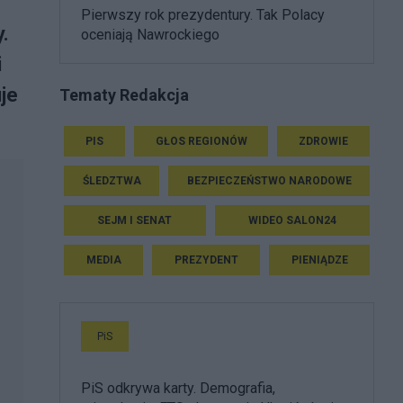
Pierwszy rok prezydentury. Tak Polacy
.
oceniają Nawrockiego
i
je
Tematy Redakcja
PIS
GŁOS REGIONÓW
ZDROWIE
ŚLEDZTWA
BEZPIECZEŃSTWO NARODOWE
SEJM I SENAT
WIDEO SALON24
MEDIA
PREZYDENT
PIENIĄDZE
PiS
PiS odkrywa karty. Demografia,