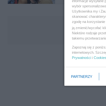
informacje wysyłane 
wybór spersonalizowan
Użytkownika my i Zau
skanować charakterys
zgodę na korzystanie 
ją zmienić/wycofać kl
Niektóre rodzaje prz
takiemu przetwarzaniu
Zapoznaj się z poniż
internetowych. Szcze
Prywatności
i
Cookie
PARTNERZY