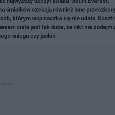
ać najwyższy szczyt świata Mount Everest.
na śmiałków czekają również inne przeszkody
sób, którym wspinaczka się nie udała. Koszt 
niem ciała jest tak duże, że nikt nie podejmu
ego śniegu czy jaskiń.