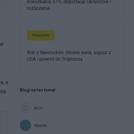
mieszkania, ETS, deportacje Ukraińców i
rozliczenia
Prezydent
 w
Rok z Nawrockim. Głośne weta, sojusz z
USA i powrót do Trójmorza
a, a
Blogi na ten temat
iła
BICO
Alpejski