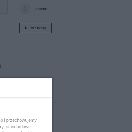
generee
Napisz notkę
i
ęp i przechowujemy
ory, standardowe