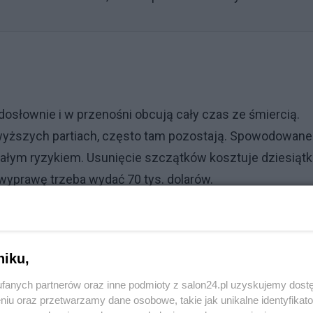
dosłownie i w przenośni obcują cały czas ze śmiercią.
najwyższych partiach, często tam pozostają. Spowodowane
małym ryzykiem. Usunięcie szczątków kosztuje dziesiątk
 wyprawę trzeba wydać 70 tys. dolarów.
Reklama
niku,
fanych partnerów oraz inne podmioty z salon24.pl uzyskujemy dost
ycia. Schodził z areny przy wrzasku wyzwisk
niu oraz przetwarzamy dane osobowe, takie jak unikalne identyfikat