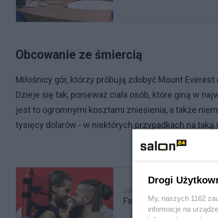
Obcowanie ze śmiercią
Miłośnicy gór, którzy próbują zdobyć Mount Everest 
Dzieje się tak, ponieważ ciała osób, które giną w 
jest to ogromnymi kosztami zniesienia, a także nie
tysięcy dolarów - w niektórych przypadkach na taką
Drogi Użytkow
Zobacz także
My, naszych 1162 zau
Fabijański zagrał rolę ż
informacje na urządze