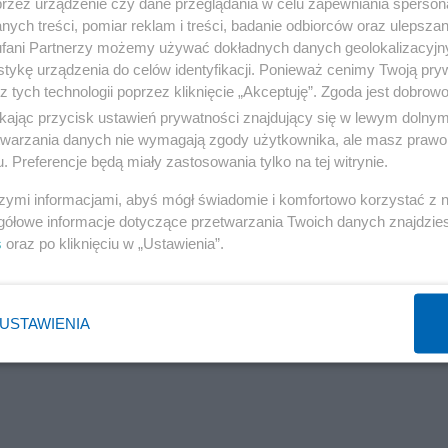
przez urządzenie czy dane przeglądania w celu zapewniania sperson
ych treści, pomiar reklam i treści, badanie odbiorców oraz ulepszan
fani Partnerzy możemy używać dokładnych danych geolokalizacyjn
tykę urządzenia do celów identyfikacji. Ponieważ cenimy Twoją pry
z tych technologii poprzez kliknięcie „Akceptuję”. Zgoda jest dobro
ikając przycisk ustawień prywatności znajdujący się w lewym dolny
etwarzania danych nie wymagają zgody użytkownika, ale masz prawo 
. Preferencje będą miały zastosowania tylko na tej witrynie.
szymi informacjami, abyś mógł świadomie i komfortowo korzystać z
gółowe informacje dotyczące przetwarzania Twoich danych znajdzi
s
oraz po kliknięciu w „Ustawienia”.
USTAWIENIA