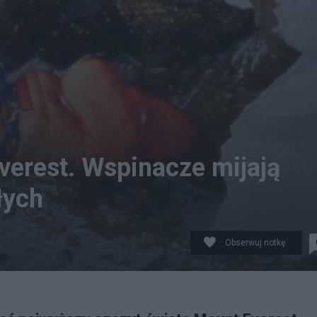
verest. Wspinacze mijają
łych
Obserwuj notkę
 X/@HudALMojel