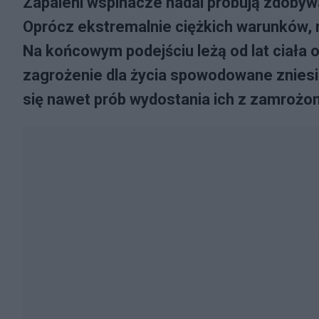
Zapaleni wspinacze nadal próbują zdobyw
Oprócz ekstremalnie ciężkich warunków, 
Na końcowym podejściu leżą od lat ciała o
zagrożenie dla życia spowodowane zniesie
się nawet prób wydostania ich z zamrożon