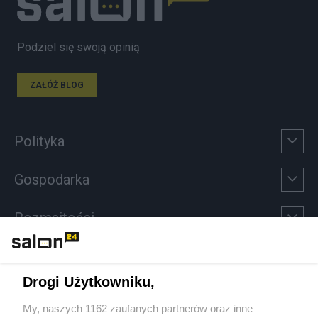
Podziel się swoją opinią
ZAŁÓŻ BLOG
Polityka
Gospodarka
Rozmaitości
Technologie
Drogi Użytkowniku,
Sport
My, naszych 1162 zaufanych partnerów oraz inne