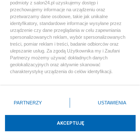
podmioty z salon24.pl uzyskujemy dostęp i
Społeczeństwo
przechowujemy informacje na urządzeniu oraz
przetwarzamy dane osobowe, takie jak unikalne
Kultura
identyfikatory, standardowe informacje wysyłane przez
urządzenie czy dane przeglądania w celu zapewniania
spersonalizowanych reklam, wybór spersonalizowanych
treści, pomiar reklam i treści, badanie odbiorców oraz
ulepszanie usług. Za zgodą Użytkownika my i Zaufani
X
Facebook
Instagram
Youtube
Partnerzy możemy używać dokładnych danych
geolokalizacyjnych oraz aktywnie skanować
charakterystykę urządzenia do celów identyfikacji.
Web Content Media sp. z o. o. © 2022
Ponieważ cenimy Twoją prywatność, prosimy o zgodę na
korzystanie z tych technologii poprzez kliknięcie
„Akceptuję”. Zgoda jest dobrowolna i zawsze możesz ją
Pomoc
O nas
Praca
Reklama
Kontakt
zmienić/wycofać klikając przycisk ustawień prywatności
PARTNERZY
USTAWIENIA
znajdujący się w lewym dolnym rogu strony
. Niektóre
rodzaje przetwarzania danych nie wymagają zgody
użytkownika, ale masz prawo sprzeciwić się takiemu
AKCEPTUJĘ
przetwarzaniu. Preferencje będą miały zastosowania tylko
Technologię dostarcza:
W3media.pl
na tej witrynie.