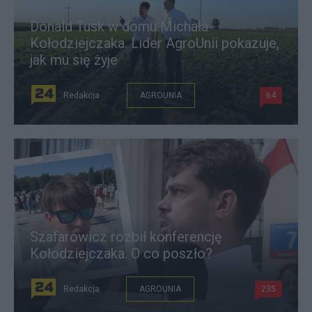
Donald Tusk w domu Michała
Kołodziejczaka. Lider AgroUnii pokazuje,
jak mu się żyje
Redakcja
AGROUNIA
64
Szafarowicz rozbił konferencję
Kołodziejczaka. O co poszło?
Redakcja
AGROUNIA
235