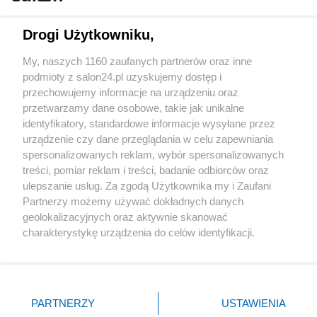
Technologie
Drogi Użytkowniku,
Sport
My, naszych 1160 zaufanych partnerów oraz inne
podmioty z salon24.pl uzyskujemy dostęp i
Społeczeństwo
przechowujemy informacje na urządzeniu oraz
przetwarzamy dane osobowe, takie jak unikalne
Kultura
identyfikatory, standardowe informacje wysyłane przez
urządzenie czy dane przeglądania w celu zapewniania
spersonalizowanych reklam, wybór spersonalizowanych
treści, pomiar reklam i treści, badanie odbiorców oraz
ulepszanie usług. Za zgodą Użytkownika my i Zaufani
X
Facebook
Instagram
Youtube
Partnerzy możemy używać dokładnych danych
geolokalizacyjnych oraz aktywnie skanować
charakterystykę urządzenia do celów identyfikacji.
Web Content Media sp. z o. o. © 2022
Ponieważ cenimy Twoją prywatność, prosimy o zgodę na
korzystanie z tych technologii poprzez kliknięcie
„Akceptuję”. Zgoda jest dobrowolna i zawsze możesz ją
Pomoc
O nas
Praca
Reklama
Kontakt
zmienić/wycofać klikając przycisk ustawień prywatności
PARTNERZY
USTAWIENIA
znajdujący się w lewym dolnym rogu strony
. Niektóre