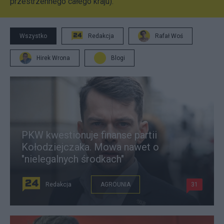
przestrzennego całego kraju).
Wszystko
Redakcja
Rafał Woś
Hirek Wrona
Blogi
PKW kwestionuje finanse partii
Kołodziejczaka. Mowa nawet o
"nielegalnych środkach"
Redakcja
AGROUNIA
31