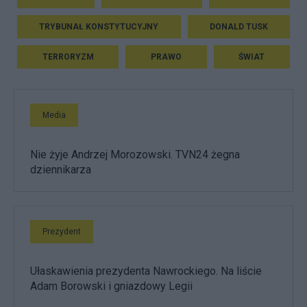
TRYBUNAŁ KONSTYTUCYJNY
DONALD TUSK
TERRORYZM
PRAWO
ŚWIAT
Media
Nie żyje Andrzej Morozowski. TVN24 żegna
dziennikarza
Prezydent
Ułaskawienia prezydenta Nawrockiego. Na liście
Adam Borowski i gniazdowy Legii