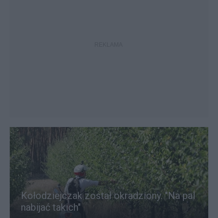
Kołodziejczak został okradziony. "Na pal
nabijać takich"