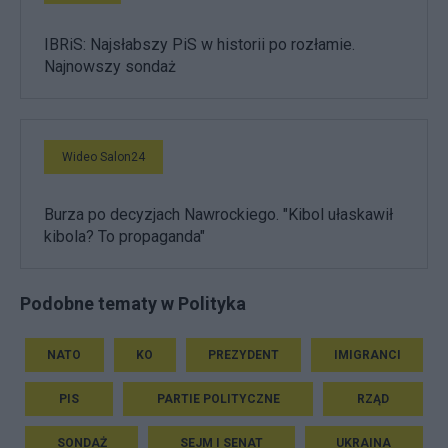
IBRiS: Najsłabszy PiS w historii po rozłamie.
Najnowszy sondaż
Wideo Salon24
Burza po decyzjach Nawrockiego. "Kibol ułaskawił
kibola? To propaganda"
Podobne tematy w Polityka
NATO
KO
PREZYDENT
IMIGRANCI
PIS
PARTIE POLITYCZNE
RZĄD
SONDAŻ
SEJM I SENAT
UKRAINA