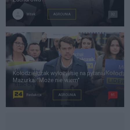
Witek
AGROUNIA
32
Kołodziejczak wyłożył się na pytaniu
Mazurka. "Może nie wiem"
Redakcja
AGROUNIA
91