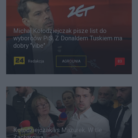
Michał Kołodziejczak pisze list do
wyborców PiS. Z Donaldem Tuskiem ma
dobry "vibe"
Redakcja
AGROUNIA
83
Kołodziejczak vs Mazurek. W tle
Zacharowa