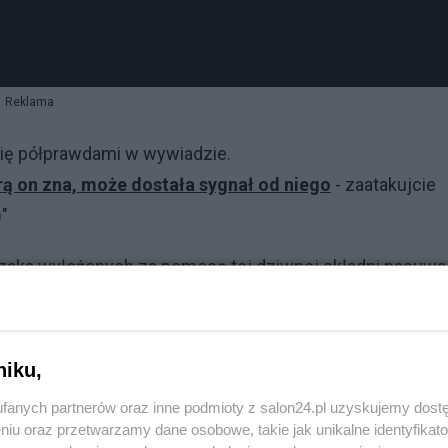
Reklama
 się półprawdami w wywiadzie.
ą on zna, może dostała sygnał od niego
- zaatakujcie
)"
czaka wyłożonych za pomocą tej dziwnej składni nasuwa
 (dyrektorowi departamentu informacji i prasy) MSZ RF
Kołodziejczaka i wypowiedzcie się na jego temat"
niku,
fanych partnerów oraz inne podmioty z salon24.pl uzyskujemy dost
niu oraz przetwarzamy dane osobowe, takie jak unikalne identyfikat
anu, ale nie dostrzegłem ostatnio żadnych wypowiedzi