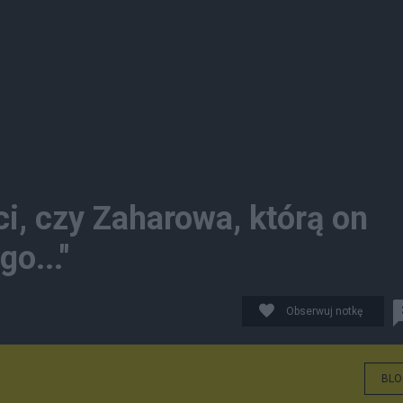
i, czy Zaharowa, którą on
o..."
Obserwuj notkę
BLO