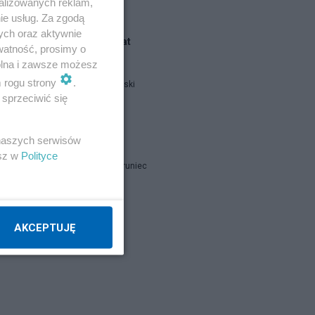
alizowanych reklam,
ie usług. Za zgodą
ych oraz aktywnie
Blogi na ten temat
watność, prosimy o
wolna i zawsze możesz
m rogu strony
.
Marcin Dobski
sprzeciwić się
%B2
echo24
 naszych serwisów
%D
esz w
Polityce
Brygida Naruniec
Napisz notkę
AKCEPTUJĘ
: