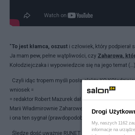
"
To jest kłamca, oszust
i człowiek, który podpierał
Ja mam
pew
, pełne wątpliwości, czy
Zaharowa, któr
Kołodziejczaka i wypowiedzcie się na jego temat (...
Czyli idąc tropem myśli posła-elekta KO KOłodziej
wniosek =
= redaktor Robert Mazurek dał rzeczniczce prasowej
Marii Władimirownie Zaharowej sygnał
"zaatakujcie 
Drogi Użytkow
i ona ten sygnał (prawdopodobnie) otrzymała.
My, naszych 1162 zau
informacje na urządze
Śledzę dość uważnie RUNET i wiadomości z kacapst