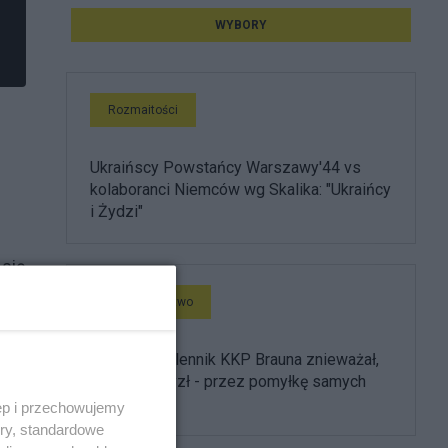
WYBORY
Rozmaitości
Ukraińscy Powstańcy Warszawy'44 vs
kolaboranci Niemców wg Skalika: "Ukraińcy
i Żydzi"
 się
Społeczeństwo
Kolejny zwolennik KKP Brauna znieważał,
pobił i pogryzł - przez pomyłkę samych
Polaków
ęp i przechowujemy
ory, standardowe