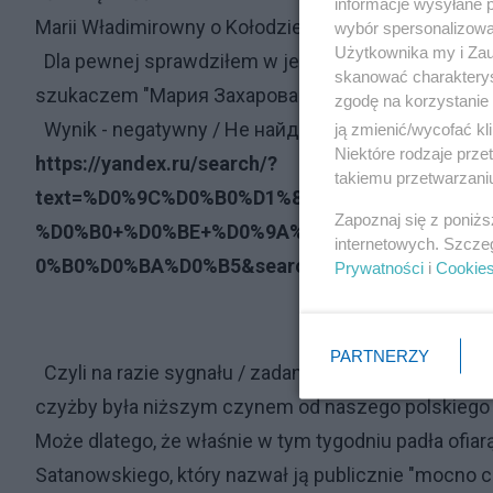
informacje wysyłane 
Marii Władimirowny o Kołodziejczaku.
wybór spersonalizowan
Użytkownika my i Zau
Dla pewnej sprawdziłem w jej rodzimym języku i od
skanować charakterys
szukaczem "Мария Захарова о Колодзиейчаке"
zgodę na korzystanie 
Wynik - negatywny / Не найдено: колодзиейчаке
ją zmienić/wycofać kl
Niektóre rodzaje prz
https://yandex.ru/search/?
takiemu przetwarzaniu
text=%D0%9C%D0%B0%D1%80%D0%B8%D1%8F+
Zapoznaj się z poniż
%D0%B0+%D0%BE+%D0%9A%D0%BE%D0%BB%D0
internetowych. Szcze
0%B0%D0%BA%D0%B5&search_source=dzen_desk
Prywatności
i
Cookie
PARTNERZY
Czyli na razie sygnału / zadania od redaktora Robe
czyżby była niższym czynem od naszego polskiego 
Może dlatego, że właśnie w tym tygodniu padła ofi
Satanowskiego, który nazwał ją publicznie "mocno c