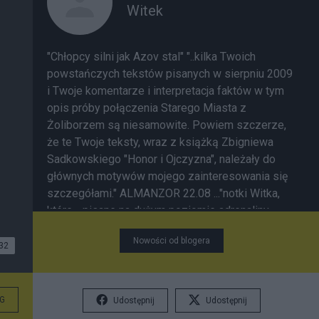
Witek
"Chłopcy silni jak Azov stal" "..kilka Twoich
powstańczych tekstów pisanych w sierpniu 2009
i Twoje komentarze i interpretacja faktów w tym
opis próby połączenia Starego Miasta z
Żoliborzem są niesamowite. Powiem szczerze,
że te Twoje teksty, wraz z książką Zbigniewa
Sadkowskiego "Honor i Ojczyzna", należały do
głównych motywów mojego zainteresowania się
szczegółami." ALMANZOR 22.08 ..."notki Witka,
które - pisane na dużym poziomie adrenaliny -
raczej się chłonie niż czyta." " Prawda o
Nowości od blogera
Powstaniu, rozpoznawana na poziomie wydarzeń
32
związanych z poszczególnymi pododdziałami,
osobami, czy miejskimi zaułkami ma
niespodziewaną moc oczyszczania Pamięci z
G
Udostępnij
Udostępnij
ideolog. stereotypów i kłamstw. Wszak Historia w