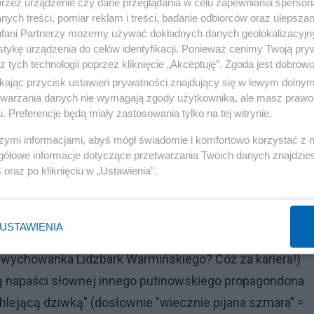
przez urządzenie czy dane przeglądania w celu zapewniania sperson
ych treści, pomiar reklam i treści, badanie odbiorców oraz ulepszan
fani Partnerzy możemy używać dokładnych danych geolokalizacyjn
dzielnej ruskiej wyszukiwarce Yandex.ru hasłem-
tykę urządzenia do celów identyfikacji. Ponieważ cenimy Twoją pry
z tych technologii poprzez kliknięcie „Akceptuję”. Zgoda jest dobro
ikając przycisk ustawień prywatności znajdujący się w lewym dolny
etwarzania danych nie wymagają zgody użytkownika, ale masz prawo 
. Preferencje będą miały zastosowania tylko na tej witrynie.
%D0%97%D0%B0%D1%85%D0%B0%D1%80%D0%BE%D0
szymi informacjami, abyś mógł świadomie i komfortowo korzystać z
%BE%D0%B4%D0%B7%D0%B8%D0%B5%D0%B9%D1%87
gółowe informacje dotyczące przetwarzania Twoich danych znajdzi
top_safe&lr=21417
s
oraz po kliknięciu w „Ustawienia”.
Reklama
USTAWIENIA
rta Mazurka Maria Władimirowna nie wypełniła. (Bytheway
wychowanka Lidzbark Warmińskiego? Cóż za kariera!)
arą napaści słownej innego putinowskiego propagondona
hlejącą dziwką" (dosłownie "wiecznie pijana szmara" =