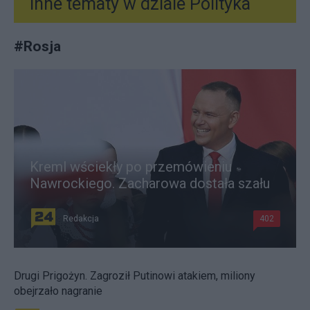
Inne tematy w dziale
Polityka
#
Rosja
Kreml wściekły po przemówieniu
Nawrockiego. Zacharowa dostała szału
Redakcja
402
Drugi Prigożyn. Zagroził Putinowi atakiem, miliony
obejrzało nagranie