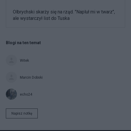
Olbrychski skarży się na rząd. "Napluł mi w twarz",
ale wystarczył list do Tuska
Blogi na ten temat
Witek
Marcin Dobski
echo24
Napisz notkę