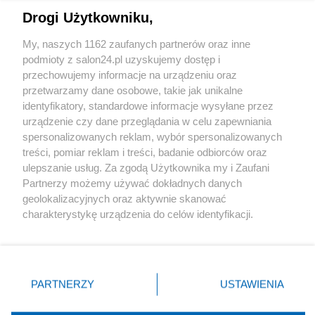
Drogi Użytkowniku,
Sport
My, naszych 1162 zaufanych partnerów oraz inne
podmioty z salon24.pl uzyskujemy dostęp i
Społeczeństwo
przechowujemy informacje na urządzeniu oraz
przetwarzamy dane osobowe, takie jak unikalne
Kultura
identyfikatory, standardowe informacje wysyłane przez
urządzenie czy dane przeglądania w celu zapewniania
spersonalizowanych reklam, wybór spersonalizowanych
treści, pomiar reklam i treści, badanie odbiorców oraz
ulepszanie usług. Za zgodą Użytkownika my i Zaufani
X
Facebook
Instagram
Youtube
Partnerzy możemy używać dokładnych danych
geolokalizacyjnych oraz aktywnie skanować
charakterystykę urządzenia do celów identyfikacji.
Web Content Media sp. z o. o. © 2022
Ponieważ cenimy Twoją prywatność, prosimy o zgodę na
korzystanie z tych technologii poprzez kliknięcie
„Akceptuję”. Zgoda jest dobrowolna i zawsze możesz ją
Pomoc
O nas
Praca
Reklama
Kontakt
zmienić/wycofać klikając przycisk ustawień prywatności
PARTNERZY
USTAWIENIA
znajdujący się w lewym dolnym rogu strony
. Niektóre
rodzaje przetwarzania danych nie wymagają zgody