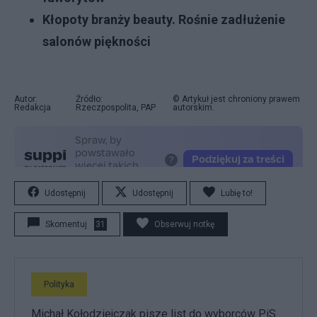
Kłopoty branży beauty. Rośnie zadłużenie
salonów piękności
Autor:
Źródło:
© Artykuł jest chroniony prawem
Redakcja
Rzeczpospolita, PAP
autorskim.
Udostępnij
Udostępnij
Lubię to!
Skomentuj
31
Obserwuj notkę
Polityka
Michał Kołodziejczak pisze list do wyborców PiS.