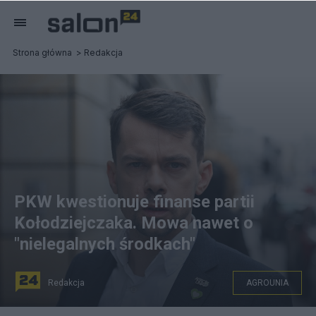
Strona główna
Redakcja
PKW kwestionuje finanse partii
Kołodziejczaka. Mowa nawet o
"nielegalnych środkach"
Redakcja
AGROUNIA
Lider Agrounii Michał Kołodziejczak. Fot. PAP/Radek