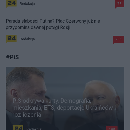
Redakcja
78
Parada słabości Putina? Plac Czerwony już nie
przypomina dawnej potęgi Rosji
Redakcja
206
#
PiS
PiS odkrywa karty. Demografia,
mieszkania, ETS, deportacje Ukraińców i
rozliczenia
Redakcja
198