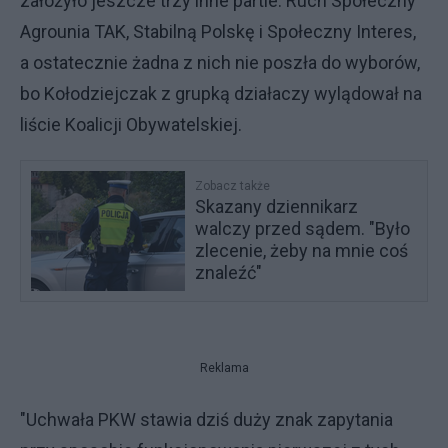
założyło jeszcze trzy inne partie: Ruch Społeczny
Agrounia TAK, Stabilną Polskę i Społeczny Interes,
a ostatecznie żadna z nich nie poszła do wyborów,
bo Kołodziejczak z grupką działaczy wylądował na
liście Koalicji Obywatelskiej.
Zobacz także
Skazany dziennikarz
walczy przed sądem. "Było
zlecenie, żeby na mnie coś
znaleźć"
Reklama
"Uchwała PKW stawia dziś duży znak zapytania