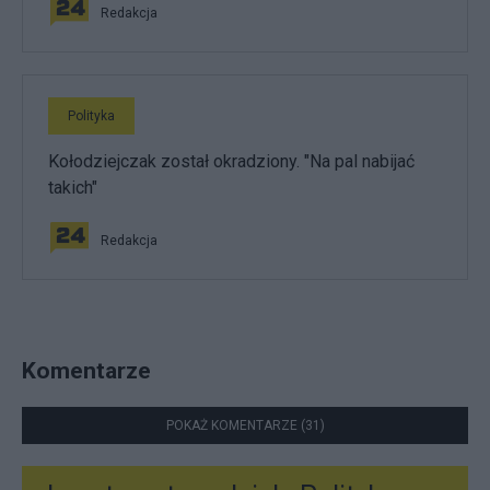
Redakcja
Polityka
Kołodziejczak został okradziony. "Na pal nabijać
takich"
Redakcja
Komentarze
POKAŻ KOMENTARZE (31)