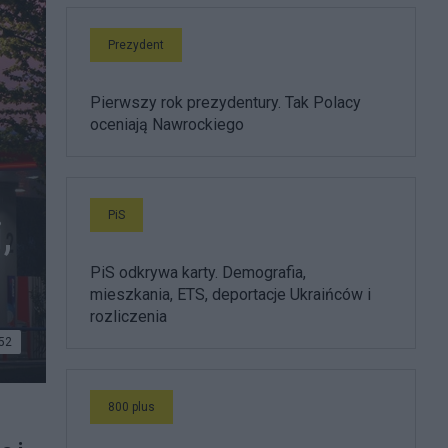
Prezydent
Pierwszy rok prezydentury. Tak Polacy
oceniają Nawrockiego
PiS
,
PiS odkrywa karty. Demografia,
mieszkania, ETS, deportacje Ukraińców i
rozliczenia
52
800 plus