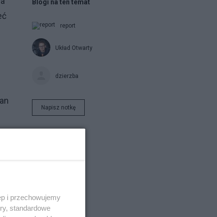
na
Blogi na ten temat
eć
report
Układ Otwarty
dzierzba
man
Napisz notkę
ęp i przechowujemy
ory, standardowe