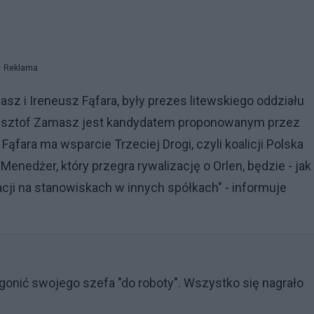
Reklama
asz i Ireneusz Fąfara, były prezes litewskiego oddziału
rzysztof Zamasz jest kandydatem proponowanym przez
ąfara ma wsparcie Trzeciej Drogi, czyli koalicji Polska
nedżer, który przegra rywalizację o Orlen, będzie - jak
ji na stanowiskach w innych spółkach" - informuje
agonić swojego szefa "do roboty". Wszystko się nagrało