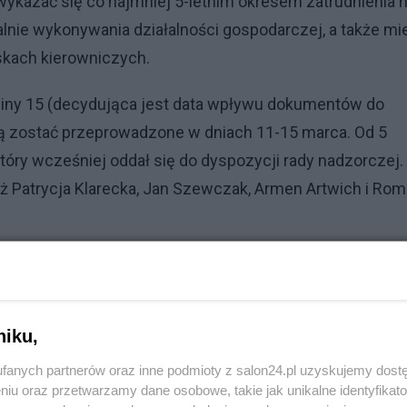
kazać się co najmniej 5-letnim okresem zatrudnienia 
nie wykonywania działalności gospodarczej, a także mi
skach kierowniczych.
dziny 15 (decydująca jest data wpływu dokumentów do
ą zostać przeprowadzone w dniach 11-15 marca. Od 5
który wcześniej oddał się do dyspozycji rady nadzorczej.
eż Patrycja Klarecka, Jan Szewczak, Armen Artwich i Ro
niku,
fanych partnerów oraz inne podmioty z salon24.pl uzyskujemy dost
niu oraz przetwarzamy dane osobowe, takie jak unikalne identyfikat