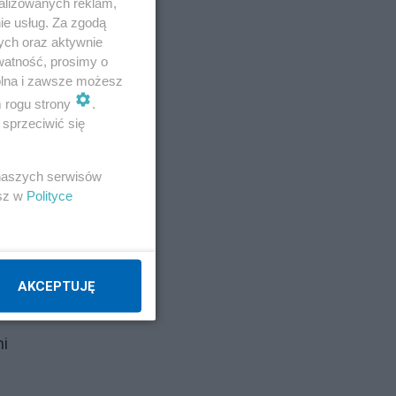
alizowanych reklam,
ie usług. Za zgodą
ych oraz aktywnie
watność, prosimy o
wolna i zawsze możesz
m rogu strony
.
sprzeciwić się
 naszych serwisów
esz w
Polityce
AKCEPTUJĘ
ni