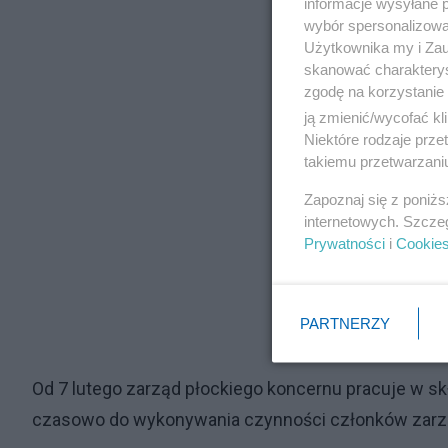
informacje wysyłane 
wybór spersonalizowan
Użytkownika my i Zau
skanować charakterys
zgodę na korzystanie 
ją zmienić/wycofać kl
Niektóre rodzaje prz
takiemu przetwarzaniu
Zapoznaj się z poniż
internetowych. Szcze
Prywatności
i
Cookie
PARTNERZY
Od 7 lutego zarząd płockiego koncernu pracuje w skł
czasowo do wykonywania czynności członków zarzą