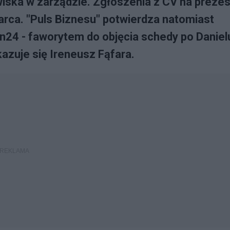
iska w zarządzie. Zgłoszenia z CV na prezes
rca. "Puls Biznesu" potwierdza natomiast
n24 - faworytem do objęcia schedy po Daniel
azuje się Ireneusz Fąfara.