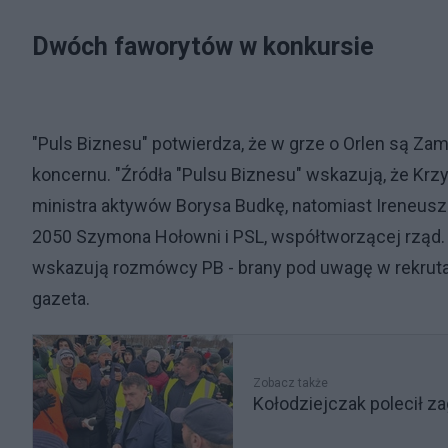
Dwóch faworytów w konkursie
"Puls Biznesu" potwierdza, że w grze o Orlen są Zam
koncernu. "Źródła "Pulsu Biznesu" wskazują, że K
ministra aktywów Borysa Budkę, natomiast Ireneusz F
2050 Szymona Hołowni i PSL, współtworzącej rząd. Me
wskazują rozmówcy PB - brany pod uwagę w rekrutac
gazeta.
Zobacz także
Kołodziejczak polecił z