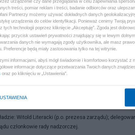
przez urządzenie czy dane przeglądania w celu zapewniania sperson
ych treści, pomiar reklam i treści, badanie odbiorców oraz ulepszan
fani Partnerzy możemy używać dokładnych danych geolokalizacyjn
tykę urządzenia do celów identyfikacji. Ponieważ cenimy Twoją pry
z tych technologii poprzez kliknięcie „Akceptuję”. Zgoda jest dobro
ikając przycisk ustawień prywatności znajdujący się w lewym dolny
etwarzania danych nie wymagają zgody użytkownika, ale masz prawo 
. Preferencje będą miały zastosowania tylko na tej witrynie.
szymi informacjami, abyś mógł świadomie i komfortowo korzystać z
gółowe informacje dotyczące przetwarzania Twoich danych znajdzi
s
oraz po kliknięciu w „Ustawienia”.
USTAWIENIA
Reklama
adzie: Witold Literacki (p.o. prezesa zarządu); delegowa
du członkowie rady nadzorczej.