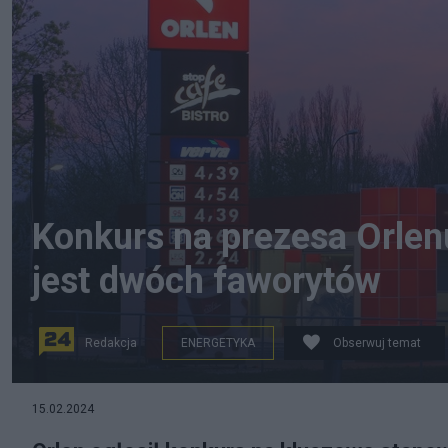
Konkurs na prezesa Orlen
jest dwóch faworytów
Redakcja
ENERGETYKA
Obserwuj temat
15.02.2024