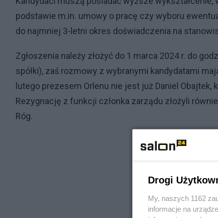
Kandydaci muszą posiadać wyższe wykształcenie, wy
podstawie m.in. umowy o pracę czy wyboru ewentual
do najmniej 3-letni okres doświadczenia na stanowi
Zgłoszenia należy złożyć do 1 marca 2024 r. do go
spółki), zaś rozmowy z wybranymi kandydatami maj
lutego prezesem Orlenu nie jest już Daniel Obajtek, 
Rezygnację z funkcji członka zarządu złożyli równi
Róg.
Drogi Użytkow
My, naszych 1162 zau
informacje na urządze