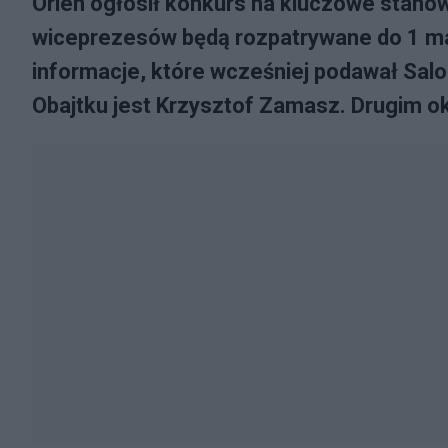
Orlen ogłosił konkurs na kluczowe stanow
wiceprezesów będą rozpatrywane do 1 ma
informacje, które wcześniej podawał Salo
Obajtku jest Krzysztof Zamasz. Drugim ok