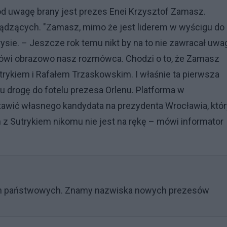
od uwagę brany jest prezes Enei Krzysztof Zamasz.
ządzących. "Zamasz, mimo że jest liderem w wyścigu do
ysie. – Jeszcze rok temu nikt by na to nie zawracał uwag
 mówi obrazowo nasz rozmówca. Chodzi o to, że Zamasz
rykiem i Rafałem Trzaskowskim. I właśnie ta pierwsza
 drogę do fotelu prezesa Orlenu. Platforma w
wić własnego kandydata na prezydenta Wrocławia, któ
 z Sutrykiem nikomu nie jest na rękę – mówi informator
ch państwowych. Znamy nazwiska nowych prezesów