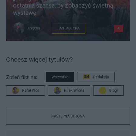
ostatnia szansa, by zobaczyć świetną
wystawę
Kryptos
FANTASTYKA
4
Chcesz więcej tytułów?
Zmień filtr na:
Wszystko
Redakcja
Rafał Woś
Hirek Wrona
Blogi
NASTĘPNA STRONA