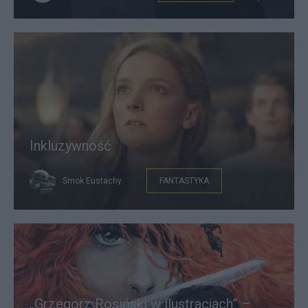
Inkluzywność
Smok Eustachy
FANTASTYKA
„Grzegorz Rosiński w ilustracjach” –