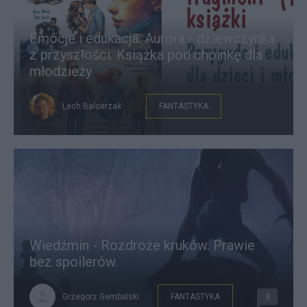
Emocje i edukacja. Aurora - dziewczynka
z przyszłości. Książka pod choinkę dla
młodzieży
Lech Balcerzak
FANTASTYKA
Wiedźmin - Rozdroże kruków. Prawie
bez spoilerów.
Grzegorz Gembalski
FANTASTYKA
8