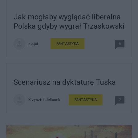
Jak mogłaby wyglądać liberalna
Polska gdyby wygrał Trzaskowski
zetjot
FANTASTYKA
6
Scenariusz na dyktaturę Tuska
Krzysztof Jellonek
FANTASTYKA
2