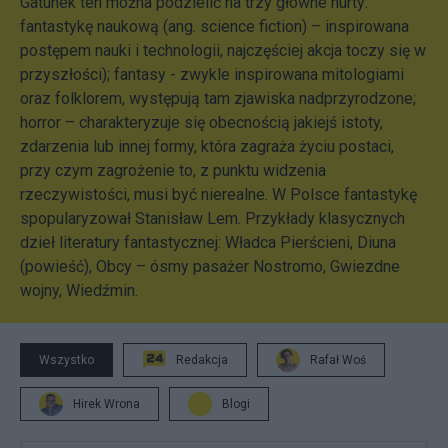
Gatunek ten można podzielić na trzy główne nurty:
fantastykę naukową (ang. science fiction) – inspirowana
postępem nauki i technologii, najczęściej akcja toczy się w
przyszłości); fantasy - zwykle inspirowana mitologiami
oraz folklorem, występują tam zjawiska nadprzyrodzone;
horror – charakteryzuje się obecnością jakiejś istoty,
zdarzenia lub innej formy, która zagraża życiu postaci,
przy czym zagrożenie to, z punktu widzenia
rzeczywistości, musi być nierealne. W Polsce fantastykę
spopularyzował Stanisław Lem. Przykłady klasycznych
dzieł literatury fantastycznej: Władca Pierścieni, Diuna
(powieść), Obcy – ósmy pasażer Nostromo, Gwiezdne
wojny, Wiedźmin.
Wszystko
Redakcja
Rafał Woś
Hirek Wrona
Blogi