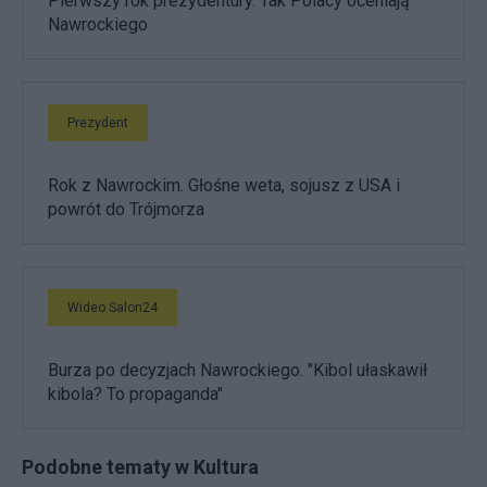
Pierwszy rok prezydentury. Tak Polacy oceniają
Nawrockiego
Prezydent
Rok z Nawrockim. Głośne weta, sojusz z USA i
powrót do Trójmorza
Wideo Salon24
Burza po decyzjach Nawrockiego. "Kibol ułaskawił
kibola? To propaganda"
Podobne tematy w Kultura