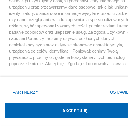
salon24.pl uzyskujemy dostęp i przechowujemy informacje na
urządzeniu oraz przetwarzamy dane osobowe, takie jak unikaln
identyfikatory, standardowe informacje wysyłane przez urządze
czy dane przeglądania w celu zapewniania spersonalizowanych
reklam, wybór spersonalizowanych treści, pomiar reklam i treśc
badanie odbiorców oraz ulepszanie usług. Za zgodą Użytkowni
i Zaufani Partnerzy możemy używać dokładnych danych
geolokalizacyjnych oraz aktywnie skanować charakterystykę
urządzenia do celów identyfikacji. Ponieważ cenimy Twoją
prywatność, prosimy o zgodę na korzystanie z tych technologii
poprzez kliknięcie „Akceptuję”. Zgoda jest dobrowolna i zawsze
możesz ją zmienić/wycofać klikając przycisk ustawień prywatn
znajdujący się w lewym dolnym rogu strony
. Niektóre rodza
przetwarzania danych nie wymagają zgody użytkownika, ale m
prawo sprzeciwić się takiemu przetwarzaniu. Preferencje będą 
PARTNERZY
USTAWI
zastosowania tylko na tej witrynie.
Zapoznaj się z poniższymi informacjami, abyś mógł świadomie 
AKCEPTUJĘ
komfortowo korzystać z naszych serwisów internetowych.
Szczegółowe informacje dotyczące przetwarzania Twoich dany
znajdziesz w
Polityce Prywatności
i
Cookies
oraz po kliknięciu