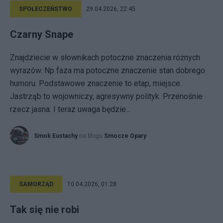
SPOŁECZEŃSTWO
29.04.2026, 22:45
Czarny Snape
Znajdziecie w słownikach potoczne znaczenia różnych
wyrazów. Np faza ma potoczne znaczenie stan dobrego
humoru. Podstawowe znaczenie to etap, miejsce.
Jastrząb to wojowniczy, agresywny polityk. Przenośnie
rzecz jasna. I teraz uwaga będzie...
Smok Eustachy
na blogu
Smocze Opary
SAMORZĄD
10.04.2026, 01:28
Tak się nie robi