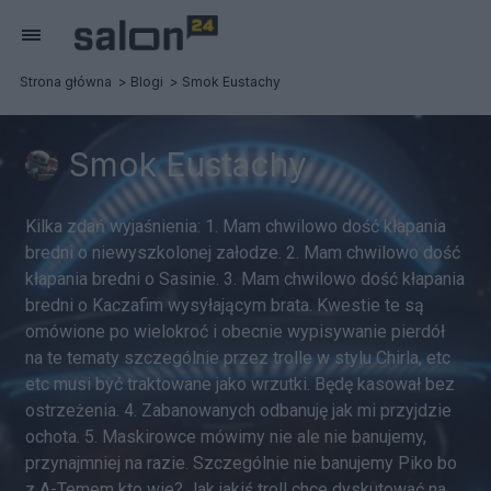
Strona główna
Blogi
Smok Eustachy
Smok Eustachy
Kilka zdań wyjaśnienia: 1. Mam chwilowo dość kłapania
bredni o niewyszkolonej załodze. 2. Mam chwilowo dość
kłapania bredni o Sasinie. 3. Mam chwilowo dość kłapania
bredni o Kaczafim wysyłającym brata. Kwestie te są
omówione po wielokroć i obecnie wypisywanie pierdół
na te tematy szczególnie przez trolle w stylu Chirla, etc
etc musi być traktowane jako wrzutki. Będę kasował bez
ostrzeżenia. 4. Zabanowanych odbanuję jak mi przyjdzie
ochota. 5. Maskirowce mówimy nie ale nie banujemy,
przynajmniej na razie. Szczególnie nie banujemy Piko bo
z A-Temem kto wie? Jak jakiś troll chce dyskutować na