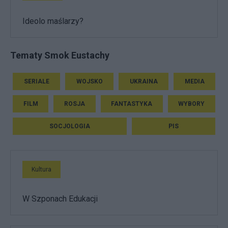
Ideolo maślarzy?
Tematy Smok Eustachy
SERIALE
WOJSKO
UKRAINA
MEDIA
FILM
ROSJA
FANTASTYKA
WYBORY
SOCJOLOGIA
PIS
Kultura
W Szponach Edukacji