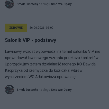
Smok Eustachy
na blogu
Smocze Opary
ZDROWIE
26.06.2026, 06:00
Salonik VIP - podstawy
Lawinowy wzrost wypowiedzi na temat saloniku ViP nie
spowodował lawinowego wzrostu przekazu konkretów.
Uporządkujmy zatem działalność radnego KO Dawida
Kacprzyka od rzemyczka do koziczka: wbrew
wynurzeniom WC Arłukowicza sprawa się...
Smok Eustachy
na blogu
Smocze Opary