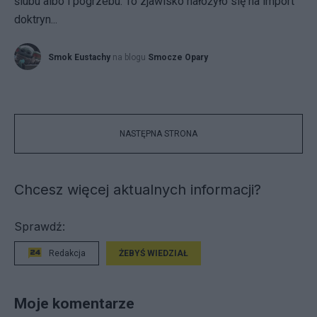
ślubu albo i pogrzebu. To zjawisko nałożyło się na import
doktryn...
Smok Eustachy
na blogu
Smocze Opary
NASTĘPNA STRONA
Chcesz więcej aktualnych informacji?
Sprawdź:
Redakcja
ŻEBYŚ WIEDZIAŁ
Moje komentarze