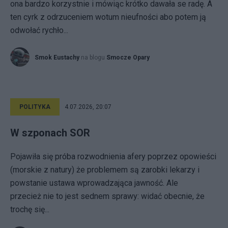
ona bardzo korzystnie i mówiąc krótko dawała se radę. A
ten cyrk z odrzuceniem wotum nieufności abo potem ją
odwołać rychło...
Smok Eustachy
na blogu
Smocze Opary
POLITYKA
4.07.2026, 20:07
W szponach SOR
Pojawiła się próba rozwodnienia afery poprzez opowieści
(morskie z natury) że problemem są zarobki lekarzy i
powstanie ustawa wprowadzająca jawność. Ale
przecież nie to jest sednem sprawy: widać obecnie, że
trochę się...