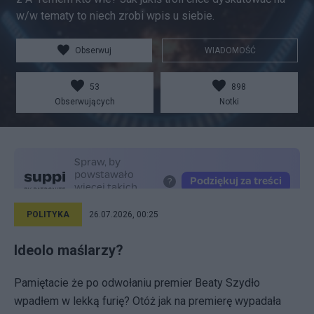
w/w tematy to niech zrobi wpis u siebie.
Obserwuj
WIADOMOŚĆ
53
898
Obserwujących
Notki
POLITYKA
26.07.2026, 00:25
Ideolo maślarzy?
Pamiętacie że po odwołaniu premier Beaty Szydło
wpadłem w lekką furię? Otóż jak na premierę wypadała