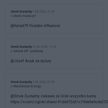
Smok Eustachy
1.08.2026, 21:00
w
Ideolo maślarzy?
@Kerad79 Youtube Influencer
Smok Eustachy
27.06.2026, 11:52
w
Salonik VIP - podstawy
@Józef Aciuk za dyżury
Smok Eustachy
2.06.2026, 21:47
w
Mandalorian & Grogu
@Smok Eustachy ciekawe że Grok wszystko kuma:
https://x.com/i/grok/share/41ddd72a51c74da9a9cda23