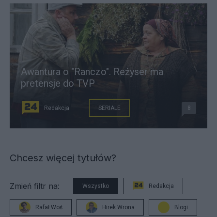
Awantura o "Ranczo". Reżyser ma
pretensje do TVP
Redakcja
SERIALE
8
Chcesz więcej tytułów?
Zmień filtr na:
Wszystko
Redakcja
Rafał Woś
Hirek Wrona
Blogi