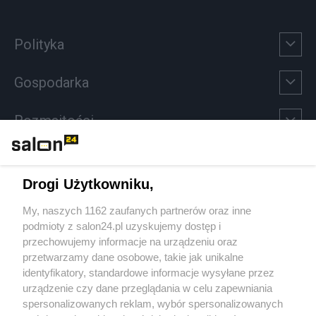
Polityka
Gospodarka
Rozmaitości
Technologie
Drogi Użytkowniku,
Sport
My, naszych 1162 zaufanych partnerów oraz inne
podmioty z salon24.pl uzyskujemy dostęp i
Społeczeństwo
przechowujemy informacje na urządzeniu oraz
przetwarzamy dane osobowe, takie jak unikalne
Kultura
identyfikatory, standardowe informacje wysyłane przez
urządzenie czy dane przeglądania w celu zapewniania
spersonalizowanych reklam, wybór spersonalizowanych