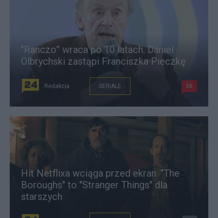
"Ranczo” wraca po 10 latach. Daniel
Olbrychski zastąpi Franciszka Pieczkę
Redakcja
SERIALE
56
Hit Netflixa wciąga przed ekran. "The
Boroughs" to "Stranger Things" dla
starszych