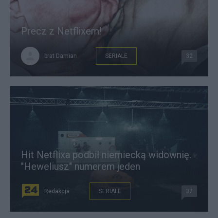
Precz z Netflixem!
brat Damian
SERIALE
32
Hit Netflixa podbił niemiecką widownię.
"Heweliusz" numerem jeden
Redakcja
SERIALE
37