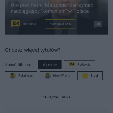
Oto plan Petru. Ma zamiar zatrzymać
nadciągający "komunizm" w Polsce
Redakcja
NOWOCZESNA
50
Chcesz więcej tytułów?
Zmień filtr na:
Wszystko
Redakcja
Rafał Woś
Hirek Wrona
Blogi
NASTĘPNA STRONA