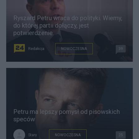
Ryszard Petru wraca do polityki. Wiemy,
do której partii dołączy, jest
potwierdzenie
Redakcja
NOWOCZESNA
39
Petru ma lepszy pomysł od pisowskich
speców
Stary
NOWOCZESNA
25