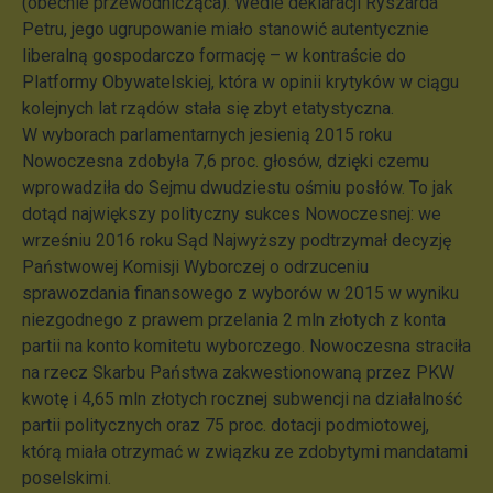
(obecnie przewodnicząca). Wedle deklaracji Ryszarda
Petru, jego ugrupowanie miało stanowić autentycznie
liberalną gospodarczo formację – w kontraście do
Platformy Obywatelskiej, która w opinii krytyków w ciągu
kolejnych lat rządów stała się zbyt etatystyczna.
W wyborach parlamentarnych jesienią 2015 roku
Nowoczesna zdobyła 7,6 proc. głosów, dzięki czemu
wprowadziła do Sejmu dwudziestu ośmiu posłów. To jak
dotąd największy polityczny sukces Nowoczesnej: we
wrześniu 2016 roku Sąd Najwyższy podtrzymał decyzję
Państwowej Komisji Wyborczej o odrzuceniu
sprawozdania finansowego z wyborów w 2015 w wyniku
niezgodnego z prawem przelania 2 mln złotych z konta
partii na konto komitetu wyborczego. Nowoczesna straciła
na rzecz Skarbu Państwa zakwestionowaną przez PKW
kwotę i 4,65 mln złotych rocznej subwencji na działalność
partii politycznych oraz 75 proc. dotacji podmiotowej,
którą miała otrzymać w związku ze zdobytymi mandatami
poselskimi.