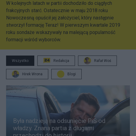
W kolejnych latach w partii dochodziło do ciągłych
frakcyjnych starć. Ostatecznie w maju 2018 roku
Nowoczesną opuścił jej założyciel, który następnie
stworzył formację Teraz! W pierwszym kwartale 2019
roku sondaże wskazywały na malejącą popularność
formacji wśród wyborców.
Wszystko
Redakcja
Rafał Woś
Hirek Wrona
Blogi
Była nadzieją na odsunięcie PiS od
władzy. Znana partia z długami
przechodzi do historii