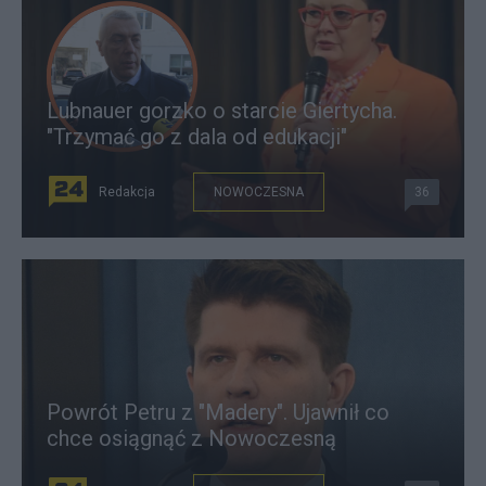
Lubnauer gorzko o starcie Giertycha.
"Trzymać go z dala od edukacji"
Redakcja
NOWOCZESNA
36
Powrót Petru z "Madery". Ujawnił co
chce osiągnąć z Nowoczesną