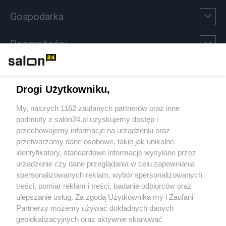
Gospodarka
Rozmaitości
Technologie
Drogi Użytkowniku,
Sport
My, naszych 1162 zaufanych partnerów oraz inne
podmioty z salon24.pl uzyskujemy dostęp i
Społeczeństwo
przechowujemy informacje na urządzeniu oraz
przetwarzamy dane osobowe, takie jak unikalne
Kultura
identyfikatory, standardowe informacje wysyłane przez
urządzenie czy dane przeglądania w celu zapewniania
spersonalizowanych reklam, wybór spersonalizowanych
treści, pomiar reklam i treści, badanie odbiorców oraz
ulepszanie usług. Za zgodą Użytkownika my i Zaufani
X
Facebook
Instagram
Youtube
Partnerzy możemy używać dokładnych danych
geolokalizacyjnych oraz aktywnie skanować