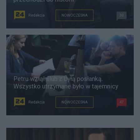
Redakcja
NOWOCZESNA
30
Petru wziął ślub z byłą posłanką.
Wszystko utrzymane było w tajemnicy
Redakcja
NOWOCZESNA
47