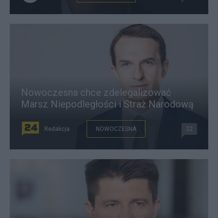
Nowoczesna chce zdelegalizować
Marsz Niepodległości i Straż Narodową
Redakcja
NOWOCZESNA
22