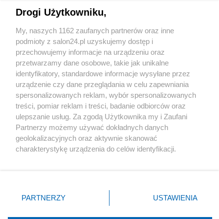
Drogi Użytkowniku,
Sport
My, naszych 1162 zaufanych partnerów oraz inne
podmioty z salon24.pl uzyskujemy dostęp i
Społeczeństwo
przechowujemy informacje na urządzeniu oraz
przetwarzamy dane osobowe, takie jak unikalne
Kultura
identyfikatory, standardowe informacje wysyłane przez
urządzenie czy dane przeglądania w celu zapewniania
spersonalizowanych reklam, wybór spersonalizowanych
treści, pomiar reklam i treści, badanie odbiorców oraz
ulepszanie usług. Za zgodą Użytkownika my i Zaufani
X
Facebook
Instagram
Youtube
Partnerzy możemy używać dokładnych danych
geolokalizacyjnych oraz aktywnie skanować
charakterystykę urządzenia do celów identyfikacji.
Web Content Media sp. z o. o. © 2022
Ponieważ cenimy Twoją prywatność, prosimy o zgodę na
korzystanie z tych technologii poprzez kliknięcie
„Akceptuję”. Zgoda jest dobrowolna i zawsze możesz ją
Pomoc
O nas
Praca
Reklama
Kontakt
zmienić/wycofać klikając przycisk ustawień prywatności
PARTNERZY
USTAWIENIA
znajdujący się w lewym dolnym rogu strony
. Niektóre
rodzaje przetwarzania danych nie wymagają zgody