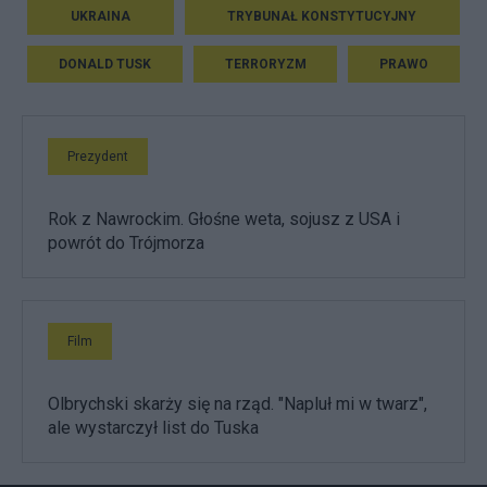
UKRAINA
TRYBUNAŁ KONSTYTUCYJNY
DONALD TUSK
TERRORYZM
PRAWO
Prezydent
Rok z Nawrockim. Głośne weta, sojusz z USA i
powrót do Trójmorza
Film
Olbrychski skarży się na rząd. "Napluł mi w twarz",
ale wystarczył list do Tuska