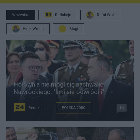
Wszystko
Redakcja
Rafał Woś
Hirek Wrona
Blogi
Hołownia nie mógł się nachwalić
Nawrockiego. "Inni się odwrócili"
Redakcja
POLSKA 2050
14