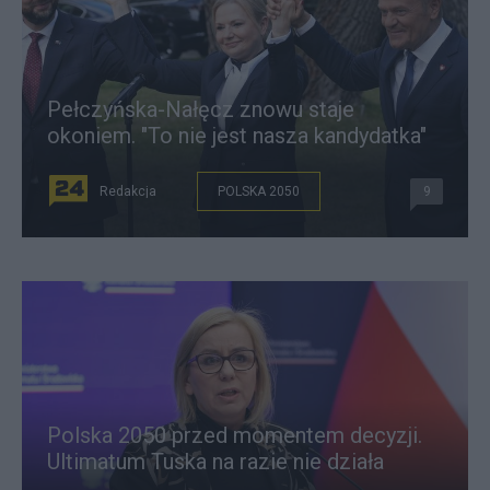
Pełczyńska-Nałęcz znowu staje
okoniem. "To nie jest nasza kandydatka"
Redakcja
POLSKA 2050
9
Polska 2050 przed momentem decyzji.
Ultimatum Tuska na razie nie działa