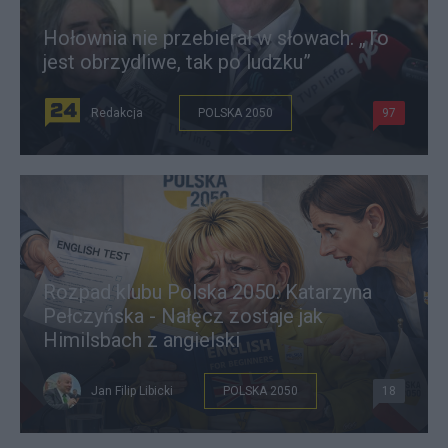
Hołownia nie przebierał w słowach. „To
jest obrzydliwe, tak po ludzku”
Redakcja
POLSKA 2050
97
Rozpad klubu Polska 2050. Katarzyna
Pełczyńska - Nałęcz zostaje jak
Himilsbach z angielski
Jan Filip Libicki
POLSKA 2050
18