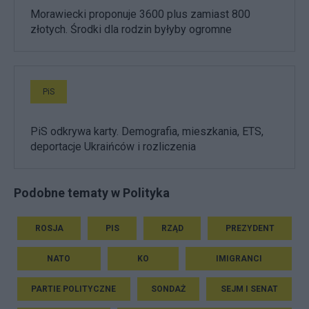
Morawiecki proponuje 3600 plus zamiast 800
złotych. Środki dla rodzin byłyby ogromne
PiS
PiS odkrywa karty. Demografia, mieszkania, ETS,
deportacje Ukraińców i rozliczenia
Podobne tematy w Polityka
ROSJA
PIS
RZĄD
PREZYDENT
NATO
KO
IMIGRANCI
PARTIE POLITYCZNE
SONDAŻ
SEJM I SENAT