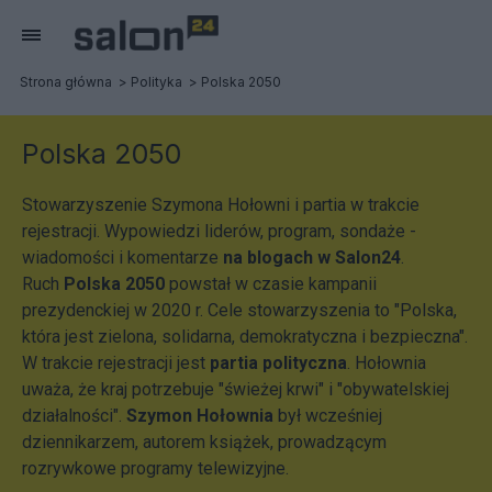
Strona główna
Polityka
Polska 2050
Polska 2050
Stowarzyszenie Szymona Hołowni i partia w trakcie
rejestracji. Wypowiedzi liderów, program, sondaże -
wiadomości i komentarze
na blogach w Salon24
.
Ruch
Polska 2050
powstał w czasie kampanii
prezydenckiej w 2020 r. Cele stowarzyszenia to "Polska,
która jest zielona, solidarna, demokratyczna i bezpieczna".
W trakcie rejestracji jest
partia polityczna
. Hołownia
uważa, że kraj potrzebuje "świeżej krwi" i "obywatelskiej
działalności".
Szymon Hołownia
był wcześniej
dziennikarzem, autorem książek, prowadzącym
rozrywkowe programy telewizyjne.