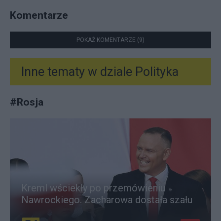
Komentarze
POKAŻ KOMENTARZE (9)
Inne tematy w dziale
Polityka
#
Rosja
Kreml wściekły po przemówieniu
Nawrockiego. Zacharowa dostała szału