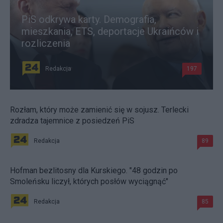
PiS odkrywa karty. Demografia,
mieszkania, ETS, deportacje Ukraińców i
rozliczenia
Redakcja
197
Rozłam, który może zamienić się w sojusz. Terlecki
zdradza tajemnice z posiedzeń PiS
Redakcja
89
Hofman bezlitosny dla Kurskiego. "48 godzin po
Smoleńsku liczył, których posłów wyciągnąć"
Redakcja
85