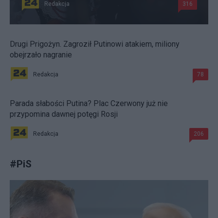
Redakcja
316
Drugi Prigożyn. Zagroził Putinowi atakiem, miliony
obejrzało nagranie
Redakcja
78
Parada słabości Putina? Plac Czerwony już nie
przypomina dawnej potęgi Rosji
Redakcja
206
#
PiS