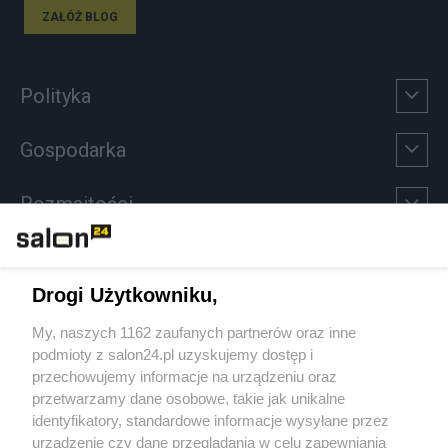
ZAŁÓŻ BLOG
Polityka
Gospodarka
Rozmaitości
Technologie
Drogi Użytkowniku,
Sport
My, naszych 1162 zaufanych partnerów oraz inne
podmioty z salon24.pl uzyskujemy dostęp i
Społeczeństwo
przechowujemy informacje na urządzeniu oraz
przetwarzamy dane osobowe, takie jak unikalne
Kultura
identyfikatory, standardowe informacje wysyłane przez
urządzenie czy dane przeglądania w celu zapewniania