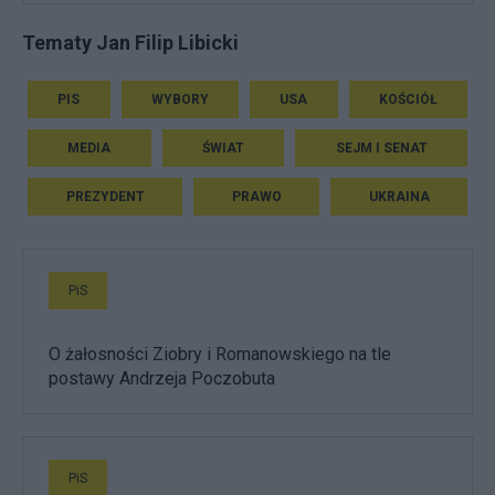
Tematy Jan Filip Libicki
PIS
WYBORY
USA
KOŚCIÓŁ
MEDIA
ŚWIAT
SEJM I SENAT
PREZYDENT
PRAWO
UKRAINA
PiS
O żałosności Ziobry i Romanowskiego na tle
postawy Andrzeja Poczobuta
PiS