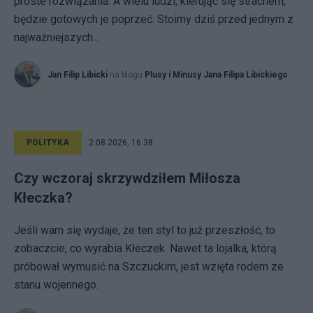
proste rozwiązania. A wielu ludzi, kierując się strachem,
będzie gotowych je poprzeć. Stoimy dziś przed jednym z
najważniejszych...
Jan Filip Libicki
na blogu
Plusy i Minusy Jana Filipa Libickiego
POLITYKA
2.08.2026, 16:38
Czy wczoraj skrzywdziłem Miłosza
Kłeczka?
Jeśli wam się wydaje, że ten styl to już przeszłość, to
zobaczcie, co wyrabia Kłeczek. Nawet ta lojalka, którą
próbował wymusić na Szczuckim, jest wzięta rodem ze
stanu wojennego.