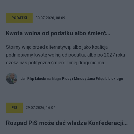
PODATKI
30.07.2026, 08:09
Kwota wolna od podatku albo śmierć…
Stoimy więc przed alternatywą: albo jako koalicja
podniesiemy kwotę wolną od podatku, albo po 2027 roku
czeka nas polityczna śmierć. Innej drogi nie ma.
Jan Filip Libicki
na blogu
Plusy i Minusy Jana Filipa Libickiego
PIS
29.07.2026, 16:04
Rozpad PiS może dać władze Konfederacji…