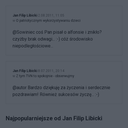
Jan Filip Libicki
2.08.2011, 11:05
w
O patriotycznym wykorzystywaniu dzieci
@Sowiniec coś Pan pisał o alfonsie i znikło?
czyżby brak odwagi... :-) cóż środowisko
niepodległościowe...
Jan Filip Libicki
8.07.2011, 20:14
w
Z tym TVN to spokojnie - obserwujmy
@autor Bardzo dziękuję za życzenia i serdecznie
pozdrawiam! Również sukcesów życzę... :-)
Najpopularniejsze od Jan Filip Libicki