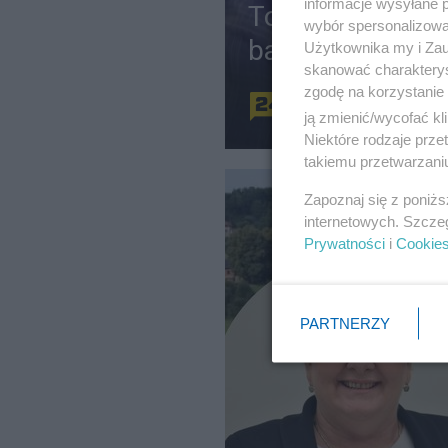
informacje wysyłane 
Tomograf na den
wybór spersonalizowan
badania Tutan
Użytkownika my i Zau
skanować charakterys
zgodę na korzystanie 
Redakcja
ją zmienić/wycofać kl
Niektóre rodzaje prz
takiemu przetwarzaniu
Zapoznaj się z poniż
internetowych. Szcze
Prywatności
i
Cookie
PARTNERZY