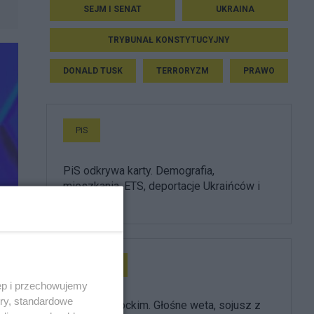
SEJM I SENAT
UKRAINA
TRYBUNAŁ KONSTYTUCYJNY
DONALD TUSK
TERRORYZM
PRAWO
PiS
PiS odkrywa karty. Demografia,
mieszkania, ETS, deportacje Ukraińców i
rozliczenia
Prezydent
ęp i przechowujemy
ory, standardowe
Rok z Nawrockim. Głośne weta, sojusz z