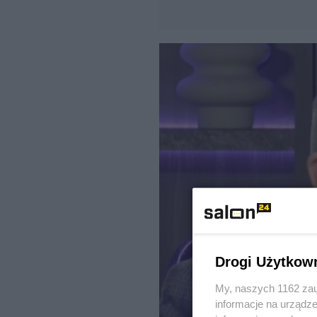
Drogi Użytkow
My, naszych 1162 zau
informacje na urządze