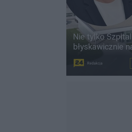
Nie tylko Szpita
błyskawicznie n
Redakcja