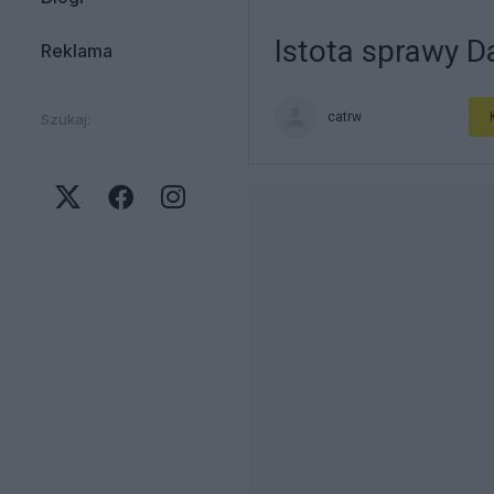
Istota sprawy 
Reklama
catrw
Szukaj: