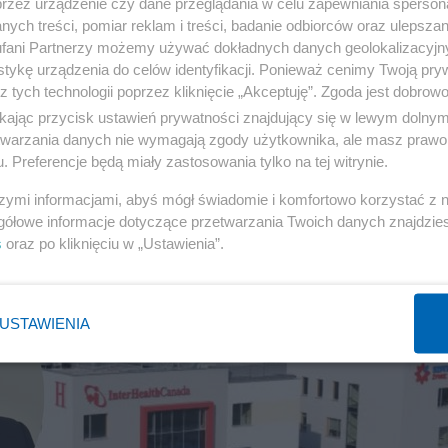
przez urządzenie czy dane przeglądania w celu zapewniania sperson
acie? Arłukowicz porównał to do
ych treści, pomiar reklam i treści, badanie odbiorców oraz ulepszan
chamona
fani Partnerzy możemy używać dokładnych danych geolokalizacyjn
tykę urządzenia do celów identyfikacji. Ponieważ cenimy Twoją pry
z tych technologii poprzez kliknięcie „Akceptuję”. Zgoda jest dobro
KO
51
ikając przycisk ustawień prywatności znajdujący się w lewym dolny
etwarzania danych nie wymagają zgody użytkownika, ale masz prawo 
. Preferencje będą miały zastosowania tylko na tej witrynie.
szymi informacjami, abyś mógł świadomie i komfortowo korzystać z
gółowe informacje dotyczące przetwarzania Twoich danych znajdzi
s
oraz po kliknięciu w „Ustawienia”.
USTAWIENIA