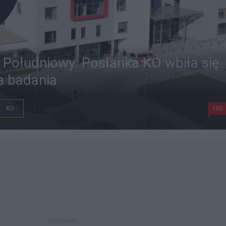
l Południowy. Posłanka KO wbiła się
a badania
KO
100