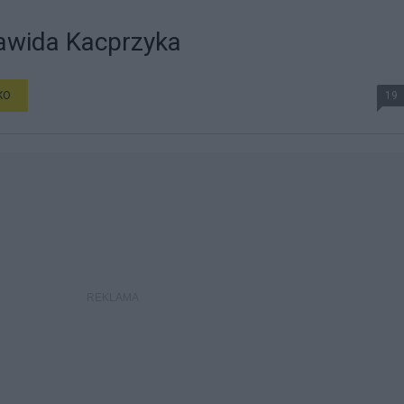
Dawida Kacprzyka
KO
19