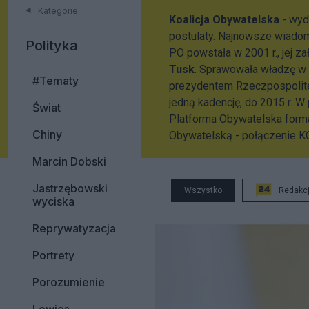
Kategorie
Koalicja Obywatelska
- wyda
postulaty. Najnowsze wiado
Polityka
PO powstała w 2001 r., jej z
Tusk
. Sprawowała władzę w 
#Tematy
prezydentem Rzeczpospolitej
jedną kadencję, do 2015 r. 
Świat
Platforma Obywatelska formal
Chiny
Obywatelską - połączenie KO
Marcin Dobski
Jastrzębowski
Wszystko
Redakc
wyciska
Reprywatyzacja
Portrety
Porozumienie