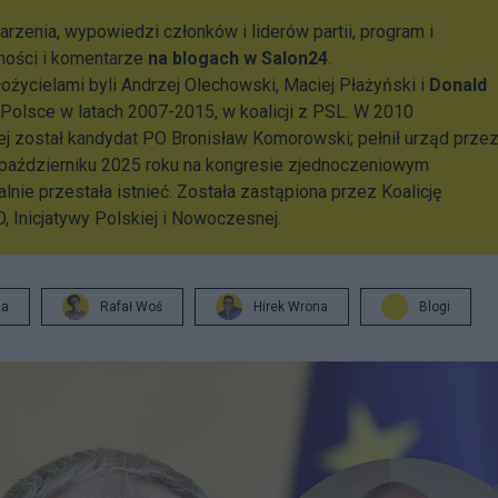
rzenia, wypowiedzi członków i liderów partii, program i
mości i komentarze
na blogach w Salon24
.
ałożycielami byli Andrzej Olechowski, Maciej Płażyński i
Donald
Polsce w latach 2007-2015, w koalicji z PSL. W 2010
 został kandydat PO Bronisław Komorowski; pełnił urząd prze
W październiku 2025 roku na kongresie zjednoczeniowym
nie przestała istnieć. Została zastąpiona przez Koalicję
, Inicjatywy Polskiej i Nowoczesnej.
ja
Rafał Woś
Hirek Wrona
Blogi