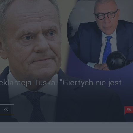
klaracja Tuska. "Giertych nie jest
KO
96