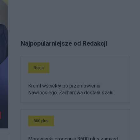
Najpopularniejsze od Redakcji
Rosja
Kreml wściekły po przemówieniu
Nawrockiego. Zacharowa dostała szału
800 plus
Morawiecki proponuje 3600 plus zamiast