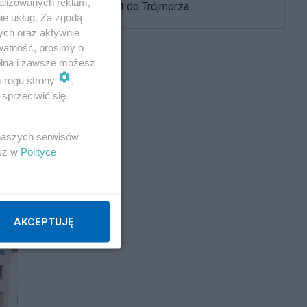
alizowanych reklam,
USA i powrót do Trójmorza
ie usług. Za zgodą
ych oraz aktywnie
watność, prosimy o
wolna i zawsze możesz
m rogu strony
.
sprzeciwić się
 naszych serwisów
esz w
Polityce
AKCEPTUJĘ