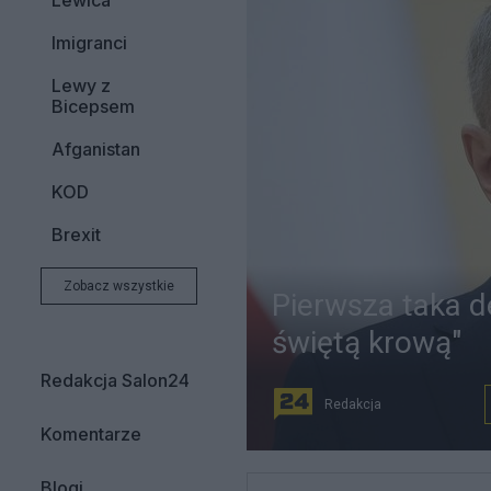
Lewica
Imigranci
Lewy z
Bicepsem
Afganistan
KOD
Brexit
Zobacz wszystkie
Pierwsza taka de
świętą krową"
Redakcja Salon24
Redakcja
Komentarze
Blogi