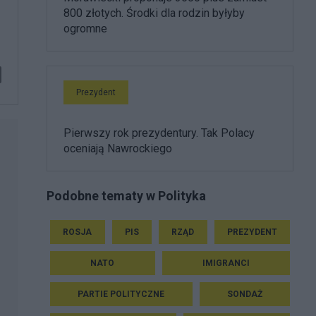
800 złotych. Środki dla rodzin byłyby
ogromne
Prezydent
Pierwszy rok prezydentury. Tak Polacy
oceniają Nawrockiego
Podobne tematy w Polityka
ROSJA
PIS
RZĄD
PREZYDENT
NATO
IMIGRANCI
PARTIE POLITYCZNE
SONDAŻ