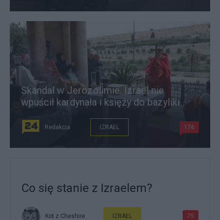
Skandal w Jerozolimie. Izrael nie
wpuścił kardynała i księży do bazyliki
Redakcja
IZRAEL
176
Co się stanie z Izraelem?
Kot z Cheshire
IZRAEL
75