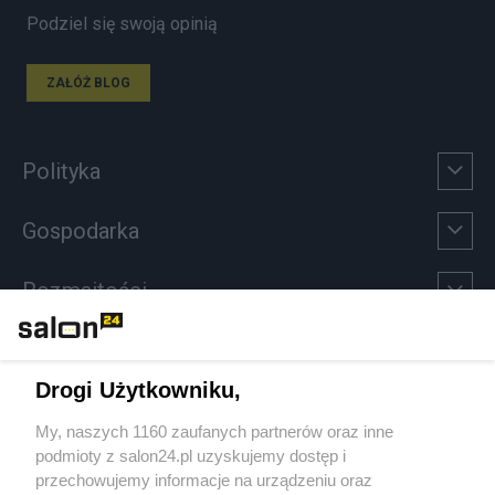
Podziel się swoją opinią
ZAŁÓŻ BLOG
Polityka
Gospodarka
Rozmaitości
Technologie
Drogi Użytkowniku,
Sport
My, naszych 1160 zaufanych partnerów oraz inne
podmioty z salon24.pl uzyskujemy dostęp i
Społeczeństwo
przechowujemy informacje na urządzeniu oraz