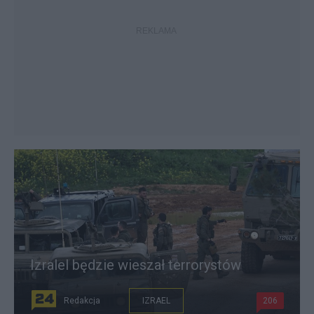
Izralel będzie wieszał terrorystów
Redakcja
IZRAEL
206