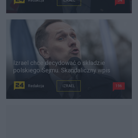
Redakcja
IZRAEL
54
Izrael chce decydować o składzie
polskiego Sejmu. Skandaliczny wpis
Redakcja
IZRAEL
196