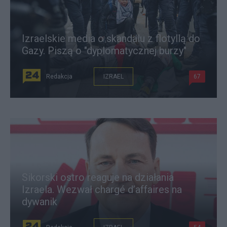
Izraelskie media o skandalu z flotyllą do
Gazy. Piszą o "dyplomatycznej burzy"
Redakcja
IZRAEL
67
Sikorski ostro reaguje na działania
Izraela. Wezwał chargé d’affaires na
dywanik