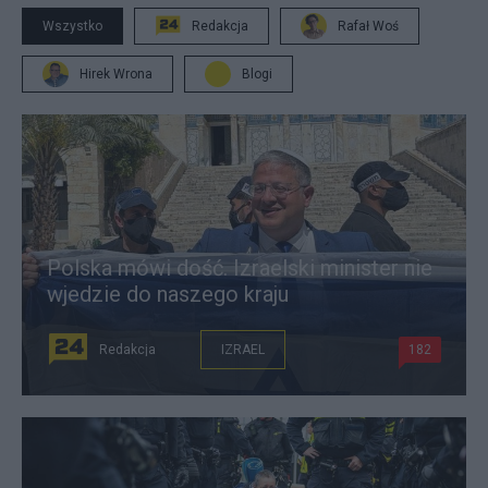
Wszystko
Redakcja
Rafał Woś
Hirek Wrona
Blogi
Polska mówi dość. Izraelski minister nie
wjedzie do naszego kraju
Redakcja
IZRAEL
182