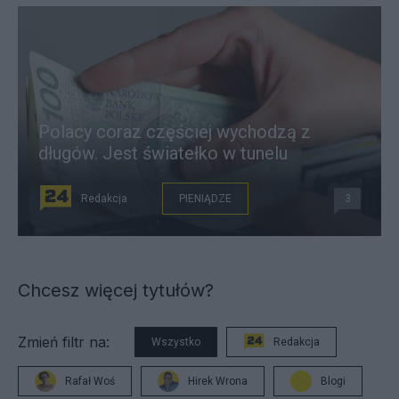
Polacy coraz częściej wychodzą z
długów. Jest światełko w tunelu
Redakcja
PIENIĄDZE
3
Chcesz więcej tytułów?
Zmień filtr na:
Wszystko
Redakcja
Rafał Woś
Hirek Wrona
Blogi