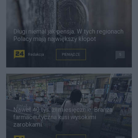
Długi niemal jak pensja. W tych regionach
Polacy mają największy kłopot
Redakcja
PIENIĄDZE
5
Nawet 40 tys. zł miesięcznie. Branża
farmaceutyczna kusi wysokimi
zarobkami