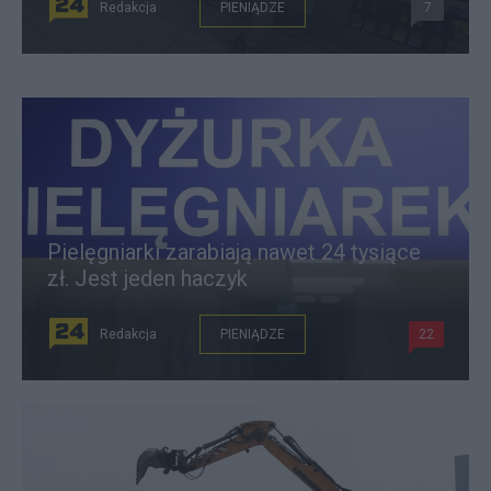
Redakcja
PIENIĄDZE
7
Pielęgniarki zarabiają nawet 24 tysiące
zł. Jest jeden haczyk
Redakcja
PIENIĄDZE
22