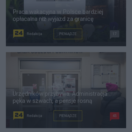
Praca wakacyjna w Polsce bardziej
opłacalna niż wyjazd za granicę
Redakcja
PIENIĄDZE
17
Urzędników przybywa. Administracja
pęka w szwach, a pensje rosną
Redakcja
PIENIĄDZE
45