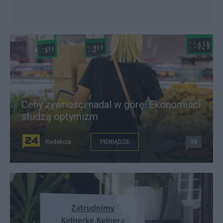
Ceny żywności nadal w górę. Ekonomiści
studzą optymizm
Redakcja
PIENIĄDZE
38