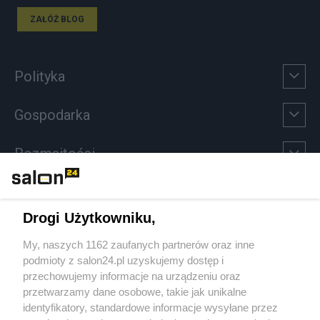
ZAŁÓŻ BLOG
Polityka
Gospodarka
Rozmaitości
Technologie
Drogi Użytkowniku,
Sport
My, naszych 1162 zaufanych partnerów oraz inne
podmioty z salon24.pl uzyskujemy dostęp i
Społeczeństwo
przechowujemy informacje na urządzeniu oraz
przetwarzamy dane osobowe, takie jak unikalne
Kultura
identyfikatory, standardowe informacje wysyłane przez