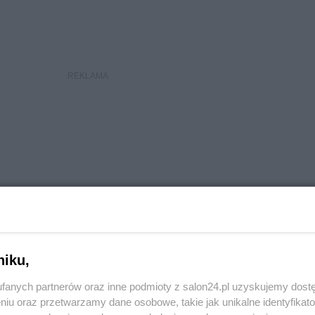
niku,
fanych partnerów oraz inne podmioty z salon24.pl uzyskujemy dost
niu oraz przetwarzamy dane osobowe, takie jak unikalne identyfikat