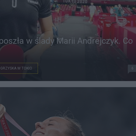
 poszła w ślady Marii Andrejczyk. Co
IGRZYSKA W TOKIO
6