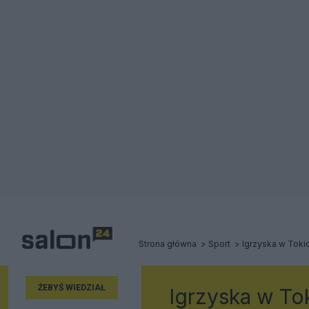
Strona główna
Sport
Igrzyska w Toki
ŻEBYŚ WIEDZIAŁ
Igrzyska w To