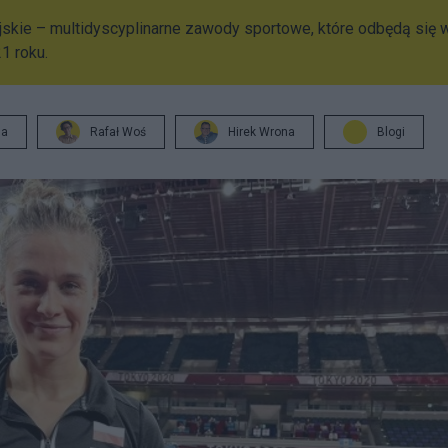
ijskie – multidyscyplinarne zawody sportowe, które odbędą się 
21 roku.
ja
Rafał Woś
Hirek Wrona
Blogi