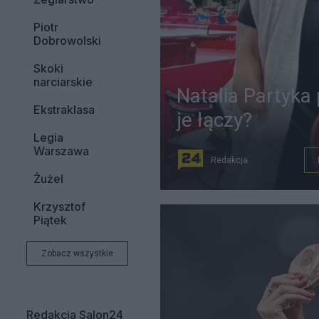
Piotr
Dobrowolski
Skoki
narciarskie
Natalia Partyka
Ekstraklasa
je łączy?
Legia
Warszawa
Redakcja
Żużel
Krzysztof
Piątek
Zobacz wszystkie
Redakcja Salon24