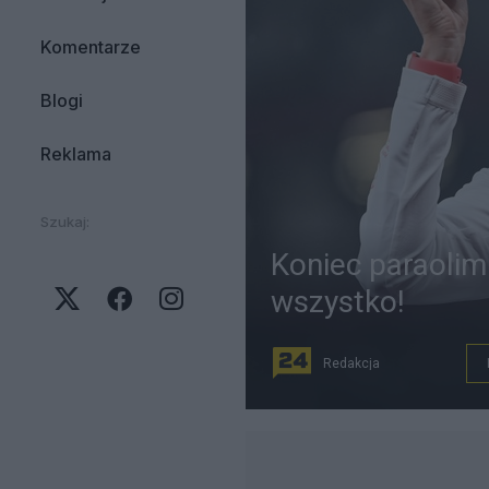
Komentarze
Blogi
Reklama
Szukaj:
Koniec paraolimp
wszystko!
Redakcja