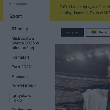
Kategorie
XXXII Letnie Igrzyska Olimp
stolicy Japonii – Tokio w 20
Sport
#Tematy
Wszystko
Redakc
Mistrzostwa
Świata 2026 w
piłce nożnej
Formuła 1
Euro 2020
Alpinizm
Portfel Kibica
Igrzyska w
Tokio
Żeglarstwo