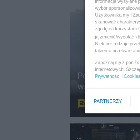
informacje wysyłane 
wybór spersonalizowan
Użytkownika my i Zau
skanować charakterys
zgodę na korzystanie 
ją zmienić/wycofać kl
Niektóre rodzaje prz
takiemu przetwarzaniu
Zapoznaj się z poniż
internetowych. Szcze
Polacy rewelacy
Prywatności
i
Cookie
wszystkie medal
PARTNERZY
Redakcja