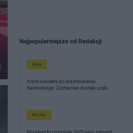
Najpopularniejsze od Redakcji
Rosja
Kreml wściekły po przemówieniu
Nawrockiego. Zacharowa dostała szału
800 plus
Morawiecki proponuje 3600 plus zamiast