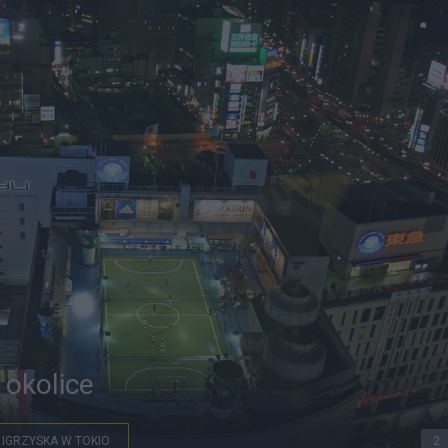
 okolice
IGRZYSKA W TOKIO
2