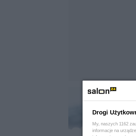
Drogi Użytkow
My, naszych 1162 zau
informacje na urządze