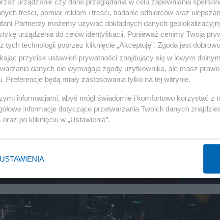
przez urządzenie czy dane przeglądania w celu zapewniania sperson
ych treści, pomiar reklam i treści, badanie odbiorców oraz ulepszan
fani Partnerzy możemy używać dokładnych danych geolokalizacyjn
tykę urządzenia do celów identyfikacji. Ponieważ cenimy Twoją pry
z tych technologii poprzez kliknięcie „Akceptuję”. Zgoda jest dobro
ikając przycisk ustawień prywatności znajdujący się w lewym dolny
etwarzania danych nie wymagają zgody użytkownika, ale masz prawo 
. Preferencje będą miały zastosowania tylko na tej witrynie.
szymi informacjami, abyś mógł świadomie i komfortowo korzystać z
gółowe informacje dotyczące przetwarzania Twoich danych znajdzi
jni na paraolimpiadzie. Oto
s
oraz po kliknięciu w „Ustawienia”.
e, które do tej pory wywalczyli
USTAWIENIA
IGRZYSKA W TOKIO
2