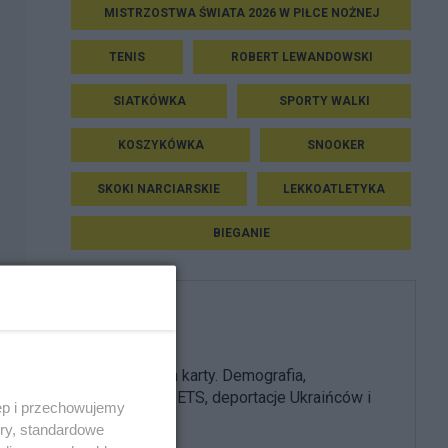
MISTRZOSTWA ŚWIATA 2026 W PIŁCE NOŻNEJ
TENIS
ROBERT LEWANDOWSKI
SIATKÓWKA
SPORTY WALKI
KOSZYKÓWKA
SNOOKER
SKOKI NARCIARSKIE
LEKKOATLETYKA
BIEGANIE
PiS
PiS odkrywa karty. Demografia,
mieszkania, ETS, deportacje Ukraińców i
ęp i przechowujemy
rozliczenia
ory, standardowe