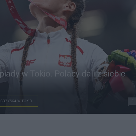
iady w Tokio. Polacy dali z siebie
IGRZYSKA W TOKIO
3